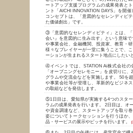
ートアップ支援プログラムの成果発表とト
ント「AICHI INNOVATION DAYS」
コンセプトは、「意図的なセレンディピテ
た価値創出」です。
③「意図的なセレンディピティ」とは、「
会い』を意図的に生み出す」という意味で
や事業会社、金融機関、投資家、教育・研
様々なプレイヤーが一堂に集うことで、こ
ーションが生まれるスタート地点にしたい
④イベントでは、STATION Ai株式会社
「オープニングセレモニー」を皮切りに、2
グラムや交流会などを実施します。 50を
や事業会社等が登壇し、革新的なビジネス
の取組などを発信します。
⑤1日目は、愛知県が実施する4つのスタ
ラムの成果発表を行います。 2日目は、オ
や資金調達など、スタートアップを取り巻
姿についてトークセッションを行うほか、
品・サービスの展示やピッチを行います。
⑥また、2日目の午後には、産学官金で構成する「A