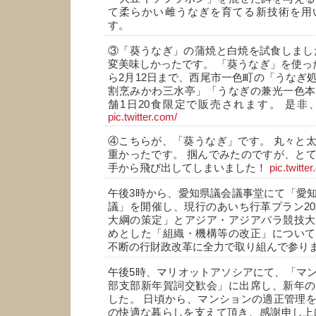
て柔らかい雌うなぎを育てる新技術を用
す。
③「葵うなぎ」の蒲焼と白焼を試食しまし
変美味しかったです。 「葵うなぎ」を使った
ら2月12日まで、西尾市一色町の「うなぎ
割烹みかわ三水亭」「うなぎの兼光一色本
舗1日20食限定で販売されます。 是非
pic.twitter.com/
④こちらが、「葵うなぎ」です。 丸々と
重かったです。 掴んでみたのですが、と
手から飛び出してしまいました！
pic.twitte
午後3時から、愛知県議会議事堂にて「愛
議」を開催し、現行のあいち行革プラン20
大綱の策定」とアジア・アジアパラ競技大
めとした「組織・機構等の改正」について
不断の行財政改革に全力で取り組んで参り
午後5時、マリオットアソシアにて、「マ
部支部新年賀詞交歓会」に出席し、新年の
した。 日頃から、マンションの適正管理
の快適な暮らしを支えて頂き、感謝申し上