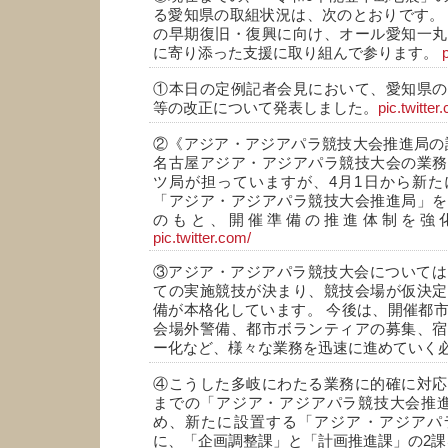
る愛知県の取組状況は、次のとおりです。
の早期復旧・復興に向け、オール愛知一丸
に寄り添った支援に取り組んで参ります。
①本日の定例記者会見において、愛知県の
等の改正について発表しました。
pic.twitter
②《アジア・アジアパラ競技大会推進局の
名古屋アジア・アジアパラ競技大会の業務
ツ局が担っていますが、4月1日から新た
「アジア・アジアパラ競技大会推進局」を
のもと、開催準備の推進体制を強
pic.twitter.com/
③アジア・アジアパラ競技大会については
ての実施競技が決まり、競技会場が仮決定
備が本格化しています。 今後は、開催都
会場外警備、都市ボランティアの募集、宿
ー化など、様々な業務を迅速に進めていく
④こうした多岐にわたる業務に的確に対応
までの「アジア・アジアパラ競技大会推進
め、新たに設置する「アジア・アジアパ
に、「企画調整課」と「計画推進課」の2