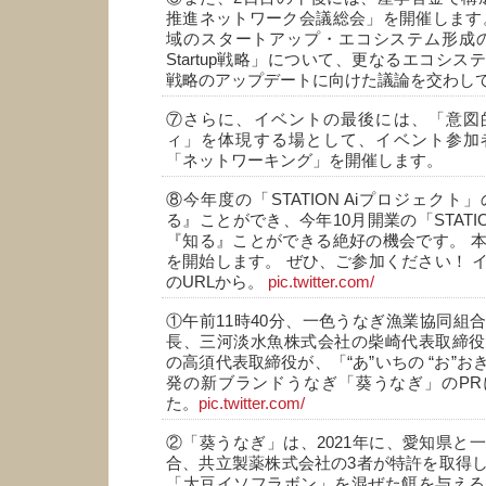
推進ネットワーク会議総会」を開催します
域のスタートアップ・エコシステム形成の根幹
Startup戦略」について、更なるエコシ
戦略のアップデートに向けた議論を交わし
⑦さらに、イベントの最後には、「意図
ィ」を体現する場として、イベント参加
「ネットワーキング」を開催します。
⑧今年度の「STATION Aiプロジェク
る』ことができ、今年10月開業の「STATIO
『知る』ことができる絶好の機会です。 
を開始します。 ぜひ、ご参加ください！ 
のURLから。
pic.twitter.com/
①午前11時40分、一色うなぎ漁業協同組
長、三河淡水魚株式会社の柴崎代表取締役
の高須代表取締役が、「“あ”いちの “お”おき
発の新ブランドうなぎ「葵うなぎ」のPR
た。
pic.twitter.com/
②「葵うなぎ」は、2021年に、愛知県と
合、共立製薬株式会社の3者が特許を取得
「大豆イソフラボン」を混ぜた餌を与える