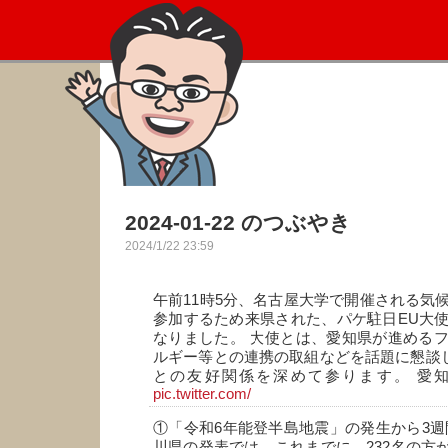
2024-01-22 のつぶやき
2024/1/22 23:59
午前11時5分、名古屋大学で開催される気
参加するため来県された、パケ駐日EU大
なりました。 大使とは、愛知県が進める
ルギー等との連携の取組などを話題に懇談し
との友好関係を深めて参ります。 愛
pic.twitter.com/
①「令和6年能登半島地震」の発生から3週
川県の発表では、これまでに、232名の方が亡