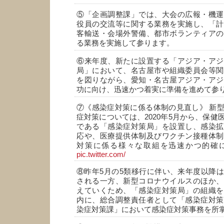
⑤「企画調整課」では、大会の広報・機運
役員の交流等に関する業務を実施し、「計
客輸送・会場外警備、都市ボランティアの
る業務を実施して参ります。
⑥来年度、新たに設置する「アジア・アジ
局」において、名古屋市や組織委員会等関
を図りながら、愛知・名古屋アジア・アジ
功に向け、迅速かつ着実に準備を進めて参
⑦《感染症対策に係る体制の見直し》 新
症対策については、2020年5月から、保健
である「感染症対策局」を設置し、感染拡
応や、医療提供体制及びワクチン接種体制
対策に係る様々な取組を迅速かつ的確
pic.twitter.com/
⑧昨年5月の5類移行に伴い、来年度以降
される一方、新型コロナウイルスのほか、
えていくため、「感染症対策局」の組織を
内に、総合調整責任者として「感染症対策
染症対策課」において感染症対策事務を所