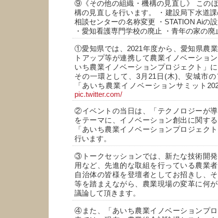
⑨《その他の組織・機構の見直し》 この
構の見直しを行います。 ・建設局下水道課
相談センターの名称変更 ・STATION Ai
・愛知看護専門学校の廃止 ・青年の家の廃
①愛知県では、2021年度から、愛知県農
トアップ等が連携して農業イノベーション
いち農業イノベーションプロジェクト」に
その一環として、3月21日(木)、安城市
「あいち農業イノベーションサミット20
pic.twitter.com/
②イベントの当日は、「テクノロジーが導
をテーマに、イノベーション創出に関する
「あいち農業イノベーションプロジェクト
行います。
③トークセッションでは、新たな技術開発
用など、先進的な取組を行っている農業者
自治体の皆様を登壇者としてお招きし、そ
等を踏まえながら、農業現場の変革に何が
議論して頂きます。
④また、「あいち農業イノベーションプロ