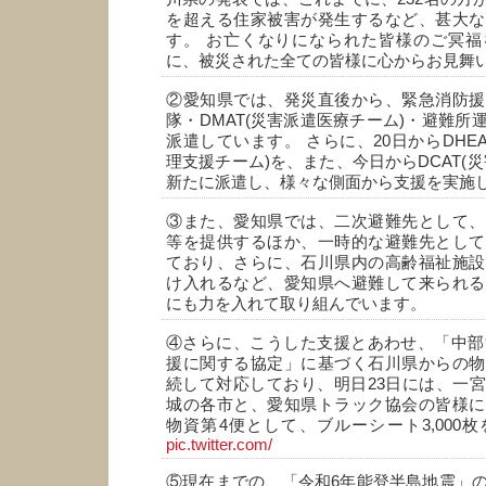
を超える住家被害が発生するなど、甚大な
す。 お亡くなりになられた皆様のご冥福
に、被災された全ての皆様に心からお見舞
②愛知県では、発災直後から、緊急消防援
隊・DMAT(災害派遣医療チーム)・避難所
派遣しています。 さらに、20日からDHE
理支援チーム)を、また、今日からDCAT(
新たに派遣し、様々な側面から支援を実施
③また、愛知県では、二次避難先として、
等を提供するほか、一時的な避難先として
ており、さらに、石川県内の高齢福祉施設
け入れるなど、愛知県へ避難して来られる
にも力を入れて取り組んでいます。
④さらに、こうした支援とあわせ、「中部
援に関する協定」に基づく石川県からの物
続して対応しており、明日23日には、一
城の各市と、愛知県トラック協会の皆様に
物資第4便として、ブルーシート3,000
pic.twitter.com/
⑤現在までの、「令和6年能登半島地震」