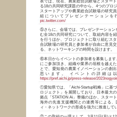
表では、現在、農業総合試験場とスタート
る18の共同研究課題の中から、4つのプロ
スタートアップや農業総合試験場の研究員
組についてプレゼンテーションを
pic.twitter.com/
⑤さらに、会場では、プレゼンテーション
む全18の共同研究について、取組内容を
を行うほか、プロジェクトに取り組むスタ
合試験場の研究員と参加者が自由に意見交
る、ネットワーキングの時間を設けます。
⑥本日からイベントの参加者を募集します
にご参加頂き、組織や業界の垣根を越えた
とで、愛知発の農業イノベーションの創出
思います。 イベントの詳細は以
https://pref.aichi.jp/press-release/2023nogy
①愛知県では、「Aichi-Startup戦略」に基づ
ロジェクト」を展開しており、日本最大の
拠点「STATION Ai」整備のほか、スタ
海外の先進支援機関との連携等による、
ィ・ネットワークの形成を強力に推進して
②この取組の一環として、3月11日(月)と12