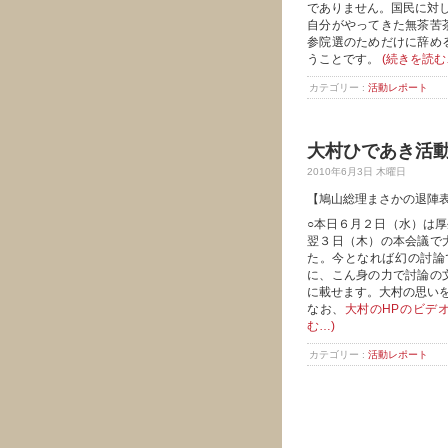
でありません。国民に対
自分がやってきた無茶苦
参院選のためだけに辞め
うことです。
(続きを読む
カテゴリー :
活動レポート
大村ひであき活動
2010年6月3日 木曜日
【鳩山総理まさかの退陣
○本日６月２日（水）は
翌３日（木）の本会議で
た。今となれば幻の討論
に、こん身の力で討論の
に載せます。大村の思い
なお、
大村のHPのビデ
む…)
カテゴリー :
活動レポート