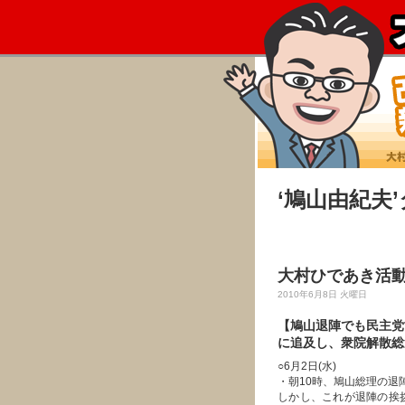
‘鳩山由紀夫
大村ひであき活動
2010年6月8日 火曜日
【鳩山退陣でも民主党
に追及し、衆院解散総
○6月2日(水)
・朝10時、鳩山総理の退
しかし、これが退陣の挨