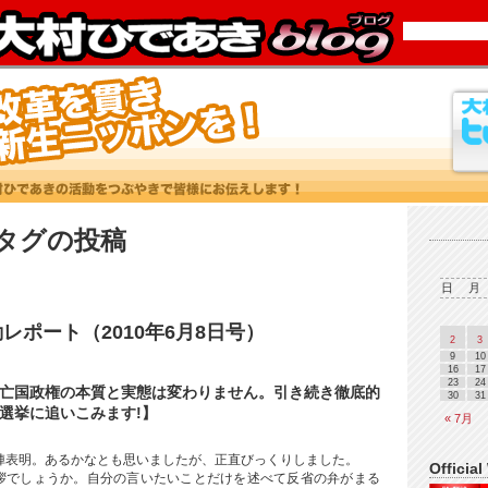
’タグの投稿
日
月
レポート（2010年6月8日号）
2
3
9
10
16
17
23
24
亡国政権の本質と実態は変わりません。引き続き徹底的
30
31
選挙に追いこみます!】
« 7月
陣表明。あるかなとも思いましたが、正直びっくりしました。
Official
拶でしょうか。自分の言いたいことだけを述べて反省の弁がまる