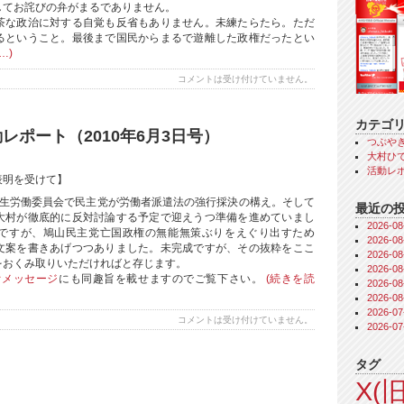
してお詫びの弁がまるでありません。
茶な政治に対する自覚も反省もありません。未練たらたら。ただ
るということ。最後まで国民からまるで遊離した政権だったとい
…)
コメントは受け付けていません。
カテゴ
レポート（2010年6月3日号）
つぶや
大村ひで
活動レ
表明を受けて】
厚生労働委員会で民主党が労働者派遣法の強行採決の構え。そして
最近の
大村が徹底的に反対討論する予定で迎えうつ準備を進めていまし
2026-
ですが、鳩山民主党亡国政権の無能無策ぶりをえぐり出すため
2026-
文案を書きあげつつありました。未完成ですが、その抜粋をここ
2026-
をおくみ取りいただければと存じます。
2026-
オメッセージ
にも同趣旨を載せますのでご覧下さい。
(続きを読
2026-
2026-
2026-
コメントは受け付けていません。
2026-
タグ
X(旧