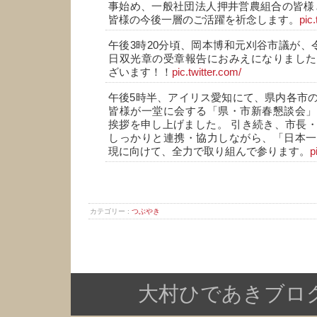
事始め、一般社団法人押井営農組合の皆様
皆様の今後一層のご活躍を祈念します。
pic.
午後3時20分頃、岡本博和元刈谷市議が、
日双光章の受章報告におみえになりました
ざいます！！
pic.twitter.com/
午後5時半、アイリス愛知にて、県内各市
皆様が一堂に会する「県・市新春懇談会」
挨拶を申し上げました。 引き続き、市長
しっかりと連携・協力しながら、「日本一
現に向けて、全力で取り組んで参ります。
p
カテゴリー :
つぶやき
大村ひであきブログ Copy