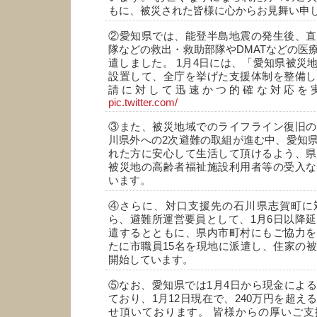
もに、被災された皆様に心からお見舞い申
②愛知県では、能登半島地震の発生後、直
隊などの救出・救助部隊やDMATなどの医
遣しました。 1月4日には、「愛知県被災
設置して、全庁を挙げた支援体制を整備し
請に対して迅速かつ的確な対応を
pic.twitter.com/
③また、被災地域でのライフライン復旧の
川県外への2次避難の取組が進む中、愛知
れた方に安心して生活して頂けるよう、県
被災地の高齢者福祉施設利用者等の受入な
います。
④さらに、対口支援先の石川県志賀町に
ら、避難所運営要員として、1月6日以降延
遣するとともに、県内市町村にもご協力を
たに市職員15名を現地に派遣し、住家の
開始しています。
⑤なお、愛知県では1月4日から現金によ
ており、1月12日現在で、240万円を超え
せ頂いております。 皆様からの厚いご支