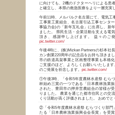
に向けても、2機のドクターヘリによる患
と確立し、本県の救急医療をより一層充実
午前11時、メルパルク名古屋にて、電気工事
工事業工業組合、名古屋引込工事センター
事協力会)の「新年互礼会」に出席し、新
ました。 県民生活・企業活動を支える電
頂き、感謝申し上げます。 益々のご
pic.twitter.com/
午後4時に、(株)Mizkan Partnersの
カン創業220周年の記念品をお持ち頂きまし
市の鉄道高架事業と区画整理事業も本格化
ご支援のほど、よろしくお願いいたします
のご発展を祈念します。
pic.twitter.com/
①午後3時、「令和5年度農林水産祭 むら
杯始め三賞の一つである「日本農林漁業振
された、豊田市の押井営農組合の皆様が受
りました。 農業を通じた都市住民との交
くり活動が高く評価されました。 おめでと
②「令和5年度農林水産祭 むらづくり部門
たる「日本農林漁業振興会会長賞」を受賞