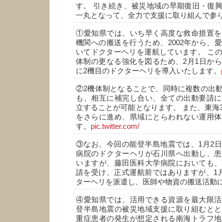
す。 引き続き、被災地域の早期復旧・復
一丸となって、全力で支援に取り組んで参
①愛知県では、いち早く高度な救命措置を
機関への搬送を行うため、2002年から、
いてドクターヘリを運航しています。 こ
体制の更なる強化を図るため、2月1日か
に2機目のドクターヘリを導入いたします。
②2機体制となることで、同時に複数の出
も、相互に補完し合い、全ての出動要請に
立することが可能となります。 また、東海
をさらに進め、県域にとらわれない運用体
す。
pic.twitter.com/
③なお、今回の能登半島地震では、1月2
病院のドクターヘリが石川県へ出動し、患
いますが、藤田医科大学病院においても、
請を受け、正式運航前ではありますが、1
ターヘリを派遣し、医師や物資の搬送活動
④愛知県では、活用できる資源を最大限活
登半島地震の被災地域支援に取り組むとと
重症患者の発生が想定される南海トラフ地