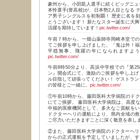
豪州から、小田凱人選手に続くビッグニュ
本怜選手(誉高校)が、日本勢2人目となる 
ア男子シングルスを初制覇！ 歴史に名を
とうございます！ 新たなスター誕生に大興
活躍を期待しています！
pic.twitter.com/
午前７時から、一畑山薬師寺岡崎本堂での
てご挨拶を申し上げました。「鬼は外！福
平穏無事、飛躍の年になられますよ
pic.twitter.com/
午前8時50分より、高浜中学校での『第2
ン』開会式にて、激励のご挨拶を申し上げ
ル目指して頑張ってください！ ゲストラン
の皆様とご一緒に。
pic.twitter.com/
①午前10時から、藤田医科大学病院のド
にてご挨拶。 藤田医科大学病院は、高度
中核的医療機関として、多大なご貢献をい
ドクターヘリの運航により、県内全域の救
ご尽力いただきますことに深く敬意を表し
②また、藤田医科大学病院のドクターヘリ
からの正式運航を予定していましたが、す