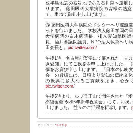
登半島地震の被災地である石川県へ運航し
ります。 藤田医科大学病院の皆様の熱意
て、重ねて御礼申し上げます。
③ 藤田医科大学病院のドクターヘリ運航
ットを行いました。 学校法人藤田学園の
大学病院の白木病院長、柵木愛知県医師
員、酒井参議院議員、NPO法人救急ヘリ
田会長と。
pic.twitter.com/
午後1時、名古屋能楽堂にて催された「古典
き愛知」にてご挨拶を申し上げました。 
催をお慶び申し上げます。 「日本の伝統
会」の皆様には、日頃より愛知の伝統文化
の振興に多大なるご貢献を頂き、心か
pic.twitter.com/
午後5時より、ルブラ王山で開催された『愛
樹後援会 令和6年新年祝賀会』にて、お祝
上げました。 益々のご活躍を祈念します。
カテゴリー :
つぶやき