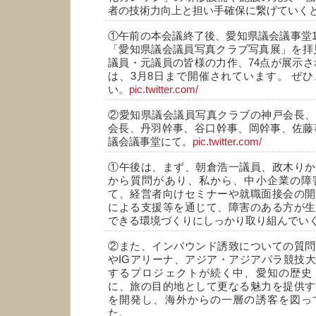
者の技術力向上と担い手確保に繋げていく
①午前の本会議終了後、愛知県議会議事堂
「愛知県議会議員写真クラブ写真展」を拝見
議員・元議員の皆様の力作、74点が展示さ
は、3月8日まで開催されています。 ぜ
い。
pic.twitter.com/
②愛知県議会議員写真クラブの神戸会長、
会長、丹羽幹事、谷口幹事、岡幹事、佐藤
議会議事堂にて。
pic.twitter.com/
①午後は、まず、朝倉浩一議員、政木りか
から質問があり、私から、中小企業の障
て、経営者向けセミナーや就職面接会の開
による支援等を通じて、障害のある方が生
できる環境づくりにしっかり取り組んでい
②また、インバウンド誘致についての質問
やIGアリーナ、アジア・アジアパラ競技
するプロジェクトが続く中、愛知の歴史
に、旅の目的地として更なる魅力を提供す
を開発し、海外からの一層の誘客を図っ
た。