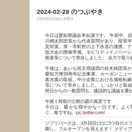
2024-02-28 のつぶやき
2024年2月28日 水曜日
今日は愛知県議会本会議です。 午前中、
川嶋太郎団長から代表質問があり、能登半
災対策、県・市町村の上下水道の連携、ア
技大会の開催準備、モビリティイノベーシ
推進等について答弁しました。 全力で取り
午後は、あいち民主県議団の鈴木純団長か
愛知万博20周年記念事業、カーボンニュ
素水素の取組、中小企業における価格転嫁
等について答弁しました。 しっかりと取
明日からの一般質問も、建設的な議論を重
午後１時前の公館の庭の風景です
今日は、暖かな穏やかな一日です。よく
ぐ、春ですね。
pic.twitter.com/
ジブリパークは、3月16日(土)に5つ目の
園し、フルオープンを迎えます！ メディ