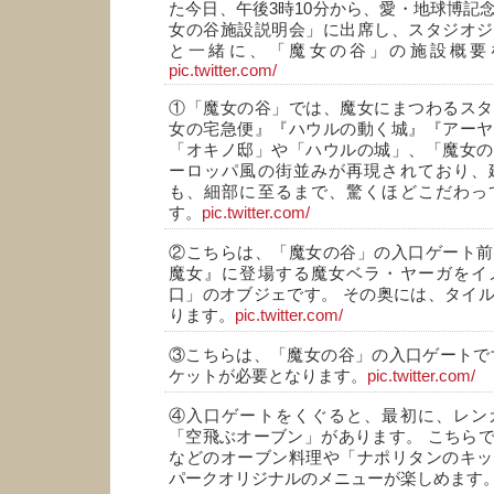
た今日、午後3時10分から、愛・地球博記
女の谷施設説明会」に出席し、スタジオジ
と一緒に、「魔女の谷」の施設概要
pic.twitter.com/
①「魔女の谷」では、魔女にまつわるスタ
女の宅急便』『ハウルの動く城』『アーヤ
「オキノ邸」や「ハウルの城」、「魔女の
ーロッパ風の街並みが再現されており、
も、細部に至るまで、驚くほどこだわっ
す。
pic.twitter.com/
②こちらは、「魔女の谷」の入口ゲート前
魔女』に登場する魔女ベラ・ヤーガをイ
口」のオブジェです。 その奥には、タイ
ります。
pic.twitter.com/
③こちらは、「魔女の谷」の入口ゲートで
ケットが必要となります。
pic.twitter.com/
④入口ゲートをくぐると、最初に、レン
「空飛ぶオーブン」があります。 こちら
などのオーブン料理や「ナポリタンのキッ
パークオリジナルのメニューが楽しめます