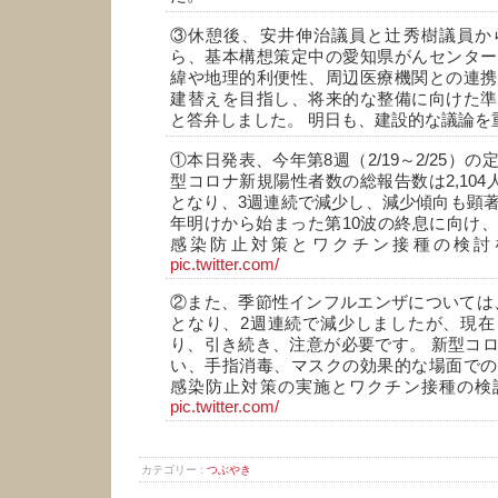
③休憩後、安井伸治議員と辻秀樹議員か
ら、基本構想策定中の愛知県がんセンター
緯や地理的利便性、周辺医療機関との連携
建替えを目指し、将来的な整備に向けた準
と答弁しました。 明日も、建設的な議論を
①本日発表、今年第8週（2/19～2/25）
型コロナ新規陽性者数の総報告数は2,104人。
となり、3週連続で減少し、減少傾向も顕
年明けから始まった第10波の終息に向け
感染防止対策とワクチン接種の検討
pic.twitter.com/
②また、季節性インフルエンザについては、定
となり、2週連続で減少しましたが、現在
り、引き続き、注意が必要です。 新型コ
い、手指消毒、マスクの効果的な場面での
感染防止対策の実施とワクチン接種の検
pic.twitter.com/
カテゴリー :
つぶやき