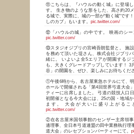
⑪こちらは、『ハウルの動く城』に登場し
す。 生き物のような形をした、高さ約20
る城で、実際に、城の一部が“動く城”です！
しのカブ」もいます。
pic.twitter.com/
⑫「ハウルの城」の中です。 映画のシー
pic.twitter.com/
⑬スタジオジブリの宮崎吾朗監督と。 施
を務めて頂いた堤さん、株式会社ジブリパ
緒に。 いよいよ全5エリアが開園するジ
も、大きくグレードアップしています！ 3月
谷」の開園を、ぜひ、楽しみにお待ちくだ
①午後6時から、名古屋東急ホテルにて、明
ホールで開催される「第4回世界弓道大会
ティーに出席しました。 弓道の競技人口
初開催となる今大会には、25の国・地域か
ます。 大会が大いに盛り上がるこ
pic.twitter.com/
②在名古屋米国領事館のセンザー主席領事
邊理事、全日本弓道連盟の田中業務執行理事
道大会」のレセプションパーティーにて。
p