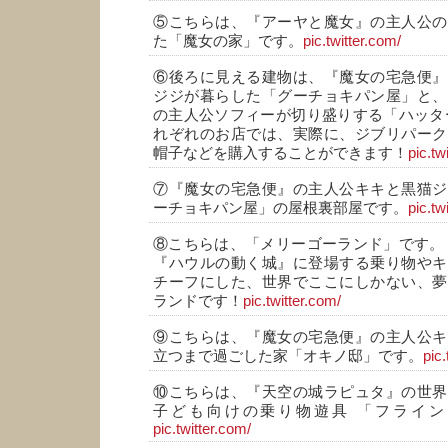
⑤こちらは、『アーヤと魔女』の主人公の
た「魔女の家」です。
pic.twitter.com/
⑥後ろに見える建物は、『魔女の宅急便』
ジジが暮らした「グーチョキパン屋」と、
の主人公ソフィーが切り盛りする「ハッタ
れぞれのお店では、実際に、ジブリパーク
帽子などを購入することができます！
pic.tw
⑦『魔女の宅急便』の主人公キキと黒猫ジ
ーチョキパン屋」の屋根裏部屋です。
pic.tw
⑧こちらは、「メリーゴーランド」です。
『ハウルの動く城』に登場する乗り物やキ
チーフにした、世界でここにしかない、夢
ランドです！
pic.twitter.com/
⑨こちらは、『魔女の宅急便』の主人公キ
立つまで過ごした家「オキノ邸」です。
pic.
⑩こちらは、『天空の城ラピュタ』の世界
子ども向けの乗り物遊具 「フライ
pic.twitter.com/