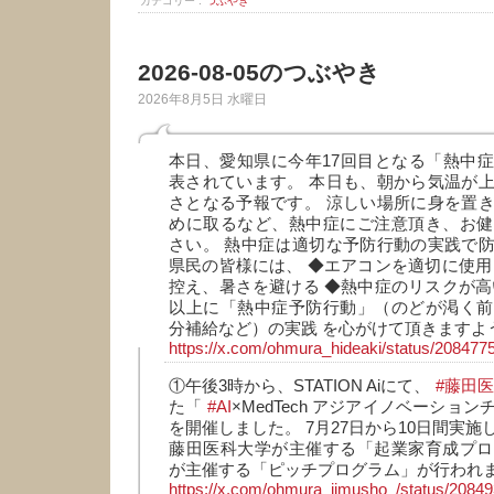
カテゴリー :
つぶやき
2026-08-05のつぶやき
2026年8月5日 水曜日
本日、愛知県に今年17回目となる「熱中
表されています。 本日も、朝から気温が
さとなる予報です。 涼しい場所に身を置
めに取るなど、熱中症にご注意頂き、お健
さい。 熱中症は適切な予防行動の実践で
県民の皆様には、 ◆エアコンを適切に使用
控え、暑さを避ける ◆熱中症のリスクが高
以上に「熱中症予防行動」（のどが渇く前
分補給など）の実践 を心がけて頂きますよ
https://x.com/ohmura_hideaki/status/2084
①午後3時から、STATION Aiにて、
#藤田
た「
#AI
×MedTech アジアイノベーショ
を開催しました。 7月27日から10日間実
藤田医科大学が主催する「起業家育成プロ
が主催する「ピッチプログラム」が行われ
https://x.com/ohmura_jimusho_/status/208