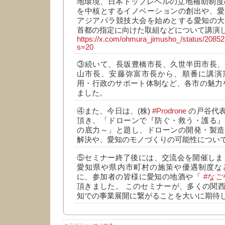
地環境、日本トップレベルの立地補助制度のほか
を中核とするイノベーションの創出や、愛
アジアパラ競技大会を始めとする愛知の大
首都の指定に向けた取組などについて講演
https://x.com/ohmura_jimusho_/status/208
s=20
③続いて、長坂豊橋市長、久世半田市長、
山市長、安藤弥富市長から、順番に講演
用・行政のサポート体制など、各市の魅力
ました。
④また、今日は、(株)
#Prodrone
の戸谷代
頂き、「ドローンで『防ぐ・救う・護る』
の底力～」と題し、ドローンの開発・製造
解決や、愛知のモノづくりの可能性につい
⑤セミナー終了後には、交流会を開催しま
愛知県や県内市町村の施策や優遇制度な
に、参加者の皆様に愛知の地酒や「
#なご
頂きました。 このセミナーが、多くの関
知での事業展開に繋がることを大いに期待