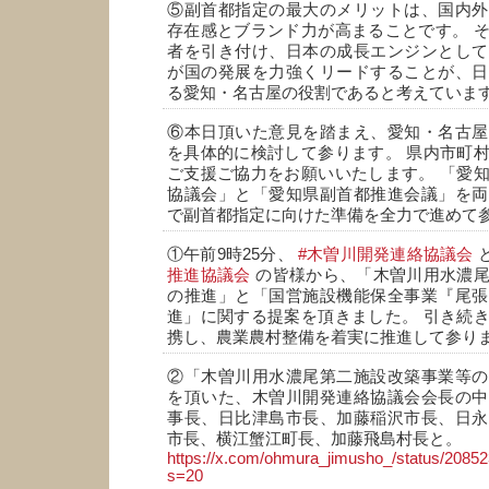
⑤副首都指定の最大のメリットは、国内外
存在感とブランド力が高まることです。 
者を引き付け、日本の成長エンジンとして
が国の発展を力強くリードすることが、日
る愛知・名古屋の役割であると考えていま
⑥本日頂いた意見を踏まえ、愛知・名古屋
を具体的に検討して参ります。 県内市町
ご支援ご協力をお願いいたします。 「愛
協議会」と「愛知県副首都推進会議」を両
で副首都指定に向けた準備を全力で進めて
①午前9時25分、
#木曽川開発連絡協議会
推進協議会
の皆様から、「木曽川用水濃尾
の推進」と「国営施設機能保全事業『尾張
進」に関する提案を頂きました。 引き続
携し、農業農村整備を着実に推進して参り
②「木曽川用水濃尾第二施設改築事業等の
を頂いた、木曽川開発連絡協議会会長の中
事長、日比津島市長、加藤稲沢市長、日永
市長、横江蟹江町長、加藤飛島村長と。
https://x.com/ohmura_jimusho_/status/208
s=20