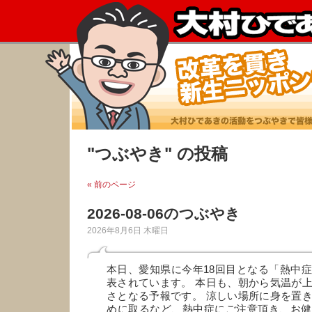
"つぶやき" の投稿
« 前のページ
2026-08-06のつぶやき
2026年8月6日 木曜日
本日、愛知県に今年18回目となる「熱中
表されています。 本日も、朝から気温が
さとなる予報です。 涼しい場所に身を置
めに取るなど、熱中症にご注意頂き、お健