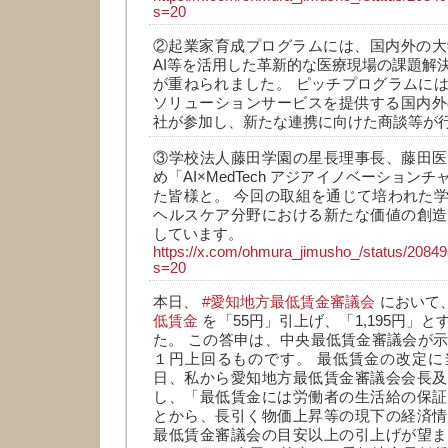
s=20
②起業家育成プログラムには、国内外の大
AI等を活用した革新的な医療現場の課題解
が重ねられました。 ピッチプログラムに
ソリューションサービスを提供する国内外
社が参加し、新たな連携に向けた商談等が
③学校法人藤田学園の星長理事長、藤田医
め「AI×MedTech アジアイノベーション
た皆様と。 今回の取組を通じて培われた
ヘルスケア分野における新たな価値の創造
しています。
https://x.com/ohmura_jimusho_/status/208
s=20
本日、
#愛知地方最低賃金審議会
において
低賃金
を「55円」引上げ、「1,195円」
た。 この答申は、中央最低賃金審議会が示
１円上回るものです。 最低賃金の改定に
日、私から愛知地方最低賃金審議会会長及
し、「最低賃金には労働者の生活給の保証
とから、長引く物価上昇等の現下の経済情
最低賃金審議会の目安以上の引上げが望ま