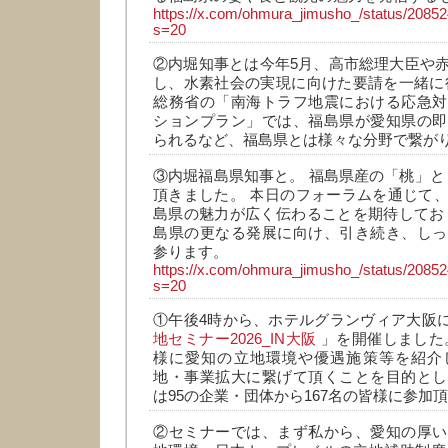
https://x.com/ohmura_jimusho_/status/208
s=20
②内堀知事とは今年5月、高市総理大臣や
し、水素社会の実現に向けた要請を一緒に
総務省の「南海トラフ地震における応急対
ションプラン」では、福島県が愛知県の即
られるなど、福島県とは様々な分野で繋が
③内堀福島県知事と。 福島県産の「桃」と
頂きました。 本日のフォーラムを通じて
島県の魅力が広く伝わることを期待してお
島県の更なる発展に向け、引き続き、しっ
参ります。
https://x.com/ohmura_jimusho_/status/208
s=20
①午後4時から、ホテルグランヴィア大阪
地セミナー2026_IN大阪
」を開催しました
様に愛知の立地環境や優遇施策等を紹介
地・事業拡大に繋げて頂くことを目的とし
は95の企業・団体から167名の皆様に参加
②セミナーでは、まず私から、愛知の厚い