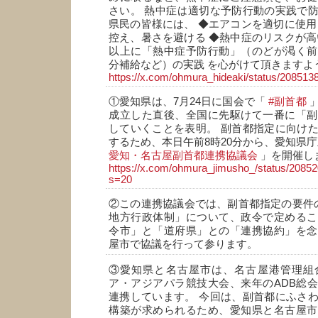
さい。 熱中症は適切な予防行動の実践で
県民の皆様には、 ◆エアコンを適切に使用
控え、暑さを避ける ◆熱中症のリスクが高
以上に「熱中症予防行動」（のどが渇く前
分補給など）の実践 を心がけて頂きますよ
https://x.com/ohmura_hideaki/status/2085
①愛知県は、7月24日に国会で「
#副首都
」
成立した直後、全国に先駆けて一番に「副
していくことを表明。 副首都指定に向け
するため、本日午前8時20分から、愛知県
愛知・名古屋副首都連携協議会
」を開催し
https://x.com/ohmura_jimusho_/status/208
s=20
②この連携協議会では、副首都指定の要件
地方行政体制」について、政令で定めるこ
令市」と「道府県」との「連携協約」を念
屋市で協議を行って参ります。
③愛知県と名古屋市は、名古屋港管理組
ア・アジアパラ競技大会、来年のADB総
連携しています。 今回は、副首都にふさ
構築が求められるため、愛知県と名古屋市