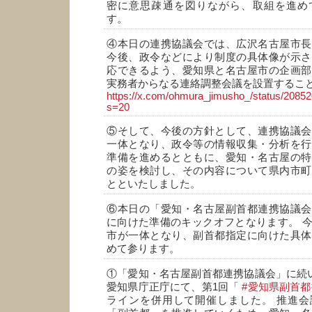
密に意思疎通を図りながら、取組を進め
す。
④本日の連携協議会では、広沢名古屋市長
今後、政令などにより制度の具体像が示さ
応できるよう、愛知県と名古屋市の企画部
実務者からなる連絡調整会議を設置するこ
https://x.com/ohmura_jimusho_/status/208
s=20
⑤そして、今後の方針として、連携協議会
一体となり、政令等の情報収集・分析を行
準備を進めるとともに、愛知・名古屋の特
の姿を検討し、その内容について県内市町
とといたしました。
⑥本日の「愛知・名古屋副首都連携協議会
に向けた準備のキックオフとなります。 
市が一体となり、副首都指定に向けた具体
めて参ります。
①「愛知・名古屋副首都連携協議会」に続い
愛知県庁正庁にて、第1回「
#愛知県副首
ラインを併用して開催しました。 推進会