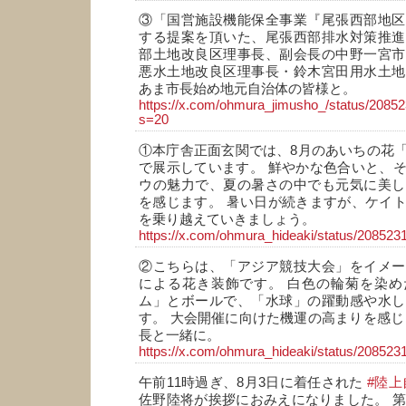
③「国営施設機能保全事業『尾張西部地区
する提案を頂いた、尾張西部排水対策推進
部土地改良区理事長、副会長の中野一宮市
悪水土地改良区理事長・鈴木宮田用水土地
あま市長始め地元自治体の皆様と。
https://x.com/ohmura_jimusho_/status/208
s=20
①本庁舎正面玄関では、8月のあいちの花
で展示しています。 鮮やかな色合いと、
ウの魅力で、夏の暑さの中でも元気に美し
を感じます。 暑い日が続きますが、ケイ
を乗り越えていきましょう。
https://x.com/ohmura_hideaki/status/2085
②こちらは、「アジア競技大会」をイメー
による花き装飾です。 白色の輪菊を染め
ム」とボールで、「水球」の躍動感や水し
す。 大会開催に向けた機運の高まりを感じ
長と一緒に。
https://x.com/ohmura_hideaki/status/2085
午前11時過ぎ、8月3日に着任された
#陸上
佐野陸将が挨拶におみえになりました。 第