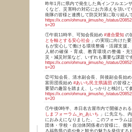
昨年1月に県内で発生した鳥インフルエン
くなど、災害時の対応にお力添えを頂いて
衛隊の皆様と連携して防災対策に取り組ん
https://x.com/ohmura_jimusho_/status/208
s=20
①午前11時半、可知会長始め
#連合愛知
の
とを軸とする安心社会
」の実現に向けた要
もが安心して働ける環境整備・活躍支援、
人材の確保・育成、教育環境の整備・充
災・減災対策など、いずれも重要な課題で
https://x.com/ohmura_jimusho_/status/208
s=20
②可知会長、清水副会長、與後副会長始め
富田団長始め
#あいち民主県議団
の皆様と
要望の趣旨を踏まえ、しっかりと検討して
https://x.com/ohmura_jimusho_/status/208
s=20
①午後0時半、本日名古屋市内で開催され
しまフォーラム_in_あいち
」に先立ち、内
におみえになりました。 このフォーラム
団体・学校・自治体関係者の皆様に、復興
る福島県の姿や食と観光の魅力を発信する