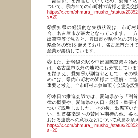
「副首都」を推進していくため、愛知・名
ついて、県内全ての市町村の皆様と意見交
https://x.com/ohmura_jimusho_/status/208
s=20
②愛知県の経済的な集積状況は、市町村
合、名古屋市が最大となっています。一方
出荷額等で見ると、豊田市が県全体の3割
県全体の5割を超えており、名古屋市だけ
産業が集積しています。
③また、新幹線の駅や中部国際空港を始め
は、名古屋市以外の地域にも分散していま
を踏まえ、愛知県が副首都として、その機
めには、県内市町村の皆様にご理解・ご協
重要と考え、全市町村に参加頂く会議を設
④本日の推進会議では、愛知県から「副首
律の概要や、愛知県の人口・経済・重要イ
ついて説明しました。 その後、出席頂い
い、副首都指定への賛同や期待の他、各地
おける連携への意欲などについて意見を頂
https://x.com/ohmura_jimusho_/status/208
s=20