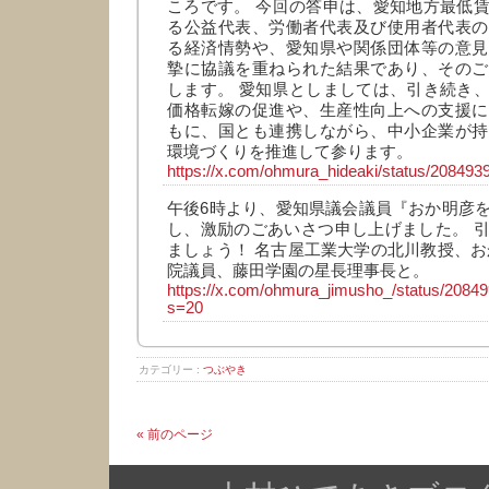
ころです。 今回の答申は、愛知地方最低
る公益代表、労働者代表及び使用者代表の
る経済情勢や、愛知県や関係団体等の意見
摯に協議を重ねられた結果であり、そのご
します。 愛知県としましては、引き続き
価格転嫁の促進や、生産性向上への支援に
もに、国とも連携しながら、中小企業が持
環境づくりを推進して参ります。
https://x.com/ohmura_hideaki/status/2084
午後6時より、愛知県議会議員『おか明彦
し、激励のごあいさつ申し上げました。 
ましょう！ 名古屋工業大学の北川教授、お
院議員、藤田学園の星長理事長と。
https://x.com/ohmura_jimusho_/status/208
s=20
カテゴリー :
つぶやき
« 前のページ