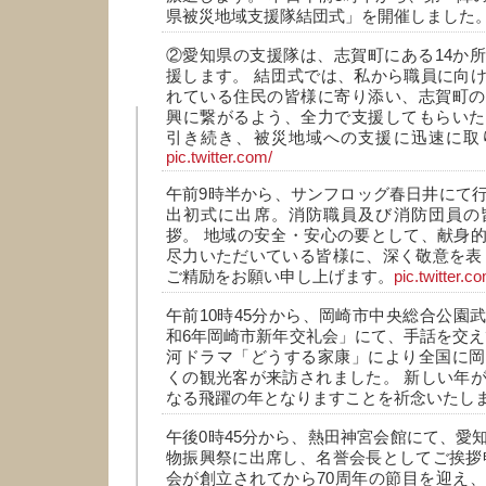
県被災地域支援隊結団式」を開催しました
②愛知県の支援隊は、志賀町にある14か
援します。 結団式では、私から職員に向
れている住民の皆様に寄り添い、志賀町の
興に繋がるよう、全力で支援してもらいた
引き続き、被災地域への支援に迅速に取
pic.twitter.com/
午前9時半から、サンフロッグ春日井にて
出初式に出席。消防職員及び消防団員の
拶。 地域の安全・安心の要として、献身
尽力いただいている皆様に、深く敬意を表
ご精励をお願い申し上げます。
pic.twitter.c
午前10時45分から、岡崎市中央総合公園
和6年岡崎市新年交礼会」にて、手話を交え
河ドラマ「どうする家康」により全国に岡
くの観光客が来訪されました。 新しい年
なる飛躍の年となりますことを祈念いたし
午後0時45分から、熱田神宮会館にて、愛
物振興祭に出席し、名誉会長としてご挨拶
会が創立されてから70周年の節目を迎え