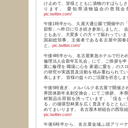
け止めて、皆様とともに漬物のすばらしさ
ります。 愛知県漬物協会の曾我会
pic.twitter.com/
午後1時半から、久屋大通公園で開催中の「
節祭」へ昨日に引き続き参加しました。 
ともあり、大変多くの方々で賑わっていま
国副総領事、主催者である名古屋中国春
と。
pic.twitter.com/
午後4時半から、名古屋東急ホテルで行われ
倫理法人会新年互礼会」にて、ご挨拶を申
業に倫理を 職場に心を 家庭に愛を」のス
の研究や実践普及活動を積み重ねられてい
表します。 皆様の益々のご活躍を祈念しま
午後5時過ぎ、メルパルク名古屋で開催さ
界団体新年名刺交換会」にてご挨拶。 本
材製品出荷額を誇っています。「伐る・
る」の循環型林業を広く普及するとともに
めてまいります。 名古屋木材組合の西垣
pic.twitter.com/
午後6時半から、名古屋金城ふ頭アリーナ