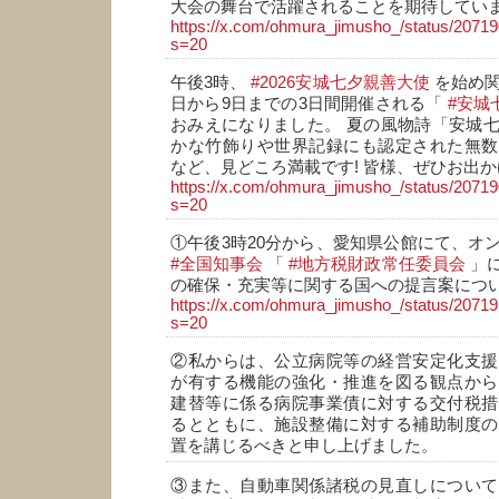
大会の舞台で活躍されることを期待していま
https://x.com/ohmura_jimusho_/status/207
s=20
午後3時、
#2026安城七夕親善大使
を始め関
日から9日までの3日間開催される「
#安城
おみえになりました。 夏の風物詩「安城
かな竹飾りや世界記録にも認定された無数
など、見どころ満載です! 皆様、ぜひお出か
https://x.com/ohmura_jimusho_/status/207
s=20
①午後3時20分から、愛知県公館にて、オ
#全国知事会
「
#地方税財政常任委員会
」
の確保・充実等に関する国への提言案につ
https://x.com/ohmura_jimusho_/status/207
s=20
②私からは、公立病院等の経営安定化支援
が有する機能の強化・推進を図る観点から
建替等に係る病院事業債に対する交付税措
るとともに、施設整備に対する補助制度の
置を講じるべきと申し上げました。
③また、自動車関係諸税の見直しについて