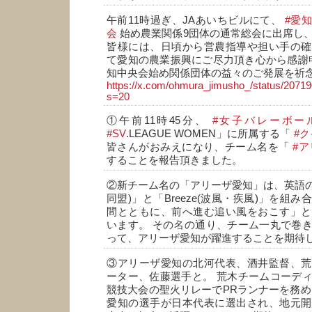
午前11時過ぎ、JAあいちビルにて、
#愛
会
始め農業関係9団体の通常総会に出席し
皆様には、日頃から営農指導や担い手の確
て愛知の農業振興にご尽力頂き心から感謝申
知中央会始め関係団体の益々のご発展を祈
https://x.com/ohmura_jimusho_/status/207
s=20
①午前11時45分、
#女子バレーボー
#SV
.LEAGUE WOMEN」に所属する「
#
皆さんがおみえになり、チーム名を「
#
することを報告頂きました。
②新チーム名の「アリーザ愛知」は、英語の「
同盟)」と「Breeze(波風・疾風)」を組
間とともに、前へ進む追い風をおこす」と
います。 その名の通り、チーム一丸で巻
って、アリーザ愛知が躍進することを期待
③アリーザ愛知の北河代表、酒井監督、荒
ーター、佐藤選手と。 荒木チームコーデ
競技大会の聖火リレーでPRランナーを務め
愛知の選手が日本代表に選出され、地元開