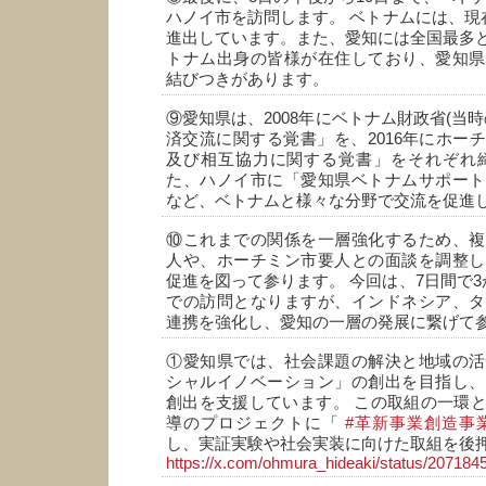
ハノイ市を訪問します。 ベトナムには、現在
進出しています。また、愛知には全国最多とな
トナム出身の皆様が在住しており、愛知県
結びつきがあります。
⑨愛知県は、2008年にベトナム財政省(当
済交流に関する覚書」を、2016年にホー
及び相互協力に関する覚書」をそれぞれ締
た、ハノイ市に「愛知県ベトナムサポート
など、ベトナムと様々な分野で交流を促進
⑩これまでの関係を一層強化するため、複
人や、ホーチミン市要人との面談を調整し
促進を図って参ります。 今回は、7日間で3
での訪問となりますが、インドネシア、タ
連携を強化し、愛知の一層の発展に繋げて
①愛知県では、社会課題の解決と地域の活
シャルイノベーション」の創出を目指し、
創出を支援しています。 この取組の一環
導のプロジェクトに「
#革新事業創造事
し、実証実験や社会実装に向けた取組を後
https://x.com/ohmura_hideaki/status/2071