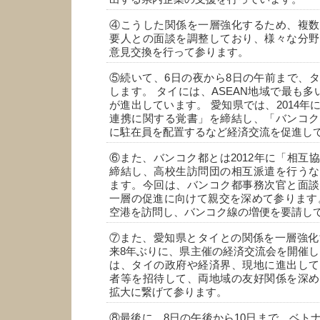
④こうした関係を一層強化するため、複数
要人との面談を調整しており、様々な分野
意見交換を行って参ります。
⑤続いて、6日の夜から8日の午前まで、
します。 タイには、ASEAN地域で最も多
が進出しています。 愛知県では、2014年
連携に関する覚書」を締結し、「バンコク
に駐在員を配置するなど経済交流を促進し
⑥また、バンコク都とは2012年に「相互
締結し、高校生訪問団の相互派遣を行うな
ます。今回は、バンコク都事務次官と面談
一層の促進に向けて親交を深めて参ります
空港を訪問し、バンコク線の増便を要請し
⑦また、愛知県とタイとの関係を一層強化す
来8年ぶりに、県主催の経済交流会を開催し
は、タイの政府や経済界、現地に進出して
者等を招待して、両地域の友好関係を深め
拡大に繋げて参ります。
⑧最後に、8日の午後から10日まで、ベト