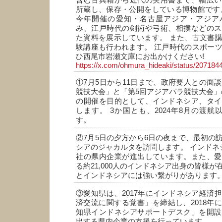
含む古典籍から近代の実用書まで、幅広い
所蔵し、保存・公開をしている博物館です
今年開催の愛知・名古屋アジア・アジア
み、江戸時代の剣術や弓術、相撲などのス
た資料を展示しています。 また、古文書
験講座も行われます。 江戸時代のスポー
ひ西尾市岩瀬文庫にお出かけください!
https://x.com/ohmura_hideaki/status/2071
①7月5日から11日まで、政府要人との面談
競技大会」と「第5回アジアパラ競技大会」
の開催を目的として、インドネシア、タイ
します。 3か国とも、2024年8月の渡航
す。
②7月5日の夕方から6日の夜まで、最初の
シアのジャカルタを訪問します。 インドネシ
社の県内企業が進出しています。また、愛
る約21,000人のインドネシア出身の皆様
とインドネシアには強い繋がりがあります
③愛知県は、2017年にインドネシア経済
済交流に関する覚書」を締結し、2018年
知県インドネシアサポートデスク」を開設
出する県内企業の支援を行っています。