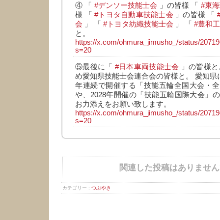
④ 「
#デンソー技能士会
」の皆様 「
#東
様 「
#トヨタ自動車技能士会
」の皆様 「
会
」 「
#トヨタ紡織技能士会
」 「
#豊和
と。
https://x.com/ohmura_jimusho_/status/207
s=20
⑤最後に「
#日本車両技能士会
」の皆様と
め愛知県技能士会連合会の皆様と。 愛知県に
年連続で開催する「技能五輪全国大会・全
や、2028年開催の「技能五輪国際大会」
お力添えをお願い致します。
https://x.com/ohmura_jimusho_/status/207
s=20
関連した投稿はありません
カテゴリー :
つぶやき