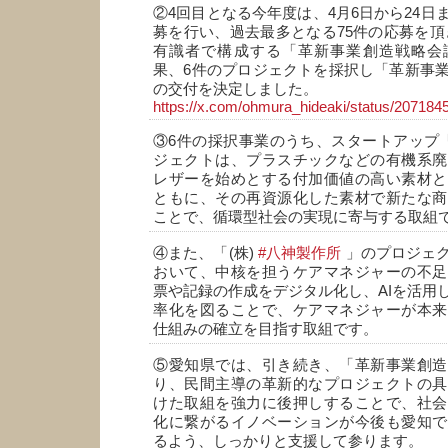
②4回目となる今年度は、4月6日から24日
募を行い、過去最多となる75件の応募を頂
有識者で構成する「革新事業創造戦略会
果、6件のプロジェクトを採択し「革新事
の交付を決定しました。
https://x.com/ohmura_hideaki/status/2071
③6件の採択事業のうち、スタートアップ「
ジェクトは、プラスチックなどの有機系廃
レザーを始めとする付加価値の高い素材と
ともに、その再資源化した素材で新たな商
ことで、循環型社会の実現に寄与する取組
④また、「(株)
#八神製作所
」のプロジェ
おいて、中核を担うケアマネジャーの不足
票や記録の作成をデジタル化し、AIを活用
率化を図ることで、ケアマネジャーが本来
仕組みの確立を目指す取組です。
⑤愛知県では、引き続き、「革新事業創造
り、民間主導の革新的なプロジェクトの具
けた取組を強力に後押しすることで、社会
化に繋がるイノベーションが今後も愛知で
るよう、しっかりと支援して参ります。