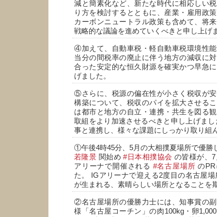
減と簡素化など、新たな時代に相応しい税
り方を検討するとともに、産業・雇用政策
カーボンニュートラル政策も含めて、将来
戦略的な議論を進めていくべきと申し上げ
④加えて、自動車税・軽自動車税環境性能
当分の間税率の廃止に伴う地方の減収に対
合った安定的な恒久財源を確実かつ早急に
げました。
⑤さらに、税源の偏在性が小さく税収が安
構築について、税収のパイを拡大させるこ
は都市と地方の自立・連携・共生を図る観
取組をより加速させるべきと申し上げまし
事と連携し、様々な課題にしっかり取り組
①午後4時45分、5月の大相撲夏場所で優
若隆景
関始め
#日本相撲協会
の皆様が、7月
アリーナで開催される
#名古屋場所
のP
た。 IGアリーナで迎える2度目の名古屋場
が生まれる、素晴らしい場所となることを期
②名古屋場所の優勝力士には、知事賞の副
様「名古屋コーチン」の肉100kg・卵1,0