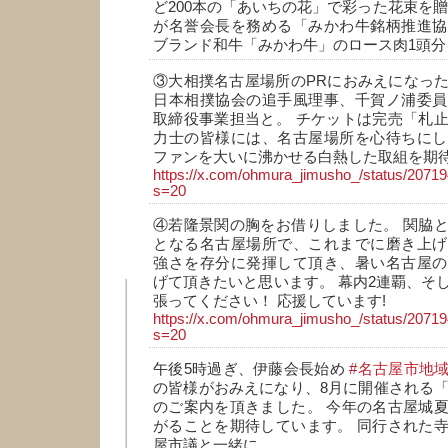
ど200本の「あいちの花」で彩った花束を贈
が名誉会長を務める「みかわ牛銘柄推進協
ブランド和牛「みかわ牛」のロース肉1頭分
③大相撲名古屋場所のPRにおみえになっ
日本相撲協会の追手風理事、千賀ノ浦委員
取締役事業担当と。 チケットは完売「札
力士の皆様には、名古屋場所を心待ちにし
ファンを大いに沸かせる白熱した取組を期
https://x.com/ohmura_jimusho_/status/207
s=20
④若隆景関の胸をお借りしました。 関脇
となる名古屋場所で、これまでに磨き上げ
強さを存分に発揮して頂き、暑い名古屋の
げて頂きたいと思います。 幕内2連覇、そ
張ってください！ 応援しています!
https://x.com/ohmura_jimusho_/status/207
s=20
午後5時過ぎ、伊藤会長始め
#名古屋市地
の皆様がおみえになり、8月に開催される
のご案内を頂きました。 今年の名古屋城
がることを期待しています。 同行された
屋市議と一緒に。