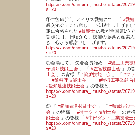
https://x.com/ohmura_jimusho_/status/207
s=20
①午後5時半、アイリス愛知にて、「
#愛
親交流会」に出席し、ご挨拶申し上げまし
定に合格された
#技能士
の数が全国第1位で
皆様には、日頃から、技能の振興と産業人
き、心から感謝申し上げます。
https://x.com/ohmura_jimusho_/status/207
s=20
②会場にて、 矢倉会長始め「
#愛三工業技
子張り技能士会
」 「
#左官技能士会
」の皆
士会
」の皆様 「
#築炉技能士会
」 「
#フ
「
#麺料理技能士会
」 「
#屋根工事業組合
#愛知建連技能士会
」の皆様と。
https://x.com/ohmura_jimusho_/status/207
s=20
③ 「
#愛知建具技能士会
」 「
#和裁技能士
会
」の皆様 「
#オークマ技能士会
」の皆様
能士会
」の皆様 「
#中部ダクト工業技能士
https://x.com/ohmura_jimusho_/status/207
s=20