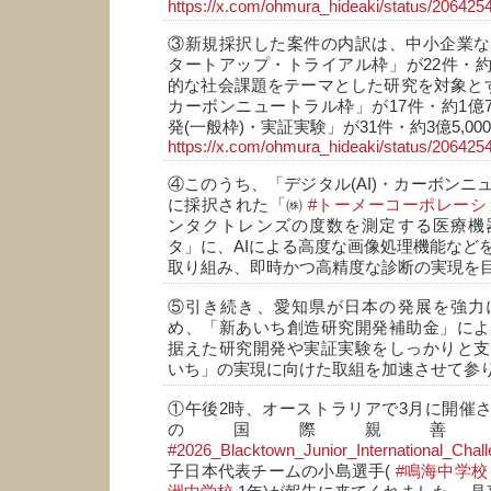
https://x.com/ohmura_hideaki/status/2064
③新規採択した案件の内訳は、中小企業な
タートアップ・トライアル枠」が22件・約1
的な社会課題をテーマとした研究を対象とする
カーボンニュートラル枠」が17件・約1億7
発(一般枠)・実証実験」が31件・約3億5,0
https://x.com/ohmura_hideaki/status/2064
④このうち、「デジタル(AI)・カーボンニ
に採択された「㈱
#トーメーコーポレーシ
ンタクトレンズの度数を測定する医療機
タ」に、AIによる高度な画像処理機能など
取り組み、即時かつ高精度な診断の実現を
⑤引き続き、愛知県が日本の発展を強力
め、「新あいち創造研究開発補助金」によ
据えた研究開発や実証実験をしっかりと支
いち」の実現に向けた取組を加速させて参
①午後2時、オーストラリアで3月に開催
の国際親善
#2026_Blacktown_Junior_International_Chal
子日本代表チームの小島選手(
#鳴海中学校