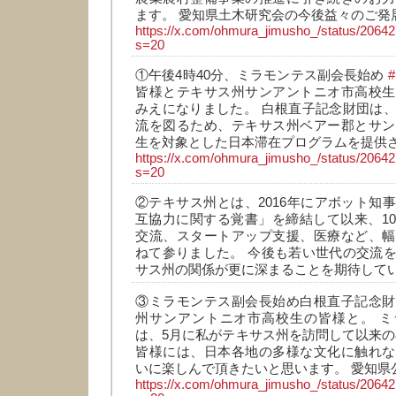
ます。 愛知県土木研究会の今後益々のご発
https://x.com/ohmura_jimusho_/status/206
s=20
①午後4時40分、ミラモンテス副会長始め
皆様とテキサス州サンアントニオ市高校生
みえになりました。 白根直子記念財団は
流を図るため、テキサス州ベアー郡とサン
生を対象とした日本滞在プログラムを提供
https://x.com/ohmura_jimusho_/status/206
s=20
②テキサス州とは、2016年にアボット知
互協力に関する覚書」を締結して以来、1
交流、スタートアップ支援、医療など、幅
ねて参りました。 今後も若い世代の交流
サス州の関係が更に深まることを期待して
③ミラモンテス副会長始め白根直子記念財
州サンアントニオ市高校生の皆様と。 ミ
は、5月に私がテキサス州を訪問して以来の
皆様には、日本各地の多様な文化に触れな
いに楽しんで頂きたいと思います。 愛知県
https://x.com/ohmura_jimusho_/status/206