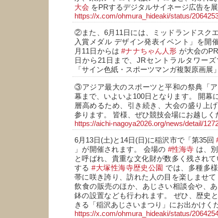
大会
をPRするデジタルサイネージ広告を
https://x.com/ohmura_hideaki/status/2064
②また、6月11日には、ミッドランドスク
入賞メダル デザイン発表イベント」を開催
月11日からは
#ナナちゃん人形
が大会のPR
日から21日まで、JRセントラルタワー
「サイン色紙・スポーツマンガ複製原画展
③アジア最大のスポーツと平和の祭典「ア
幕まで、いよいよ100日となります。 開幕
層高めるため、引き続き、大会の盛り上げ
参ります。 皆様、ぜひ競技会場にお越しく
https://aichi-nagoya2026.org/news/detail/127
6月13日(土)と14日(日)に稲沢市で「第35回
」が開催されます。 会場の
#性海寺
は、
と呼ばれ、貴重な文化財が数多く残されて
する
#大塚性海寺歴史公園
では、多種多様
帯に咲き誇り、訪れた人の目を楽しませて
飲食の販売のほか、あじさい相談会や、あ
鉢の設置なども行われます。 ぜひ、歴史
きる「稲沢あじさいまつり」にお出かけくだ
https://x.com/ohmura_hideaki/status/2064