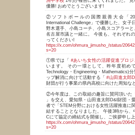
洲中学校
1年)が報告に来てくれました。 
優勝! おめでとうございます!
②ソフトボールの国際親善大会「2026 Blac
International Challenge」で優勝し
野木選手、小島コーチ、小島スコアラーと
名古屋市議と一緒に。 今後も、それぞれ
ってください!
https://x.com/ohmura_jimusho_/status/206
s=20
①県では「
#あいち女性の活躍促進プロジ
います。 その一環として、昨年度初め
Technology・Engineering・Mathema
ップ解消に向けて活動する「
#山田進太郎
財団が行う事業の県内高校に向けた周知な
②今年度は、この取組の趣旨に賛同頂いた
」を交え、愛知県・山田進太郎D&I財団・
者で「STEM分野における女性活躍推進に
結することとなりました。 午後3時から、中
Cにて協定の締結式を開催し、ご挨拶申し
https://x.com/ohmura_jimusho_/status/206
s=20