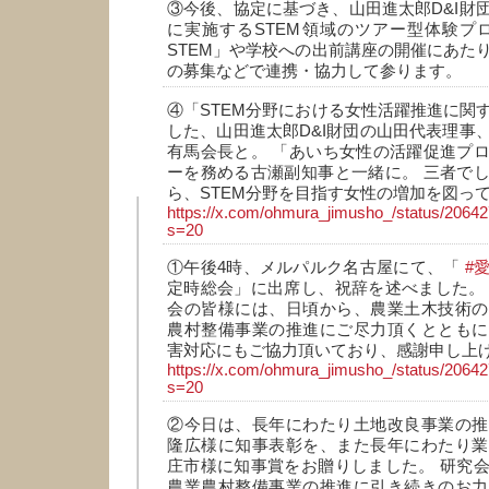
③今後、協定に基づき、山田進太郎D&I財
に実施するSTEM領域のツアー型体験プログラム
STEM」や学校への出前講座の開催にあた
の募集などで連携・協力して参ります。
④「STEM分野における女性活躍推進に関
した、山田進太郎D&I財団の山田代表理事
有馬会長と。 「あいち女性の活躍促進プ
ーを務める古瀬副知事と一緒に。 三者で
ら、STEM分野を目指す女性の増加を図っ
https://x.com/ohmura_jimusho_/status/206
s=20
①午後4時、メルパルク名古屋にて、「
#
定時総会」に出席し、祝辞を述べました。
会の皆様には、日頃から、農業土木技術の
農村整備事業の推進にご尽力頂くとともに
害対応にもご協力頂いており、感謝申し上
https://x.com/ohmura_jimusho_/status/206
s=20
②今日は、長年にわたり土地改良事業の推
隆広様に知事表彰を、また長年にわたり業
庄市様に知事賞をお贈りしました。 研究
農業農村整備事業の推進に引き続きのお力