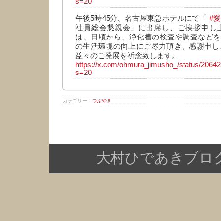
s=20
午後5時45分、名古屋東急ホテルにて「
#
社員総会懇親会」に出席し、ご挨拶申し上
は、日頃から、浄化槽の検査や調査などを
の生活環境の向上にご尽力頂き、感謝申し
益々のご発展を祈念致します。
https://x.com/ohmura_jimusho_/status/206
s=20
カテゴリー :
つぶやき
大村ひであきブログ Copy