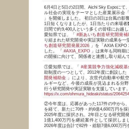
6月4日と5日の2日間、Aichi Sky Exp
ル社会の実現をテーマとした産業展示会
」を開催しました。 初日の3日は台風の影
1日短くなりましたが、1日当たりの来場者
日間で約9,400人という多くの皆様にお越
愛知県では、「
#新あいち創造研究開発補
り組まれた研究開発や実証実験の成果を一
ち創造研究開発展2026
」を「AXIA EXP
した。 「
#AXIA_EXPO
」は来年も同時期
の開催に向けて、関係者と連携し取り組ん
①愛知県では、「
#産業競争力強化減税基
助制度の一つとして、2012年度に創設した
開発補助金
」により、次世代自動車や航空
ルギーなど、今後の成長が見込まれる分野
行う研究開発や実証実験を支援しています
https://x.com/ohmura_hideaki/status/2064
②今年度は、応募があった117件の中から
を経て、新たに70件・約6億4,600万円を
2025年度に採択され、2年目となる研究開
1億1,400万円を継続案件として採択しま
2026年度は合計で82件・総額7億6,000