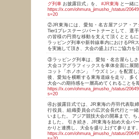
グ列車
お披露目式」を、
#JR東海
と一緒に
https://x.com/ohmura_jimusho_/status/206
s=20
②JR東海には、愛知・名古屋アジア・ア
Tier1プレステージパートナーとして、選
の皆様の円滑な移動を支えて頂くとともに
ラッピング列車や新幹線車内におけるPR
を実施して頂き、大会の盛上げにご協力を
③ラッピング列車は、愛知・名古屋らしさ
大会コアグラフィックスを車体全面に展開
コット「ホノホン」「ウズミン」を配置し
後、愛知を横断する東海道線を走り、多く
大会への期待感を一層高めてくれることを
https://x.com/ohmura_jimusho_/status/206
s=20
④お披露目式では、JR東海の丹羽代表取
行役員、組織委員会の広沢会長代行と一緒
いました。 アジア競技大会の開幕まで、ちょ
ました。 引き続き、JR東海を始め大会パ
かりと連携し、大会を盛り上げて参ります
https://x.com/ohmura_jimusho_/status/206
s=20