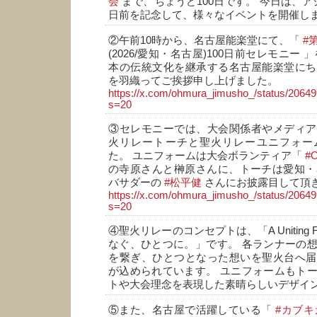
会
まで、ちょうど100日です。 今日は、ア
日前を記念して、様々なイベントを開催し
②午前10時から、名古屋能楽堂にて、「
#
(2026/愛知・名古屋)100日前セレモニー
本の伝統文化を継承する名古屋能楽堂にち
を羽織ってご挨拶申し上げました。
https://x.com/ohmura_jimusho_/status/206
s=20
③セレモニーでは、大会関係者やメディア
火リレートーチと聖火リレーユニフォー
た。 ユニフォームは大会ボランティア「
#
の寺原さんと榊原さんに、トーチは愛知・名
バサダーの
#松平健
さんにお披露目して頂
https://x.com/ohmura_jimusho_/status/206
s=20
④聖火リレーのコンセプトは、「A Uniting Flam
なぐ、ひとつに。」です。 各ランナーの
を繋ぎ、ひとつとなった想いを聖火台へ届
が込められています。 ユニフォームもト
トや大会理念を表現した素晴らしいデザイ
⑤また、名古屋で活躍している「
#カブ