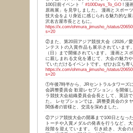
100日前イベント「
#100Days_To_GO
! 
原画展」を見学しました。 漫画とスポー
技大会をより身近に感じられる魅力的な展
沢名古屋市長とともに。
https://x.com/ohmura_jimusho_/status/206
s=20
②また、第20回アジア競技大会（2026／
ンテストの入賞作品も展示されています。
（日）まで開催されています。 漫画とス
に親しまれる文化を通じて、大会の魅力や
ていただけるイベントです。ぜひお立ち寄
https://x.com/ohmura_jimusho_/status/206
s=20
①午後7時半から、JRセントラルタワーズ
会調整委員会 歓迎レセプション」を開催
ラ競技大会組織委員会会長として、英語で
た。 レセプションでは、調整委員会のタ
関係者の皆様と、交流を深めました。
②アジア競技大会の開幕まで100日となっ
トーチや入賞メダルの発表を行うなど、大
段階を迎えています。 引き続き、大会の