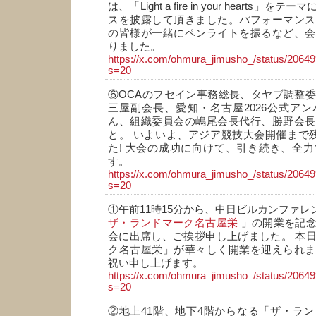
は、「Light a fire in your hearts
スを披露して頂きました。パフォーマンス
の皆様が一緒にペンライトを振るなど、会
りました。
https://x.com/ohmura_jimusho_/status/206
s=20
⑥OCAのフセイン事務総長、タヤブ調整委
三屋副会長、愛知・名古屋2026公式ア
ん、組織委員会の嶋尾会長代行、勝野会長
と。 いよいよ、アジア競技大会開催まで残
た! 大会の成功に向けて、引き続き、全
す。
https://x.com/ohmura_jimusho_/status/206
s=20
①午前11時15分から、中日ビルカンファ
ザ・ランドマーク名古屋栄
」の開業を記念
会に出席し、ご挨拶申し上げました。 本
ク名古屋栄」が華々しく開業を迎えられま
祝い申し上げます。
https://x.com/ohmura_jimusho_/status/206
s=20
②地上41階、地下4階からなる「ザ・ラ