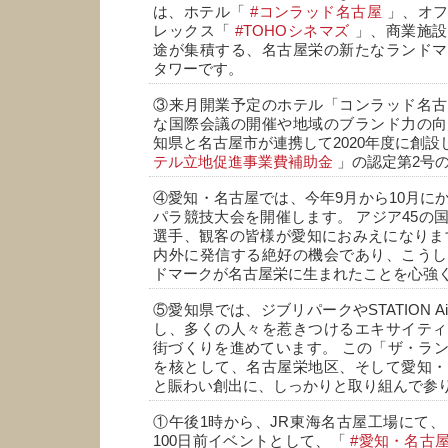
は、ホテル「
#コンラッド名古屋
」、オフ
レックス「
#TOHOシネマズ
」、商業施
途が集積する、名古屋栄の新たなランドマ
タワーです。
③来月開業予定のホテル「コンラッド名古
な国際会議の開催や地域のブランド力の向
知県と名古屋市が連携して2020年度に創設
テル立地促進事業費補助金
」の認定第2号
④愛知・名古屋では、今年9月から10月に
パラ競技大会を開催します。 アジア45の
選手、観客の皆様が愛知におみえになりま
内外に発信する絶好の機会であり、こうし
ドマークが名古屋栄に生まれたことを心強
⑤愛知県では、ジブリパークやSTATION A
し、多くの人々を惹きつけるエキサイティ
街づくりを進めています。 この「ザ・ラ
を核として、名古屋栄地区、そして愛知・
と賑わい創出に、しっかりと取り組んで参
①午後1時から、JR東海名古屋工場にて
100日前イベントとして、「
#愛知・名古屋