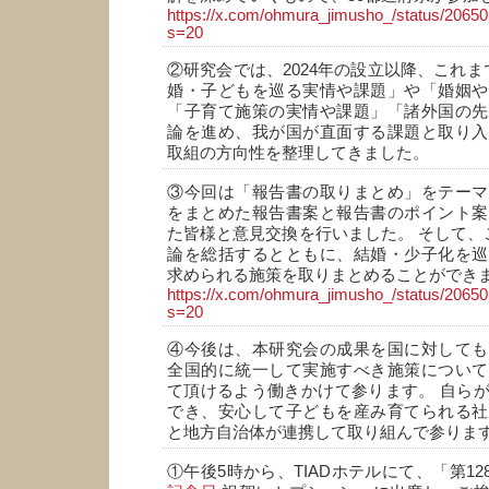
https://x.com/ohmura_jimusho_/status/206
s=20
②研究会では、2024年の設立以降、これま
婚・子どもを巡る実情や課題」や「婚姻や
「子育て施策の実情や課題」「諸外国の先
論を進め、我が国が直面する課題と取り入
取組の方向性を整理してきました。
③今回は「報告書の取りまとめ」をテーマ
をまとめた報告書案と報告書のポイント案
た皆様と意見交換を行いました。 そして、
論を総括するとともに、結婚・少子化を巡
求められる施策を取りまとめることができ
https://x.com/ohmura_jimusho_/status/206
s=20
④今後は、本研究会の成果を国に対しても
全国的に統一して実施すべき施策について
て頂けるよう働きかけて参ります。 自ら
でき、安心して子どもを産み育てられる社
と地方自治体が連携して取り組んで参りま
①午後5時から、TIADホテルにて、「第12