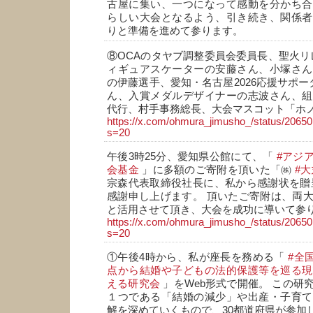
古屋に集い、一つになって感動を分かち合
らしい大会となるよう、引き続き、関係者
りと準備を進めて参ります。
⑧OCAのタヤブ調整委員会委員長、聖火リ
ィギュアスケーターの安藤さん、小塚さん
の伊藤選手、愛知・名古屋2026応援サポー
ん、入賞メダルデザイナーの志波さん、組
代行、村手事務総長、大会マスコット「ホ
https://x.com/ohmura_jimusho_/status/206
s=20
午後3時25分、愛知県公館にて、「
#アジ
会基金
」に多額のご寄附を頂いた「㈱
#
宗森代表取締役社長に、私から感謝状を贈
感謝申し上げます。 頂いたご寄附は、両
と活用させて頂き、大会を成功に導いて参
https://x.com/ohmura_jimusho_/status/206
s=20
①午後4時から、私が座長を務める「
#全
点から結婚や子どもの法的保護等を巡る現
える研究会
」をWeb形式で開催。 この研
１つである「結婚の減少」や出産・子育て
解を深めていくもので、30都道府県が参加