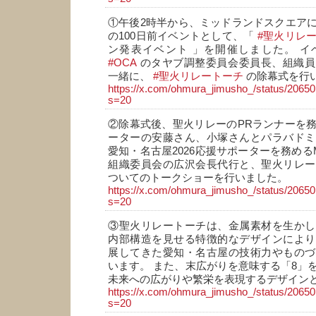
①午後2時半から、ミッドランドスクエア
の100日前イベントとして、「
#聖火リレ
ン発表イベント 」を開催しました。 イ
#OCA
のタヤブ調整委員会委員長、組織員
一緒に、
#聖火リレートーチ
の除幕式を行
https://x.com/ohmura_jimusho_/status/206
s=20
②除幕式後、聖火リレーのPRランナーを
ーターの安藤さん、小塚さんとパラバドミ
愛知・名古屋2026応援サポーターを務めるMY
組織委員会の広沢会長代行と、聖火リレー
ついてのトークショーを行いました。
https://x.com/ohmura_jimusho_/status/206
s=20
③聖火リレートーチは、金属素材を生かし
内部構造を見せる特徴的なデザインにより
展してきた愛知・名古屋の技術力やものづ
います。 また、末広がりを意味する「8」
未来への広がりや繁栄を表現するデザイン
https://x.com/ohmura_jimusho_/status/206
s=20