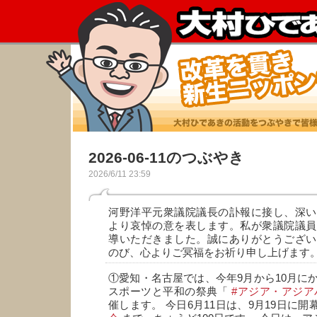
2026-06-11のつぶやき
2026/6/11 23:59
河野洋平元衆議院議長の訃報に接し、深い
より哀悼の意を表します。私が衆議院議員
導いただきました。誠にありがとうござい
のび、心よりご冥福をお祈り申し上げます
①愛知・名古屋では、今年9月から10月に
スポーツと平和の祭典「
#アジア・アジア
催します。 今日6月11日は、9月19日に開