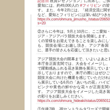
記念日
祝賀レセプション」に出席し、ご挨
愛知には、約49,000人の
#フィリピン
の皆
す。 また、今年2月には、「経済交流に関
など、愛知とフィリピンには深い結びつき
https://x.com/ohmura_jimusho_/status/206
s=20
②さらに今年は、9月と10月に、ここ愛知
ジア・アジアパラ競技大会を開催します。
くの皆様をお迎えできることを楽しみにし
も、競技会場にお越し頂き、アジア各国
に、選手の皆さんを応援して頂きたいと思
アジア競技大会の開幕まで、いよいよあと1
本庁舎正面玄関では、大会をイメージし、
で躍動感あふれる花き装飾を展示しています
示しておりますので、来庁の際にはぜひご
競技大会に向けた機運を感じていただけれ
ら展示している6月の「あいちの花」ハイビ
ピンクや黄色の鮮やかな花々が正面玄関
す。 アジア競技大会をイメージした花き
の彩りをお楽しみください。
https://x.com/ohmura_hideaki/status/2065
①午後7時、JRセントラルタワーズで開