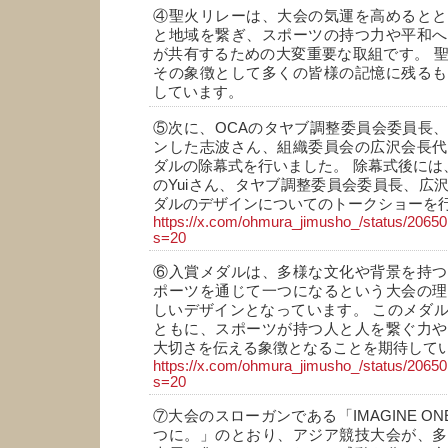
④聖火リレーは、大会の気運を高めるとと
と地域を繋ぎ、スポーツの持つ力や平和へ
が共有するための大変重要な取組です。 
その象徴として多くの皆様の記憶に残るも
しています。
⑤次に、OCAのタヤブ調整委員会委員長
ンした志波さん、組織委員会の広沢会長代
ダルの除幕式を行いました。 除幕式後には、
のYuiさん、タヤブ調整委員会委員長、広
ダルのデザインについてのトークショーを
https://x.com/ohmura_jimusho_/status/206
s=20
⑥入賞メダルは、多様な文化や背景を持つ
ポーツを通じて一つになるという大会の理
しいデザインとなっています。 このメダ
ともに、スポーツが持つ人と人を繋ぐ力や
大切さを伝える象徴となることを期待して
https://x.com/ohmura_jimusho_/status/206
s=20
⑦大会のスローガンである「IMAGINE ONE
つに。」のとおり、アジア競技大会が、多