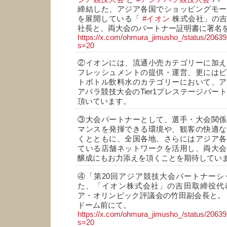
締結した、アジア各国でショッピングモー
を展開している「
#イオン
株式会社」の吉
社長と、両大会のパートナー証明書に署名
https://x.com/ohmura_jimusho_/status/206
s=20
②イオンには、流通小売カテゴリーに加え
フレッシュメントの提供・運営、更にはビ
トボトル飲料水のカテゴリーにおいて、ア
アパラ競技大会のTier1プレステージパー
頂いています。
③大会パートナーとして、選手・大会関係
マンスを発揮できる環境や、観客の快適な
くとともに、全国各地、さらにはアジア各
ている店舗ネットワークを活用し、両大会
醸成にもお力添えを頂くことを期待してい
④「第20回アジア競技大会パートナーシ
た、「イオン株式会社」の吉田取締役代
ア・オリンピック評議会の竹田副会長と。
ドーム前にて。
https://x.com/ohmura_jimusho_/status/206
s=20