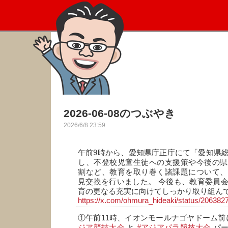
2026-06-08のつぶやき
2026/6/8 23:59
午前9時から、愛知県庁正庁にて「愛知県
し、不登校児童生徒への支援策や今後の県
割など、教育を取り巻く諸課題について、
見交換を行いました。 今後も、教育委員
育の更なる充実に向けてしっかり取り組ん
https://x.com/ohmura_hideaki/status/2063
①午前11時、イオンモールナゴヤドーム前
ジア競技大会
と
#アジアパラ競技大会
パー