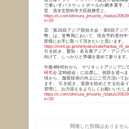
で車いすバスケットボールの網本選手、
官、清水文部科学大臣政務官と。
https://x.com/ohmura_jimusho_/status/206
s=20
⑤「第20回アジア競技大会・第5回アジ
幣」は、造幣局において、現在予約受付中
皆様にお手に取って頂きたいと思います。
https://mint.go.jp/shintyaku/sale/hanbai_r8_
引き続き、愛知・名古屋アジア・アジアパ
向けて、しっかりと準備を進めて参ります
午後4時45分から、マリオットアソシアに
研究会
定時総会」に出席し、祝辞を述べま
頃から、舗装技術の向上にご尽力頂いてお
ます。 引き続き、道路を始めとする社会
管理に、お力添えをよろしくお願いいたし
https://x.com/ohmura_jimusho_/status/206
s=20
関連した投稿はありません