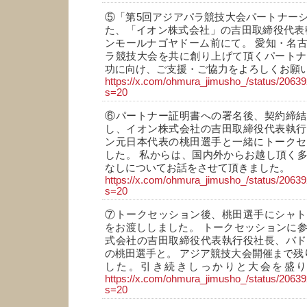
⑤「第5回アジアパラ競技大会パートナー
た、「イオン株式会社」の吉田取締役代表
ンモールナゴヤドーム前にて。 愛知・名
ラ競技大会を共に創り上げて頂くパートナ
功に向け、ご支援・ご協力をよろしくお願
https://x.com/ohmura_jimusho_/status/206
s=20
⑥パートナー証明書への署名後、契約締結
し、イオン株式会社の吉田取締役代表執行
ン元日本代表の桃田選手と一緒にトークセ
した。 私からは、国内外からお越し頂く
なしについてお話をさせて頂きました。
https://x.com/ohmura_jimusho_/status/206
s=20
⑦トークセッション後、桃田選手にシャト
をお渡ししました。 トークセッションに
式会社の吉田取締役代表執行役社長、バド
の桃田選手と。 アジア競技大会開催まで残り
した。引き続きしっかりと大会を盛
https://x.com/ohmura_jimusho_/status/206
s=20