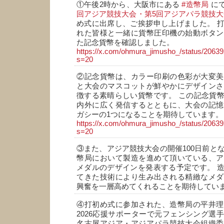
①午後2時から、大阪市にある
#造幣局
に
回アジア競技大会・第5回アジアパラ競技
め式に出席し、ご挨拶申し上げました。 
れた皆様と一緒に貨幣圧印機の始動ボタン
た記念貨幣を確認しました。
https://x.com/ohmura_jimusho_/status/206
s=20
②記念貨幣は、カラー印刷の色彩が大変美
と大会のマスコットが鮮やかにデザインさ
徴する素晴らしい貨幣です。 この記念貨
内外に広く発信するとともに、大会の記憶
ガシーの1つになることを期待しています。
https://x.com/ohmura_jimusho_/status/206
s=20
③また、アジア競技大会の開催100日前とな
幣局において製造を進めて頂いている、ア
メダルのデザインを発表する予定です。 
てきた技術により生み出される精緻なメダ
興奮を一層高めてくれることを期待してい
④打初め式に参加された、造幣局の平井理
2026応援サポーターで元フェンシング選
名古屋アジア・アジアパラ競技大会組織委