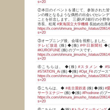
s=20
②本日のイベントを通じて、参加された皆
ンの種となるような偶然の出会い(セレンデ
ことを祈念します。 三菱UFJ銀行の小野
市長、松尾
#東海国立大学機構
長始め出席
https://x.com/ohmura_jimusho_/status/206
s=20
③オープニング後、会場を視察しました。 
テレビ放送
(株) ◆(株)
#中日新聞社
◆(
#KUROFUNE
(株) のブースです。
https://x.com/ohmura_jimusho_/status/206
s=20
④こちらは、 ◆(株)
#スタメン
◆
#
#STATION_Ai
(株) ◆(株)
#Opt_Fit
のブース
https://x.com/ohmura_jimusho_/status/206
s=20
⑤こちらは、 ◆
#名古屋鉄道
(株) ◆(株)
#
サーラエナジー
(株) ◆(株)
#Prodrone
のブ
https://x.com/ohmura_jimusho_/status/206
s=20
⑥こちらは、 ◆(株)
#トライエッティング