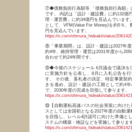
⑦◆債務負担行為額等 「債務負担行為額」は16
です。 内訳は「設計・建設費」に約132億
理・運営費」に約34億円を見込んでいます。
として、VFM(Value For Money)を約
円を見込んでいます。
https://x.com/ohmura_hideaki/status/2061
⑧「事業期間」は、設計・建設は2027年度
約4年、維持管理・運営は2031年度から205
合わせて約24年間です。
⑨◆今後のスケジュール 6月議会で議決を
に実施方針を公表し、8月に入札公告を行
す。 その後、落札者の決定、特定事業契
きを進め、設計・建設の工期として約4年
で、2030年度の完成を目指して参ります。
https://x.com/ohmura_hideaki/status/2061
⑩【自動運転高速バスの社会実装に向けた
スとしては全国初となる2027年度の自動運
を目指し、レベル4許認可に向けた準備と
ステムの構築・検証などを実施して参りま
https://x.com/ohmura_hideaki/status/2061