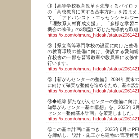
⑪【高等学校教育改革を先導するパイロッ
の「高校教育に関する基本方針」を踏まえ
て、「アドバンスト・エッセンシャルワー
「理数系人材育成支援」、「多様な学習ニ
機会の確保」の3類型に応じた先導的な取組
https://x.com/ohmura_hideaki/status/2061
⑫【県立高等専門学校の設置に向けた整備
の教育環境の整備に向け、併設する愛知総
存校舎の一部を普通教室や教員室に改修す
行います。
https://x.com/ohmura_hideaki/status/2061
⑬【新がんセンターの整備】 2034年度末
に向けて確実な整備を進めるため、基本設
https://x.com/ohmura_hideaki/status/2061
⑭◆経緯 新たながんセンターの整備に向け、
知県がんセンター基本構想」を、2025年3
センター整備基本計画」を策定しました。
https://x.com/ohmura_hideaki/status/2061
⑮この基本計画に基づき、2025年6月にP
を締結し、設計・施工から建物の管理運営