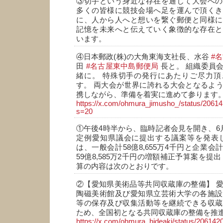
③切手という身近な存在を通じて大会への
多くの皆様に競技会場へ足を運んで頂くき
に、人から人へと想いを繋ぐ郵便と同様に
記憶を未来へと伝えていく象徴的な存在と
います。
④日本郵政(株)の大角東海支社長、水谷
#
田
#名古屋東中島郵便局
長と。 組織委員
緒に。 特殊切手の発行にあたりご尽力頂
す。 両大会が世界に誇れる大会となるよ
携しながら、準備を着実に進めて参ります
https://x.com/ohmura_jimusho_/status/206
s=20
①午後4時半から、臨時記者会見を開き、6月
定例愛知県議会に提出する議案等を発表し
は、一般会計58億8,655万4千円と企業会計
59億8,585万2千円の増額補正予算案を提
算の内容は次のとおりです。
②【愛知県美術品等共同収蔵庫の整備】 
陶磁美術館及び愛知県立芸術大学の各施設
等の保存及び収集活動等を継続できる収蔵
ため、全国初となる共同収蔵庫の整備を推
https://x.com/ohmura_hideaki/status/2061