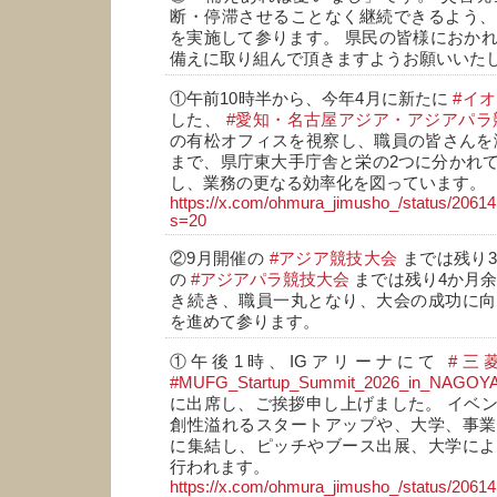
断・停滞させることなく継続できるよう、
を実施して参ります。 県民の皆様におか
備えに取り組んで頂きますようお願いいた
①午前10時半から、今年4月に新たに
#イ
した、
#愛知・名古屋アジア・アジアパラ
の有松オフィスを視察し、職員の皆さんを
まで、県庁東大手庁舎と栄の2つに分かれ
し、業務の更なる効率化を図っています。
https://x.com/ohmura_jimusho_/status/206
s=20
②9月開催の
#アジア競技大会
までは残り3
の
#アジアパラ競技大会
までは残り4か月余
き続き、職員一丸となり、大会の成功に向
を進めて参ります。
①午後1時、IGアリーナにて
#三
#MUFG_Startup_Summit_2026_in_NAGOY
に出席し、ご挨拶申し上げました。 イベ
創性溢れるスタートアップや、大学、事業
に集結し、ピッチやブース出展、大学によ
行われます。
https://x.com/ohmura_jimusho_/status/206