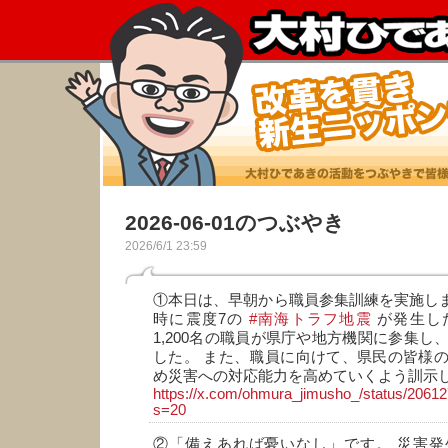
2026-06-01のつぶやき
2026/6/1 23:59
①本日は、早朝から職員参集訓練を実施しま
時に震度7の
#南海トラフ地震
が発生し
1,200名の職員が県庁や地方機関に参集し
した。 また、職員に向けて、県民の皆様
め災害への対応能力を高めていくよう訓示
https://x.com/ohmura_jimusho_/status/206
s=20
②「備えあれば憂いなし」です。 災害発