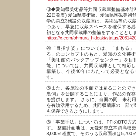
③◆愛知県美術品等共同収蔵庫整備基本計画の
22日発表) 愛知県美術館、愛知県陶磁美術
学の県立3施設の収蔵庫は、美術品等の収
つあり、早急に収蔵スペースを確保する必
初となる共同収蔵庫の整備をすることとし
https://x.com/ohmura_hideaki/status/2061
④「目指す姿」については、「まもる」
る」のコンセプトのもと、愛知の文化芸術
「美術館のバックアップセンター」を目指
能」については、共同収蔵庫として相応し
構築し、今後40年にわたって必要となる
す。
⑤また、各施設の本館では見ることのでき
裏側」を公開することにより、作品の保存
を提供します。 さらに、当面の間、未利
を有効活用するため、共同収蔵庫の一部で
も保存できるようにします。
⑥「事業手法」については、PFIのBTO方
す。 整備計画地は、元愛知県立常滑高校
8,000㎡程度で、そのうち収蔵面積は5,70