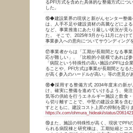
るPFI方式を含めた具体的な整備方式につ
した。
⑯◆建設業界の現状と新がんセンター整備
は、人手不足や建設資材の高騰などによる
など、事業推進にあたり厳しい状況が見ら
た。 そこで、2025年9月から11月にか
事業参入への意向についてサウンディング
⑰事業者からは「工期が長期間となる事業
応が難しい」、「比較的小規模であれば参
「病院という特殊性の高い施設のPFIは企
ることや、PFI方式は事業が長期間となる
が高く参入のハードルが高い」等の意見が
⑱◆採用する整備方式 2034年度末の新
け、確実に整備を進めていけるよう、発注
気等の供給を行うエネルギー施設と飲食・
ら切り離すことで、中堅の建設企業を含む
すとともに、建設コスト上昇の抑制を図り
https://x.com/ohmura_hideaki/status/2061
⑲また、施設の特殊性が高く、現状でPFI
られる病院棟と研究棟は、工期短縮とコス