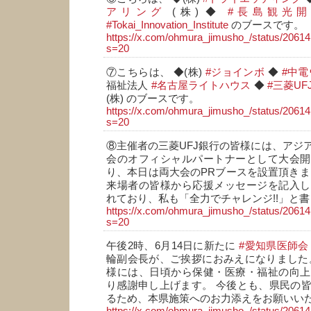
アリング
(株) ◆
#長島観光
#Tokai_Innovation_Institute
のブースです。
https://x.com/ohmura_jimusho_/status/206
s=20
⑦こちらは、 ◆(株)
#ジョインボ
◆
#中
福祉法人
#名古屋ライトハウス
◆
#三菱U
(株) のブースです。
https://x.com/ohmura_jimusho_/status/206
s=20
⑧主催者の三菱UFJ銀行の皆様には、アジ
会のオフィシャルパートナーとして大会開
り、本日は両大会のPRブースを設置頂きま
来場者の皆様から応援メッセージを記入し
れており、私も「全力でチャレンジ!!」と
https://x.com/ohmura_jimusho_/status/206
s=20
午後2時、6月14日に新たに
#愛知県医師会
輪副会長が、ご挨拶におみえになりました
様には、日頃から保健・医療・福祉の向上
り感謝申し上げます。 今後とも、県民の
るため、本県施策へのお力添えをお願いい