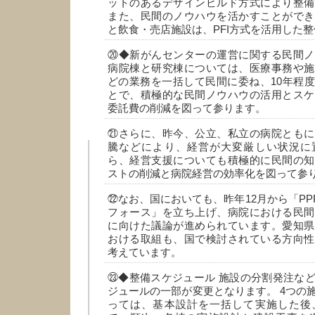
ットのあるデザインビルド方式により整備
また、民間のノウハウを活かすことができ
と飲食・売店施設は、PFI方式を活用した
⑳◆新がんセンターの運営に関する民間ノ
病院棟と研究棟については、医療事務や施
どの業務を一括して民間に委ね、10年程
とで、積極的な民間ノウハウの活用とスケ
委託費の削減を図って参ります。
㉑さらに、昨今、公立、私立の病院ともに
騰などにより、経営が大変厳しい状況に
ら、経営支援についても積極的に民間の知
ストの削減と病院経営の効率化を図って参
㉒なお、国においても、昨年12月から「PPP
フォース」を立ち上げ、病院における民間
に向けた議論が進められています。愛知県
おける取組も、国で検討されている方向性
考えています。
㉓◆整備スケジュール 施設の分割発注な
ジュールの一部が変更となります。 4つの
っては、基本設計を一括して実施した後