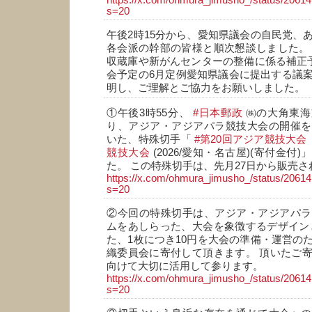
https://x.com/ohmura_jimusho_/status/206
s=20
午後2時15分から、愛知県議会の自民党、
各会派の幹部の皆様と順次懇談しました。
収蔵庫や新がんセンターの整備に係る補正予
会予定の6月定例愛知県議会に提出する議
明し、ご理解とご協力をお願いしました。
①午後3時55分、
#日本郵政
㈱の大角東海
り、アジア・アジアパラ競技大会の開催を
いた、特殊切手「
#第20回アジア競技大会
競技大会
(2026/愛知・名古屋)(寄付金付
た。 この特殊切手は、先月27日から販売
https://x.com/ohmura_jimusho_/status/206
s=20
②今回の特殊切手は、アジア・アジアパラ
ムをあしらった、大会を象徴するデザイン
た、1枚につき10円を大会の準備・運営の
織委員会に寄付して頂きます。 頂いたご
向けて大切に活用して参ります。
https://x.com/ohmura_jimusho_/status/206
s=20