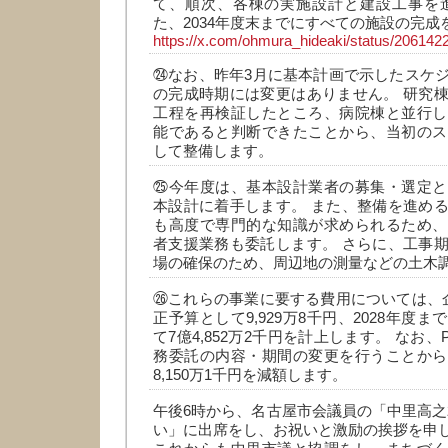
て、順次、各棟の実施設計と建設工事を進
た、2034年度末までにすべての施設の完成
https://x.com/ohmura_hideaki/status/2061
㉔なお、昨年3月に基本計画で示したスケ
の完成時期には変更はありません。 研究
工程を再検証したところ、病院棟と並行し
能であると判断できたことから、当初のス
して整備します。
㉕今年度は、基本設計業者の募集・選定と
本設計に着手します。 また、整備を進め
も高度で専門的な知識が求められるため、
者支援業務も委託します。 さらに、工事
場の確保のため、周辺地の測量などの土木
㉖これらの事業に要する費用については、
正予算として9,929万8千円、2028年度
て7億4,852万2千円を計上します。 なお、
務委託の内容・期間の変更を行うことから
8,150万1千円を減額します。
午後6時から、名古屋市会議員の「中里高之
い」に出席をし、お祝いと激励の挨拶を申