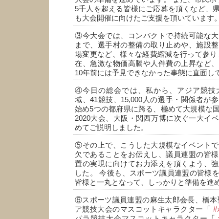
5千人を超える皆様にご応募を頂くなど、
も大会開催に向けたご支援を頂いています
③今大会では、コンパクトで持続可能な大
まで、選手村の整備の取り止めや、施設整
場変更など、様々な経費縮減を行って参り
在、急激な物価高騰や人件費の上昇など、
10年前には予見できなかった事態に直面し
④今日の総会では、私から、アジア競技大
域、41競技、15,000人の選手・関係者
始め5つの都府県に跨る、極めて大規模な
2020大会、大阪・関西万博に次ぐ一大イ
めてご説明しました。
⑤その上で、こうした大規模なイベントで
欠であることをお伝えし、議員連盟の皆様
置の実現に向けてお力添えを頂くよう、強
した。 今後も、スポーツ議員連盟の皆様
皆様と一丸となって、しっかりと準備を進
⑥スポーツ議員連盟の麻生太郎会長、橋本
ア競技大会のマスコットキャラクター「
パラ競技大会マスコットキャラクター「