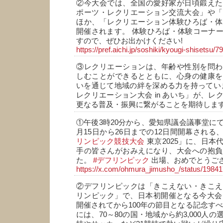
②今大会では、全国の愛好家が日頃鍛えた
ポーツ・レクリエーション交流大会」や「
ほか、「レクリエーション体験ひろば・体
開催されます。 体験ひろば・体験コーナ
すので、ぜひお出かけください!
https://
pref.aichi.jp/soshiki/kyougi
-shisetsu/7
③レクリエーションは、年齢や性別を問わ
しむことができるとともに、心身の健康を
いを通じて地域の絆を深める力を持っていま
レクリエーション大会 in あいち」が、レ
更なる普及・振興に繋がることを期待しま
①午後3時20分から、愛知県議会議事堂に
月15日から26日までの12日間開幕される
リンピック競技大会
東京2025」に、日本
手の皆さんがおみえになり、大会への抱負
た。
#デフリンピック
出場、おめでとうござ
https://x.com/ohmura_jimusho_/status/198
②デフリンピックは「きこえない・きこえ
リンピック」で、日本初開催となる今大会は
開催されてから100年の節目となる記念すべ
には、70～80の国・地域から約3,000人