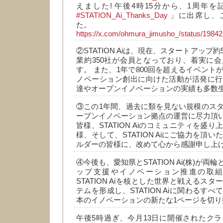
えました! 午後4時15分から、1周年
#STATION_Ai_Thanks_Day
」に出席し、
た。
https://x.com/ohmura_jimusho_/status/198
②STATION Aiは、現在、スタートアップ
業約350社が会員となっており、着実に
す。 また、1年で800回を超えるイベント
ノベーション創出に向けた活動が活発に行
達やオープンイノベーションの実績も多数
③この1年間、過去に類を見ない規模のス
ープンイノベーション拠点の運営に尽力頂いたST
皆様、STATION Aiのコミュニティを盛
様、そして、STATION Aiにご協力を頂
ルダーの皆様に、改めて心から感謝申し上
④今後も、愛知県とSTATION Ai(株)が
ップ支援やイノベーション推進の取
STATION Aiを核とした世界と戦えるス
テムを形成し、STATION Aiに関わるす
本のイノベーションの新たな1ページを切り
午後5時過ぎ、今月13日に開催されたク