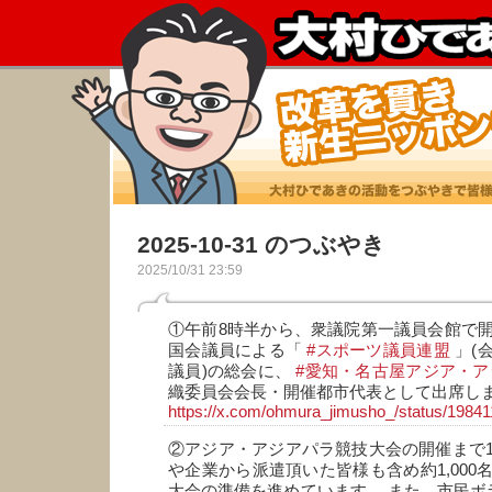
2025-10-31 のつぶやき
2025/10/31 23:59
①午前8時半から、衆議院第一議員会館で
国会議員による「
#スポーツ議員連盟
」(
議員)の総会に、
#愛知・名古屋アジア・
織委員会会長・開催都市代表として出席し
https://x.com/ohmura_jimusho_/status/198
②アジア・アジアパラ競技大会の開催まで
や企業から派遣頂いた皆様も含め約1,000
大会の準備を進めています。 また、市民ボ