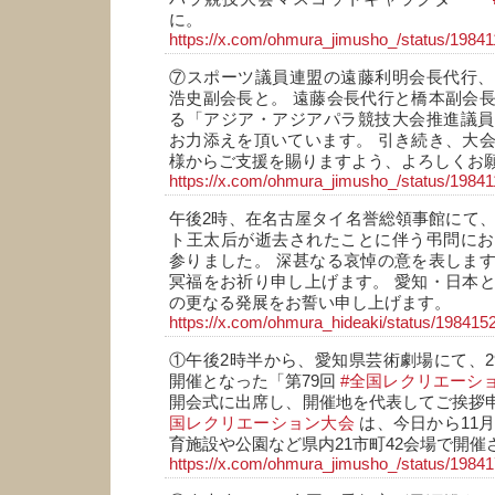
に。
https://x.com/ohmura_jimusho_/status/198
⑦スポーツ議員連盟の遠藤利明会長代行、
浩史副会長と。 遠藤会長代行と橋本副会
る「アジア・アジアパラ競技大会推進議員
お力添えを頂いています。 引き続き、大
様からご支援を賜りますよう、よろしくお
https://x.com/ohmura_jimusho_/status/198
午後2時、在名古屋タイ名誉総領事館にて、1
ト王太后が逝去されたことに伴う弔問にお
参りました。 深甚なる哀悼の意を表しま
冥福をお祈り申し上げます。 愛知・日本
の更なる発展をお誓い申し上げます。
https://x.com/ohmura_hideaki/status/19841
①午後2時半から、愛知県芸術劇場にて、2
開催となった「第79回
#全国レクリエーショ
開会式に出席し、開催地を代表してご挨拶
国レクリエーション大会
は、今日から11月
育施設や公園など県内21市町42会場で開催
https://x.com/ohmura_jimusho_/status/198