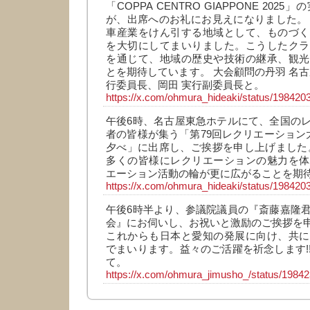
「COPPA CENTRO GIAPPONE 20
が、出席へのお礼にお見えになりました。
車産業をけん引する地域として、ものづく
を大切にしてまいりました。こうしたクラ
を通じて、地域の歴史や技術の継承、観光
とを期待しています。 大会顧問の丹羽 名古
行委員長、岡田 実行副委員長と。
https://x.com/ohmura_hideaki/status/19842
午後6時、名古屋東急ホテルにて、全国の
者の皆様が集う「第79回レクリエーション大会
夕べ」に出席し、ご挨拶を申し上げました
多くの皆様にレクリエーションの魅力を体
エーション活動の輪が更に広がることを期
https://x.com/ohmura_hideaki/status/19842
午後6時半より、参議院議員の『斎藤嘉隆
会』にお伺いし、お祝いと激励のご挨拶を
これからも日本と愛知の発展に向け、共に
でまいります。益々のご活躍を祈念します!
て。
https://x.com/ohmura_jimusho_/status/198