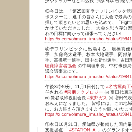
技やサッカーなど21競技で熱い戦いが繰り
③今日は、「第25回夏季デフリンピック競技
ポスターに、選手の皆さんに大会で最高の
揮して頂きたいとの思いを込めて、「Fight
かせていただきました。 大会を思う存分
れの目標に向かって頑張ってください!
https://x.com/ohmura_jimusho_/status/198
④デフリンピックに出場する、境橋真優
手、加藤亮太選手、杉本大地選手、阿部菜
手、高橋竜一選手、田中友祈也選手、吉田
聴覚障害者協会
の中嶋理事長、中村事務局
議会議事堂にて。
https://x.com/ohmura_jimusho_/status/198
午後3時40分、11月1日付けで
#名古屋商工
任される
#東朋テクノロジー
㈱ 富田代表
㈱ 貸谷取締役副会長
#東邦ガス
㈱ 増田代表
おみえになりました。 皆様には、この地
に、お力添えを頂きますようお願いいたま
https://x.com/ohmura_jimusho_/status/198
①本日10月31日、愛知県が整備した国内
支援拠点「
#STATION_Ai
」のグランドオ