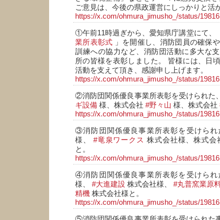
ご意見は、今後の県政運営にしっかりと活
https://x.com/ohmura_jimusho_/status/198
①午前11時過ぎから、愛知県庁講堂にて、
業所表彰式
」を開催し、消防団員の確保
訓練への協力など、消防団活動に多大な支
所の皆様を表彰しました。 皆様には、日
活動を支えて頂き、感謝申し上げます。
https://x.com/ohmura_jimusho_/status/198
②消防団関係優良事業所表彰を受けられた
ギ設備
様、株式会社
#野々山
様、株式会社
https://x.com/ohmura_jimusho_/status/198
③消防団関係優良事業所表彰を受けら
様、
#竜泉ワークス
株式会社様、株式会
と。
https://x.com/ohmura_jimusho_/status/198
④消防団関係優良事業所表彰を受けら
様、
#大進建設
株式会社様、
#丸普窯業原
精機
株式会社様と。
https://x.com/ohmura_jimusho_/status/198
⑤消防団関係優良事業所表彰を受けられた