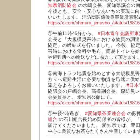
知県消防協会
の水嶋会長、愛知県議会の南
今後とも、安全・安心なあいちの実現に向
いいたします。 消防団関係優良事業所表彰
https://x.com/ohmura_jimusho_/status/198
①午前11時45分から、
#日本青年会議所東
会長と「大規模災害時における物資の調達
協定」の締結式を行いました。 今後、協
害時における食料や毛布、簡易トイレを始
や避難所への輸送などに協力して頂きます
https://x.com/ohmura_jimusho_/status/198
②南海トラフ地震を始めとする大規模災害
方々へ避難生活に必要な物資を迅速に供給
添えをよろしくお願いいたします。
#日
協議会の戸嶋会長、髙橋副会長、森防災レ
会委員長と。 愛知県公館にて。
https://x.com/ohmura_jimusho_/status/198
①午後4時過ぎ、
#愛知県茶業連合会
の藪
組合
の石川組合長始め関係者の皆様が、
届けてくださいました。 愛知県では、豊
中心に良質なお茶をたくさん生産していま