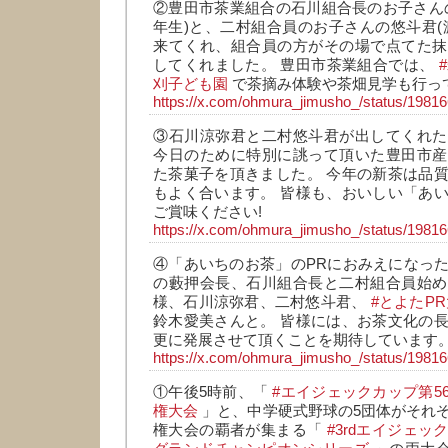
②豊田市茶業組合の石川組合長のお子さん
年生)と、二村組合員のお子さんの悠斗君(
来てくれ、組合員の方がその場で点てた抹
してくれました。 豊田市茶業組合では、
刈子ども園
で茶摘み体験や茶畑見学も行っ
https://x.com/ohmura_jimusho_/status/198
③石川涼弥君と二村悠斗君が出してくれた
今日のために特別に誂って頂いた豊田市産
た茶菓子を頂きました。 今年の新茶は品
もよく合います。 皆様も、おいしい「あ
ご賞味ください!
https://x.com/ohmura_jimusho_/status/198
④「あいちのお茶」のPRにおみえになっ
の藪押会長、石川組合長と二村組合員始め
様、石川涼弥君、二村悠斗君、
#とよたP
鈴木愛美さんと。 皆様には、お茶文化の
更に発展させて頂くことを期待しています
https://x.com/ohmura_jimusho_/status/198
①午後5時前、「
#エイジェックカップ第5
権大会
」と、中学硬式野球の5団体がそれ
権大会の覇者が集まる「
#3rdエイジェ