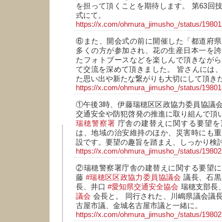
を担って頂くことを期待します。 第63回
式にて。
https://x.com/ohmura_jimusho_/status/198
⑥また、開会式の前に開催した「都道府県
多くの方が参加され、花の生産日本一を誇
たフォトブースなどを楽しんで頂きながら
て交流を深めて頂きました。 皆さんには
た思い出や新たな繋がりも大切にして頂きた
https://x.com/ohmura_jimusho_/status/198
①午後3時、伊藤瑞穂区区政協力委員協議
交通安全や防犯啓発の推進に取り組んで頂
瑞穂警察署
庁舎の建替えに関する要望を
は、地域の治安維持のほか、災害時にも重
設です。要望の趣旨を踏まえ、しっかり検
https://x.com/ohmura_jimusho_/status/198
②瑞穂警察署庁舎の建替えに関する要望に
藤
#瑞穂区区政協力委員協議会
議長、石
長、井口
#愛知県交通安全協会
瑞穂支部長
議会
会長と。 同行された、川嶋県議会議
古屋市議、金城名古屋市議と一緒に。
https://x.com/ohmura_jimusho_/status/198