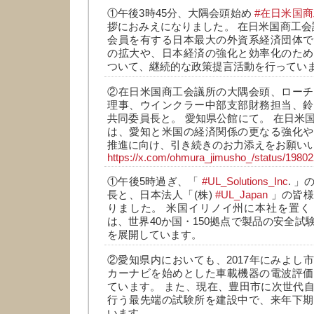
①午後3時45分、大隅会頭始め
#在日米国
拶におみえになりました。 在日米国商工会議
会員を有する日本最大の外資系経済団体で
の拡大や、日本経済の強化と効率化のため
ついて、継続的な政策提言活動を行ってい
②在日米国商工会議所の大隅会頭、ローチ
理事、ウインクラー中部支部財務担当、鈴
共同委員長と。 愛知県公館にて。 在日米
は、愛知と米国の経済関係の更なる強化や
推進に向け、引き続きのお力添えをお願い
https://x.com/ohmura_jimusho_/status/198
①午後5時過ぎ、「
#UL_Solutions_Inc
. 
長と、日本法人「(株)
#UL_Japan
」の皆様
りました。 米国イリノイ州に本社を置く「UL So
は、世界40か国・150拠点で製品の安全試
を展開しています。
②愛知県内においても、2017年にみよし
カーナビを始めとした車載機器の電波評価
ています。 また、現在、豊田市に次世代
行う最先端の試験所を建設中で、来年下期
います。