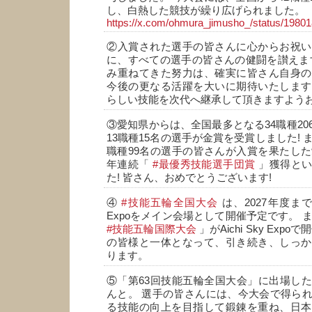
し、白熱した競技が繰り広げられました。
https://x.com/ohmura_jimusho_/status/198
②入賞された選手の皆さんに心からお祝い
に、すべての選手の皆さんの健闘を讃えま
み重ねてきた努力は、確実に皆さん自身の
今後の更なる活躍を大いに期待いたします
らしい技能を次代へ継承して頂きますよう
③愛知県からは、全国最多となる34職種20
13職種15名の選手が金賞を受賞しました! 
職種99名の選手の皆さんが入賞を果たした
年連続「
#最優秀技能選手団賞
」獲得とい
た! 皆さん、おめでとうございます!
④
#技能五輪全国大会
は、2027年度まで5
Expoをメイン会場として開催予定です。 ま
#技能五輪国際大会
」がAichi Sky Exp
の皆様と一体となって、引き続き、しっか
ります。
⑤「第63回技能五輪全国大会」に出場し
んと。 選手の皆さんには、今大会で得ら
る技能の向上を目指して鍛錬を重ね、日本