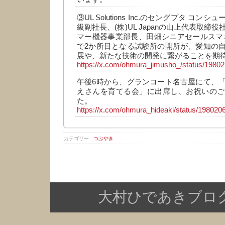
③UL Solutions Inc.のセングプタ コ
級副社長、(株)UL Japanの山上代表取締
マー機器事業部長、田畑シニアセールスマ
で2か所目となる試験所の開所が、愛知の
展や、新たな技術の開発に繋がることを期
https://x.com/ohmura_jimusho_/status/198
午後6時から、グランコート名古屋にて、
えさんを育てる会」に出席し、お祝いのご
た。
https://x.com/ohmura_hideaki/status/19802
カテゴリー :
つぶやき
大村ひであきブログ Copy