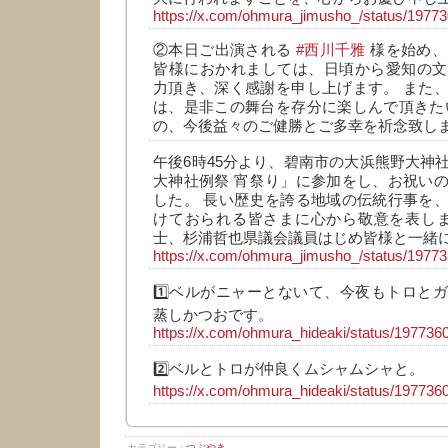
https://x.com/ohmura_jimusho_/status/197
②本日ご出演される
#西川千雅
様を始め
皆様におかれましては、日頃から愛知の文
力頂き、深く感謝を申し上げます。 また
は、是非この舞台を存分に楽しんで頂きた
の、今後益々のご健勝とご多幸を祈念致し
午後6時45分より、碧南市の大浜熊野大神
大神社例祭 宵祭り」に参加をし、お祝い
した。 長い歴史を誇る地域の伝統行事を
けておられる皆さまに心から敬意を表しま
士、杉浦哲也県議会議員はじめ皆様と一緒
https://x.com/ohmura_jimusho_/status/197
1️⃣ベルがニャーとないて、今夜もトロと
蒸しかつおです。
https://x.com/ohmura_hideaki/status/19773
2️⃣ベルとトロが仲良くムシャムシャと。
https://x.com/ohmura_hideaki/status/19773
カテゴリー :
つぶやき