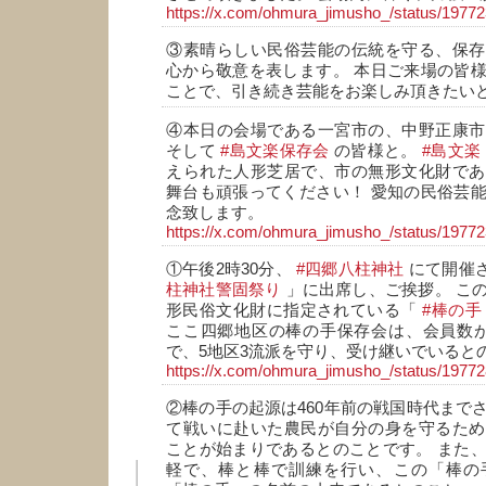
https://x.com/ohmura_jimusho_/status/197
③素晴らしい民俗芸能の伝統を守る、保存
心から敬意を表します。 本日ご来場の皆
ことで、引き続き芸能をお楽しみ頂きたい
④本日の会場である一宮市の、中野正康市
そして
#島文楽保存会
の皆様と。
#島文楽
えられた人形芝居で、市の無形文化財であ
舞台も頑張ってください！ 愛知の民俗芸
念致します。
https://x.com/ohmura_jimusho_/status/197
①午後2時30分、
#四郷八柱神社
にて開催
柱神社警固祭り
」に出席し、ご挨拶。 こ
形民俗文化財に指定されている「
#棒の手
ここ四郷地区の棒の手保存会は、会員数が
で、5地区3流派を守り、受け継いでいると
https://x.com/ohmura_jimusho_/status/197
②棒の手の起源は460年前の戦国時代まで
て戦いに赴いた農民が自分の身を守るため
ことが始まりであるとのことです。 また
軽で、棒と棒で訓練を行い、この「棒の