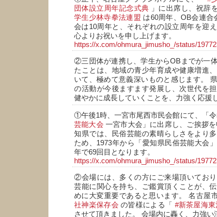
団体設立周年記念式典
」に出席し、祝辞
学生少林寺拳法連盟
は60周年、OB会連合
会は10周年と、それぞれの設立周年を迎
心よりお祝いを申し上げます。
https://x.com/ohmura_jimusho_/status/197
②三団体が連携し、学生からOBまでが一
たことは、地域の青少年育成や健康増進、
いて、極めて意義深いものと感じます。 
の活動が今後ますます発展し、次世代を担
健やかに成長していくことを、力強く応援
①午後1時、一宮市尾西市民会館にて、「令
芸能大会
一宮市大会」に出席し、ご挨拶を
知県では、民俗芸能の素晴らしさをより多
ため、1973年から「愛知県民俗芸能大会
年で69回目となります。
https://x.com/ohmura_jimusho_/status/197
②会場には、多くの方にご来場頂いており
芸能に関心を持ち、ご鑑賞頂くことが、伝
めに大変重要であると思います。 名古屋
社神楽保存会
の皆様による「
#新茶屋海
させて頂きました。 会場内に轟く、力強い