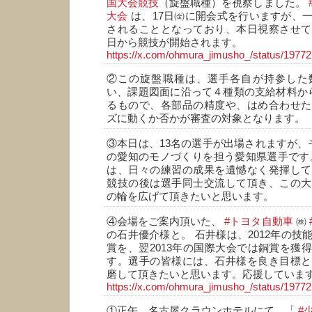
国大会競技
（旋盤職種）を視察しました。
大会
は、17日㈮に開会式を行いますが、
されることとなっており、本日視察させて
日から競技が開始されます。
https://x.com/ohmura_jimusho_/status/197
②この旋盤職種は、選手各自が持参した
い、課題図面に沿って４種類の支給材料か
るもので、各部品の精度や、はめ合わせた
ズに動くか否かが審査の対象となります。
③本日は、13名の選手が出場されますが、
の愛知のモノづくりを担う愛知県選手です
は、日々の練習の成果を遺憾なく発揮して
競技の後は選手同士交流して頂き、この大
の輪を広げて頂きたいと思います。
④会場をご案内頂いた、
#トヨタ自動車
㈱
の石井優介様と。 石井様は、2012年の技
賞を、翌2013年の国際大会では銅賞を獲
す。選手の皆様には、石井様を良き目標と
磨して頂きたいと思います。応援していま
https://x.com/ohmura_jimusho_/status/197
①正午、名古屋クラウンホテルにて、「
#