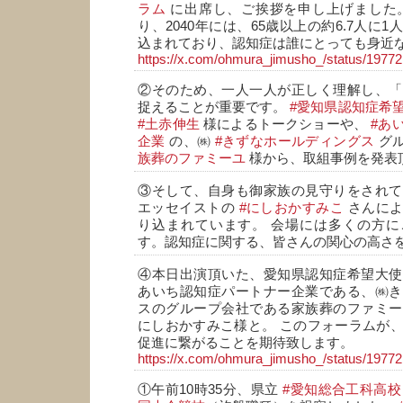
ラム
に出席し、ご挨拶を申し上げました。
り、2040年には、65歳以上の約6.7人に
込まれており、認知症は誰にとっても身近
https://x.com/ohmura_jimusho_/status/197
②そのため、一人一人が正しく理解し、「
捉えることが重要です。
#愛知県認知症希
#土赤伸生
様によるトークショーや、
#あ
企業
の、㈱
#きずなホールディングス
グ
族葬のファミーユ
様から、取組事例を発表
③そして、自身も御家族の見守りをされて
エッセイストの
#にしおかすみこ
さんによ
り込まれています。 会場には多くの方に
す。認知症に関する、皆さんの関心の高さ
④本日出演頂いた、愛知県認知症希望大使
あいち認知症パートナー企業である、㈱き
スのグループ会社である家族葬のファミー
にしおかすみこ様と。 このフォーラムが
促進に繋がることを期待致します。
https://x.com/ohmura_jimusho_/status/197
①午前10時35分、県立
#愛知総合工科高校