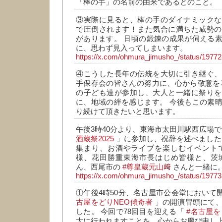
「棒の手」の名前の由来であるとのこと。
③実際に見ると、棒の手のダイナミックな
で圧倒されます！また気合に満ちた威勢の
があります。 日頃の鍛錬の成果が伺える
に、思わず見入ってしまいます。
https://x.com/ohmura_jimusho_/status/197
④こうした長年の伝統を大切に引き継ぐ、
手保存会の皆さんの努力に、心から敬意を
の子ども達が参加し、大人と一緒に祭りを
に、地域の絆を感じます。 今後もこの素
り続けて頂きたいと思います。
午後3時40分より、東海市太田川駅西広場
酒蔵祭2025
」に参加し、祝辞を述べました
集まり、お酒やライブを楽しむイベントで
様、花田勝重東海市長はじめ皆様と、茨
ん、西尾市の
#尊皇蔵元山﨑
さんと一緒に
https://x.com/ohmura_jimusho_/status/197
①午後4時50分、名古屋市公会堂において
古屋をどりNEO傾奇者
」の開演冒頭にて、
した。 今回で78回目を迎える「
#名古屋を
大に行われますことを、心からお慶び申し