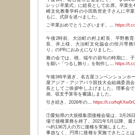
レッジ卒業式」に総長として出席。卒業生4
崎文化教養学科の小田島世史子さんに卒業
もに、式辞を述べました。
ご卒業おめでとうございます。…
https://t
午後2時前、大治町の村上町長、平野教育
長、井上様、大治町文化協会の恒川専務
り」のPRにおみえになりました。
雅の会では、桃、端午の節句の時期に、子
を願い「つるし飾り」を制作し…
https://t.
午後3時半過ぎ、名古屋コンベンションホ
屋アジア・アジアパラ競技大会組織委員会
長としてご挨拶申し上げました。理事会では
画、収支予算等を審議しました。
引き続き、2026年の…
https://t.co/hqKXw0
①愛知県の大規模集団接種会場は、3月26
場で接種業務を終了。2021年5月以降、最
べ約136万人の方に接種を実施しました。
事故なく、円滑に接種を実施できたことは