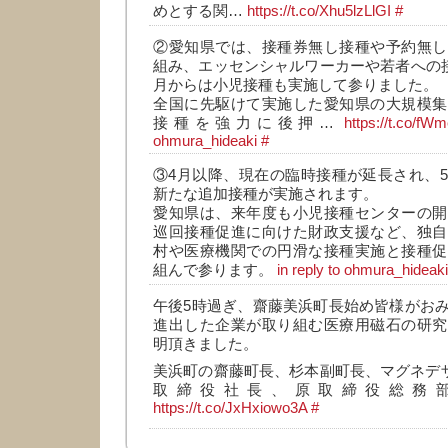
めとする関…
https://t.co/Xhu5lzLlGI
#
②愛知県では、接種券無し接種や予約無し
組み、エッセンシャルワーカーや若者への接種
月からは小児接種も実施して参りました。
全国に先駆けて実施した愛知県の大規模集
接種を強力に後押…
https://t.co/fW
ohmura_hideaki
#
③4月以降、現在の臨時接種が延長され、
新たな追加接種が実施されます。
愛知県は、来年度も小児接種センターの開
巡回接種促進に向けた財政支援など、独自
村や医療機関での円滑な接種実施と接種促
組んで参ります。
in reply to ohmura_hideaki
午後5時過ぎ、齋藤美浜町長始め皆様がお
進出した企業が取り組む医療用磁石の研究
明頂きました。
美浜町の齋藤町長、杉本副町長、マグネデザ
取締役社長、原取締役総務部
https://t.co/JxHxiowo3A
#