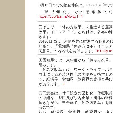
3月19日までの検査件数は、6,088,078件で
「警戒領域」での感染防止
https://t.co/B2maMwLyTr
#
②そこで、「休み方改革」を推進する運動
改革』イニシアチブ」と名付け、各界の皆
きます。
3月30日には、運動を共に推進する各界の
り頂き、「愛知県『休み方改革』イニシア
同意書」の署名式を開催します。
in reply t
①愛知県では、来年度から「休み方改革」
組みます。
「休み方改革」は、ワーク・ライフ・バラ
向上による経済活性化の実現を目指すもの
く、経済界・労働界・教育界の皆様と共に
があります。
#
③同意書は、休日設定の柔軟化・休暇取得
の取組を、県民及び県内企業・団体の皆様
頂きながら、県全体で「休み方改革」を推
ものです。
行政・経済界・労働界・教育界で一丸