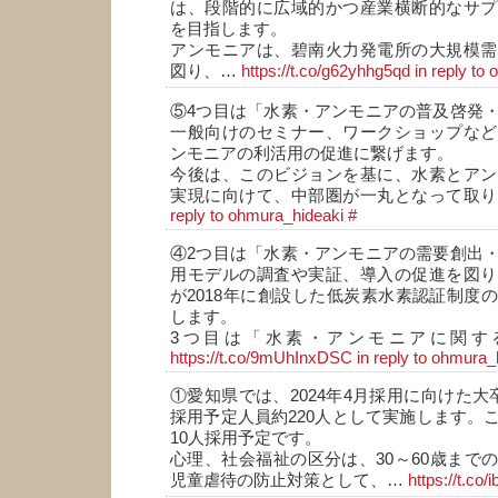
は、段階的に広域的かつ産業横断的なサプ
を目指します。
アンモニアは、碧南火力発電所の大規模需
図り、…
https://t.co/g62yhhg5qd
in reply to
⑤4つ目は「水素・アンモニアの普及啓発
一般向けのセミナー、ワークショップなど
ンモニアの利活用の促進に繋げます。
今後は、このビジョンを基に、水素とアン
実現に向けて、中部圏が一丸となって取
reply to ohmura_hideaki
#
④2つ目は「水素・アンモニアの需要創出
用モデルの調査や実証、導入の促進を図り
が2018年に創設した低炭素水素認証制度
します。
3つ目は「水素・アンモニアに関す
https://t.co/9mUhInxDSC
in reply to ohmura_
①愛知県では、2024年4月採用に向けた大
採用予定人員約220人として実施します。
10人採用予定です。
心理、社会福祉の区分は、30～60歳まで
児童虐待の防止対策として、…
https://t.c