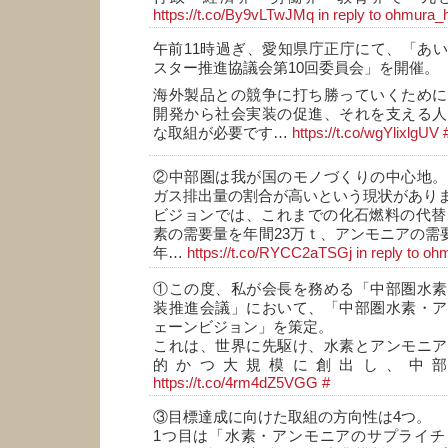
https://t.co/By9vLTwJMq
in reply to ohmura_
午前11時過ぎ、愛知県庁正庁にて、「あ
スター推進協議会第10回委員会」を開催。
海外製品との競争に打ち勝っていくために
開発から社会実装の促進、それを支える人
な取組が必要です…
https://t.co/wgYlixlgUV
②中部圏は我が国のモノづくりの中心地。
ガス排出量の割合が高いという現状があり
ビジョンでは、これまでの化石燃料の代替と
素の需要量を年間23万ｔ、アンモニアの需要量
年…
https://t.co/RYCC2aTSGj
in reply to o
①この度、私が会長を務める「中部圏水素
装推進会議」において、「中部圏水素・ア
ェーンビジョン」を策定。
これは、世界に先駆け、水素とアンモニア
的かつ大規模に創出し、中
https://t.co/4rm4dZ5VGG
#
③目標達成に向けた取組の方向性は4つ。
1つ目は「水素・アンモニアのサプライチ