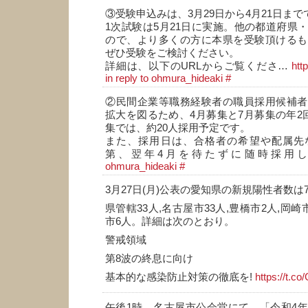
③受験申込みは、3月29日から4月21日まで
1次試験は5月21日に実施。他の都道府県
ので、より多くの方に本県を受験頂けるも
ぜひ受験をご検討ください。
詳細は、以下のURLからご覧くださ…
htt
in reply to ohmura_hideaki
#
②民間企業等職務経験者の職員採用候補者
拡大を図るため、4月募集と7月募集の年2
集では、約20人採用予定です。
また、採用日は、合格者の希望や配属先
第、翌年4月を待たずに随時採用
ohmura_hideaki
#
3月27日(月)公表の愛知県の新規陽性者数は
県管轄33人,名古屋市33人,豊橋市2人,岡崎
市6人。詳細は次のとおり。
警戒領域
第8波の終息に向け
基本的な感染防止対策の徹底を!
https://t.c
午後1時、名古屋市公会堂にて、「令和4