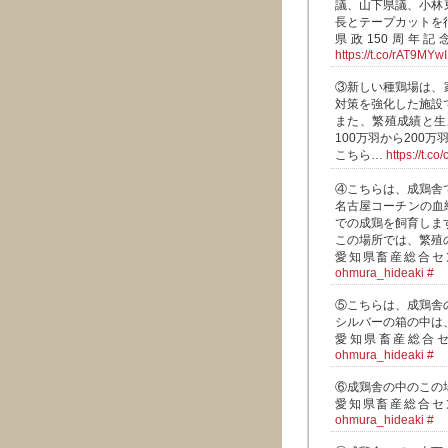
議、山下県議、小林
長とテープカットを
県政150周年
https://t.co/rAT9MYw
③新しい種鶏場は、
対策を強化した施設
また、繁殖成績と生
100万羽から200
こちら…
https://t.c
④こちらは、成鶏舎
名古屋コーチンの血
での成鶏を飼育しま
この場所では、繁殖
愛知県畜産総合セ
ohmura_hideaki
#
⑤こちらは、成鶏舎
シルバーの箱の中は
愛知県畜産総合
ohmura_hideaki
#
⑥成鶏舎の中のこの
愛知県畜産総合セ
ohmura_hideaki
#