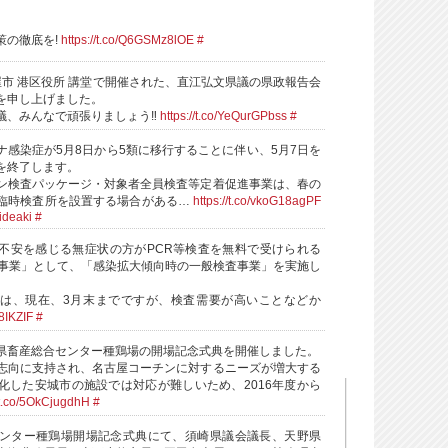
策の徹底を!
https://t.co/Q6GSMz8lOE
#
屋市 港区役所 講堂で開催された、直江弘文県議の県政報告会
を申し上げました。
議、みんなで頑張りましょう‼️
https://t.co/YeQurGPbss
#
ナ感染症が5月8日から5類に移行することに伴い、5月7日を
を終了します。
ン検査パッケージ・対象者全員検査等定着促進事業は、春の
臨時検査所を設置する場合がある…
https://t.co/vkoG18agPF
ideaki
#
不安を感じる無症状の方がPCR等検査を無料で受けられる
化事業」として、「感染拡大傾向時の一般検査事業」を実施し
は、現在、3月末までですが、検査需要が高いことなどか
P8IKZIF
#
県畜産総合センター種鶏場の開場記念式典を開催しました。
志向に支持され、名古屋コーチンに対するニーズが増大する
化した安城市の施設では対応が難しいため、2016年度から
//t.co/5OkCjugdhH
#
ンター種鶏場開場記念式典にて、須崎県議会議長、天野県