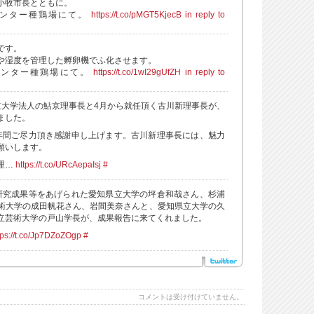
小牧市長とともに。
センター種鶏場にて。
https://t.co/pMGT5KjecB
in reply to
です。
や湿度を管理した孵卵機でふ化させます。
センター種鶏場にて。
https://t.co/1wI29gUfZH
in reply to
立大学法人の鮎京理事長と4月から就任頂く古川新理事長が、
ました。
年間ご尽力頂き感謝申し上げます。古川新理事長には、魅力
願いします。
理…
https://t.co/URcAepaIsj
#
研究成果等をあげられた愛知県立大学の坪倉和哉さん、杉浦
術大学の成田帆花さん、岩間美奈さんと、愛知県立大学の久
立芸術大学の戸山学長が、成果報告に来てくれました。
tps://t.co/Jp7DZoZOgp
#
コメントは受け付けていません。