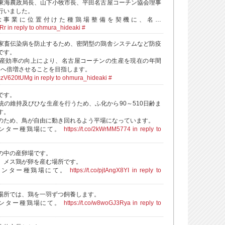
東海農政局長、山下小牧市長、平田名古屋コーチン協会理事
行いました。
記念事業に位置付けた種鶏場整備を契機に、名…
IRr
in reply to ohmura_hideaki
#
家畜伝染病を防止するため、密閉型の鶏舎システムなど防疫
です。
産効率の向上により、名古屋コーチンの生産を現在の年間
万羽へ倍増させることを目指します。
o/czV620tUMg
in reply to ohmura_hideaki
#
です。
統の維持及びひな生産を行うため、ふ化から90～510日齢ま
す。
のため、鳥が自由に動き回れるよう平場になっています。
ンター種鶏場にて。
https://t.co/2kWrMM5774
in reply to
の中の産卵場です。
、メス鶏が卵を産む場所です。
センター種鶏場にて。
https://t.co/pjtAngX8YI
in reply to
場所では、鶏を一羽ずつ飼養します。
ンター種鶏場にて。
https://t.co/w8woGJ3Rya
in reply to