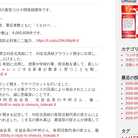
Official
知県の新型コロナ関係指標等です。
人。
数、重症者数ともに「イエロー」。
数は、6,060,608件です。
染防止対策にご協力…
https://t.co/pu26Kr8bpM
#
カテゴ
、県立刈谷北高校にて、刈谷北高校グラウンド開きに出席し、
つぶや
し上げました。
大村ひで
く有効に活用し、授業や学校行事、部活動を通して、新しい
活動レ
チャレンジする若者が数多く育つことを期…
FvE
#
最近の
2026-
ウンド開き」でテープカットを行いました。
2026-
グラウンドが新グラウンドの完成により統合されたことは、
2026-
点から、誠に意義深いことです。
2026-
井同窓会会長、生徒会長の中村さん、飯…
2026-
A0WuW
in reply to ohmura_hideaki
#
2026-
2026-
ド開きを記念して、刈谷北高校の各部活動代表の皆さんによ
2026-
われました。くす玉の垂れ幕は、書道部の皆さんが揮毫して
会会長、生徒会長の中村さん、各部活動代表の皆さん、飯
タグ
L1XBvbj
in reply to ohmura_hideaki
#