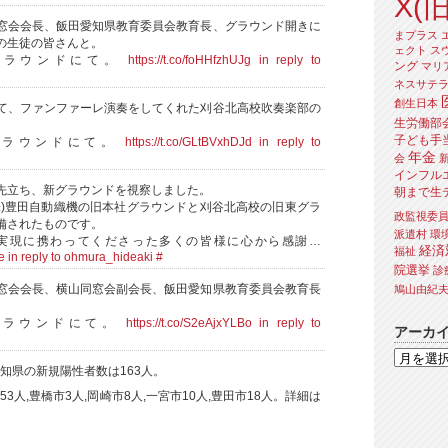
X(旧
窓会会長、飯田愛知県教育委員会教育長、グラウンド開きに
まプラス
の生徒の皆さんと。
ェクト
ス
グラウンドにて。
https://t.co/foHHfzhUJg
in reply to
ング
マリ
ネスサテ
創生日本
て、ファンファーレ演奏をしてくれた刈谷北高校吹奏楽部の
生労働部
子ども手
グラウンドにて。
https://t.co/GLtBVxhDJd
in reply to
年金
会
インフル
先立ち、新グラウンドを視察しました。
朝まで生
株)豊田自動織機の旧本社グラウンドと刈谷北高校の旧東グラ
政監視委
備されたものです。
派遣村
環
実現に携わってくださった多くの皆様に心から感謝…
経済
福祉
e
in reply to ohmura_hideaki
#
院選挙
診
窓会会長、横山同窓会副会長、飯田愛知県教育委員会教育長
鳩山由紀
グラウンドにて。
https://t.co/S2eAjxYLBo
in reply to
アーカ
の愛知県の新規陽性者数は163人。
53人,豊橋市3人,岡崎市8人,一宮市10人,豊田市18人。詳細は