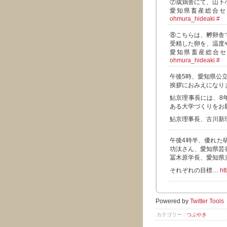
⑦成鶏舎にて、山下
愛知県畜産総合
ohmura_hideaki
#
⑧こちらは、孵卵舎
受精した卵を、温度
愛知県畜産総合
ohmura_hideaki
#
午後5時、愛知県公
挨拶におみえになり
鮎京理事長には、8
ある大学づくりをお
鮎京理事長、古川新
午後4時半、優れた
功汰さん、愛知県芸
冨木原学長、愛知県
それぞれの目標…
ht
Powered by
Twitter Tools
カテゴリー :
つぶやき