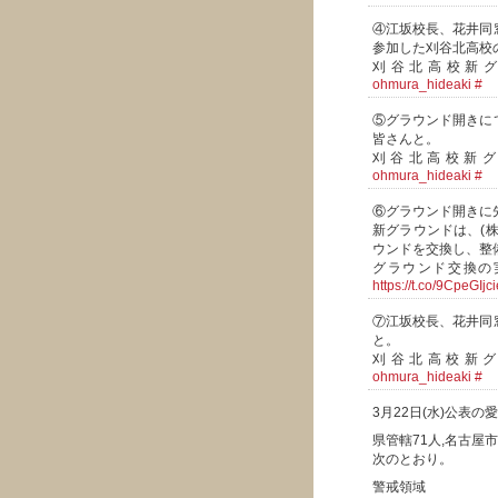
④江坂校長、花井同
参加した刈谷北高校
刈谷北高校新
ohmura_hideaki
#
⑤グラウンド開きに
皆さんと。
刈谷北高校新
ohmura_hideaki
#
⑥グラウンド開きに
新グラウンドは、(
ウンドを交換し、整
グラウンド交換の
https://t.co/9CpeGIjci
⑦江坂校長、花井同
と。
刈谷北高校新
ohmura_hideaki
#
3月22日(水)公表
県管轄71人,名古屋市
次のとおり。
警戒領域