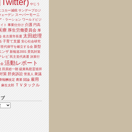
Twitter)
やじう
エコカー減税
サンデープロジ
スーパーモーニ
ウェーデン
ア・ラーション
ワールドビジ
介護
円高
ライト
事業仕分け
医療
厚生労働委員会
厚
太田総理
会
名古屋市長選
当
子育て支援
安心社会研究
新型
新世代保守を確立する会
エンザ
新報道2001
景気対策
テレビ
民主党代表選
決算行
活動レポート
員会
境
田原総一朗
硫黄島慰霊巡拝
対策
肝炎訴訟
衆議
菅直人
雇用
療報酬改定
農業
闘論
ＴＶタックル
夫
麻生太郎
イブ