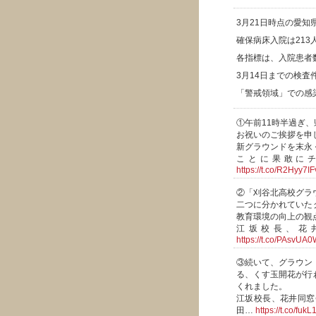
3月21日時点の愛
確保病床入院は213
各指標は、入院患者
3月14日までの検査件
「警戒領域」での感
①午前11時半過ぎ
お祝いのご挨拶を申
新グラウンドを末永
ことに果敢に
https://t.co/R2Hyy7I
②「刈谷北高校グラ
二つに分かれていた
教育環境の向上の観
江坂校長、花
https://t.co/PAsvU
③続いて、グラウン
る、くす玉開花が行
くれました。
江坂校長、花井同窓
田…
https://t.co/fuk