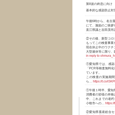
第8波の終息に向け
基本的な感染防止対
午後6時から、名古
にて、激励のご挨拶
直江県議と吉田茂市
②その後、新型コロ
もってこの検査事業
現在休止中のワクチ
大型連休等に限り、
in reply to ohmura_h
①愛知県では、感染
「PCR等検査無料
ています。
この検査の実施期間
ら…
https://t.co/iSK
①午後１時半、愛知
消費者の皆様の本物
中、これまでの老朽
小牧市への…
https:
②愛知県畜産総合セ