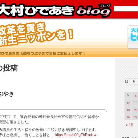
2 の投稿
日
月
つぶやき
5
6
13
12
19
20
庁正庁にて、連合愛知の可知会長始め官公部門労組の皆様か
26
27
要望を頂きました。
« 2月
教職員の生活・福祉の改善にご尽力頂き感謝申し上げます。
皆様と連携し「働くことを軸と…
https://t.co/s00gEkRrub
#