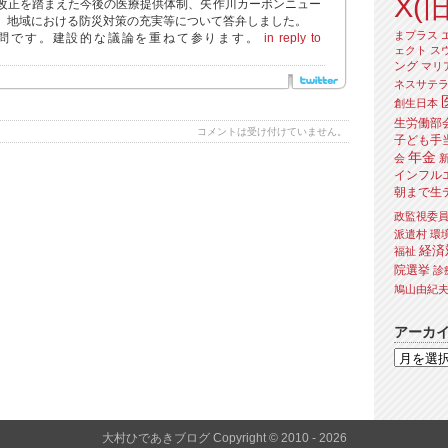
X(旧
改正を踏まえた今後の医療提供体制、矢作川カーボンニュー
、地域における防災対策の充実等について答弁しました。
まプラス
問です。建設的な議論を重ねて参ります。
in reply to
ェクト
ス
ング
マリ
ネスサテ
創生日本
生労働部
コメントは受け付けていません。
子ども手
年金
会
インフル
朝まで生
政監視委
派遣村
環
経済
福祉
院選挙
診
鳩山由紀
アーカ
大村ひであきブログ Copyright © 2010 - 2026