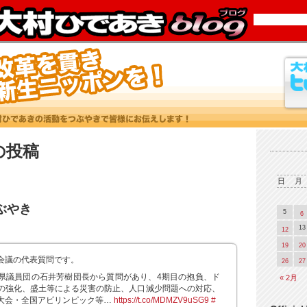
2 の投稿
日
月
つぶやき
5
6
13
12
19
20
会議の代表質問です。
26
27
県議員団の石井芳樹団長から質問があり、4期目の抱負、ド
« 2月
の強化、盛土等による災害の防止、人口減少問題への対応、
大会・全国アビリンピック等…
https://t.co/MDMZV9uSG9
#