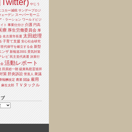
Twitter)
やじう
エコカー減税
サンデープロジ
スーパーモーニ
ウェーデン
ア・ラーション
ワールドビジ
介護
円高
ライト
事業仕分け
医療
厚生労働委員会
厚
太田総理
会
名古屋市長選
当
子育て支援
安心社会研究
新型
新世代保守を確立する会
エンザ
新報道2001
景気対策
テレビ
民主党代表選
決算行
活動レポート
員会
境
田原総一朗
硫黄島慰霊巡拝
対策
肝炎訴訟
衆議
菅直人
雇用
療報酬改定
農業
闘論
ＴＶタックル
夫
麻生太郎
イブ