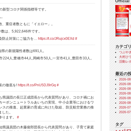
Official
県の新型コロナ関係指標等です。
人。
数、重症者数ともに「イエロー」。
数は、5,922,646件です。
染防止対策にご協力を…
https://t.co/JRujcx0EXd
#
カテゴ
愛知県の新規陽性者数は691人。
つぶや
大村ひで
市224人,豊橋市44人,岡崎市50人,一宮市41人,豊田市33人。
活動レ
最近の
2026-
2026-
策の徹底を!
https://t.co/PnU5DJ9rGq
#
2026-
2026-
ち県議団の長江正成団長から代表質問があり、コロナ禍にお
2026-
カーボンニュートラルあいちの実現、中小企業等におけるワ
2026-
ンスの推進、起業家の育成に向けた取組、防災航空業務の推
2026-
2026-
ました。
参ります。
#
タグ
知県議員団の木藤俊郎団長から代表質問があり、子育て家庭