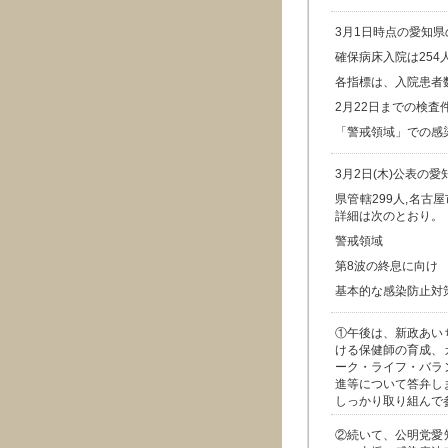
3月1日時点の愛知
確保病床入院は254
各指標は、入院患者
2月22日までの検査件
「警戒領域」での感
3月2日(木)公表の
県管轄299人,名古屋
詳細は次のとおり。
警戒領域
第8波の終息に向け
基本的な感染防止対
①午後は、新政あい
ける保健師の育成、
ーク・ライフ・バラ
進等について答弁し
しっかり取り組んで
②続いて、公明党愛