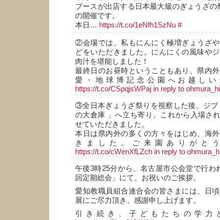
ブースが出店する日本最大級のぎょうざの
の開催です。
本日…
https://t.co/1eNfh1SzNu
#
②会場では、私もにんにく極増ぎょうざや
どをいただきました。にんにくの風味やジ
肉汁を堪能しました！
最終日のお昼時ということもあり、県内外
愛・地球博記念公園へお越しい
https://t.co/CSpqjsWPaj
in reply to ohmura_h
③全日本ぎょうざ祭りを視察した後、ジブ
の大倉庫 」へ立ち寄り、これから入場さ
せていただきました。
本日は県内外の多くの方々をはじめ、海外
きました。ご来園ありがと
https://t.co/cWenXfLZch
in reply to ohmura_h
午後3時25分から、名古屋市公会堂で行わ
回定期総会」にて、お祝いのご挨拶。
愛知教職員組合連合会の皆さまには、日頃
展にご尽力頂き、感謝申し上げます。
引き続き、子どもたちの学力