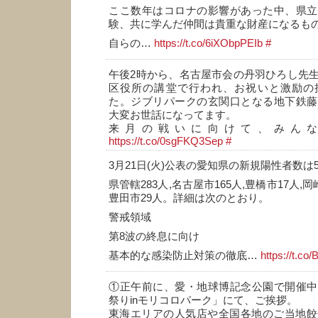
ここ数年はコロナの影響があった中、県立
験、共に学んだ仲間は貴重な財産になるも
自らの…
https://t.co/6iXObpPEIb
#
午後2時から、名古屋市会の丹羽ひろし先
区役所の講堂で行われ、お祝いと激励の
た。ジブリパークの玄関口となる地下鉄藤
大変お世話になってます。
来月の戦いに向けて、みん
https://t.co/0sgFKQ3Sep
#
3月21日(火)公表の愛知県の新規陽性者数は5
県管轄283人,名古屋市165人,豊橋市17人,岡
豊田市29人。詳細は次のとおり。
警戒領域
第8波の終息に向け
基本的な感染防止対策の徹底…
https://t.
①正午前に、愛・地球博記念公園で開催中
祭りinモリコロパーク」にて、ご挨拶。
東海エリアの人気店や全国各地のご当地餃