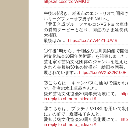
https://t.co/2lrzolWMKf
#
午後5時過ぎ、稲沢市のエントリオで開催
ルリーグプレーオフ男子FINALへ。
「豊田合成ブルーファルコンVSトヨタ車
の愛知ダービーとなり、同点のまま延長戦
大接戦。
最後は7m…
https://t.co/o1A44Z1cUV
#
①午後1時から、千種区の古川美術館で開
術文化協会30周年美術展」を視察しました
芸術家や芸術文化団体のジャンルを超えた
される会員約50名の皆様が、絵画や陶芸
展されています…
https://t.co/WXuX2B100F
②こちらは、キャンバスに油彩で描かれ
で、作者の水上卓哉さんと。
愛知芸術文化協会30周年美術展にて。
htt
in reply to ohmura_hideaki
#
③こちらは、プラチナや18金を用いて制
に」の前で、近藤祐子さんと。
愛知芸術文化協会30周年美術展にて。
htt
in reply to ohmura_hideaki
#