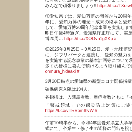
にお祝いと激励の挨拶を申し上げました。
みんなで頑張りましょう‼️
https://t.co/TXotw
①愛知県では、愛知万博の開催から20周年の
年に、愛知万博の理念・成果の継承と愛知
して、愛知万博20周年記念事業を実施しま
昨日午後4時過ぎ、愛知県庁正庁にて、実
博20周…
https://t.co/XODvn1gXKp
#
②2025年3月25日～9月25日、愛・地球
に、ジブリパークと連携し、愛知の魅力を
を実施する記念事業の基本計画等について
多くの皆様に喜んで頂けるよう取り組んで
ohmura_hideaki
#
3月20日時点の愛知県の新型コロナ関係指
確保病床入院は194人。
各指標は、入院患者数、重症者数ともに「
「警戒領域」での感染防止対策にご協
https://t.co/vTRVpmIhvW
#
午前10時半から、令和4年度愛知県立大学
式にて、卒業生・修了生の皆様の門出を祝