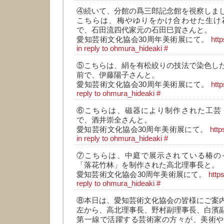
④続いて、分館の爲三郎記念館を視察しま
こちらは、梅やゆりをかけ合わせた生け
で、石田流四代家元の石田巳賀さんと。
愛知芸術文化協会30周年美術展にて。
htt
in reply to ohmura_hideaki
#
⑤こちらは、絹を有松絞りの技法で染色した工
前で、伊藤陽子さんと。
愛知芸術文化協会30周年美術展にて。
htt
reply to ohmura_hideaki
#
⑥こちらは、磁器により制作された工芸
で、酒井崇全さんと。
愛知芸術文化協会30周年美術展にて。
htt
in reply to ohmura_hideaki
#
⑦こちらは、中庭で展示されている椿の
「落花竹林」を制作された高北理事長と。
愛知芸術文化協会30周年美術展にて。
http
reply to ohmura_hideaki
#
⑧本日は、愛知芸術文化協会の皆様にご案
左から、高北理事長、野村副理事長、白濱
第一線で活躍する芸術家の方々が、美術や