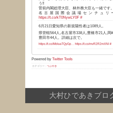
う‼️
菅前内閣総理大臣、林外務大臣も一緒です
名古屋国際会議場センチュリ
https://t.co/kT0NywLY0F
#
6月21日愛知県の新規陽性者は1089人。
県管轄564人,名古屋市338人,豊橋市21人,岡
豊田市44人。詳細は次で。
https://t.co/MbIuaTQyGp…
https://t.co/mvR2R2mXNI
#
Powered by
Twitter Tools
カテゴリー :
つぶやき
大村ひであきブログ Copy