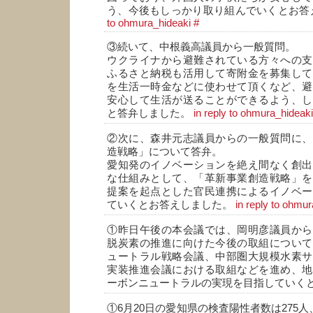
う、今後もしっかり取り組んでいくとお答
to ohmura_hideaki
#
③続いて、中根義高議員から一般質問。
ウクライナから避難されている方々への支
ふるさと納税も活用して寄附金を募集して
を生活一時金などに使わせて頂くなど、避
安心して生活が送ることができるよう、し
と答弁しました。
in reply to ohmura_hideaki
②次に、森井元志議員からの一般質問に、
造戦略」について答弁。
愛知発のイノベーションを絶え間なく創出
な仕組みとして、「革新事業創造戦略」を
提案を起点とした官民連携によるイノベー
ていくとお答えしました。
in reply to ohmu
①昨日午後の本会議では、岡明彦議員から
脱炭素の推進に向けた今後の取組について
ュートラル戦略会議、中部圏大規模水素サ
実装推進会議における取組などを進め、地
ーボンニュートラルの実現を目指していく
①6月20日の愛知県の検査陽性者数は275人