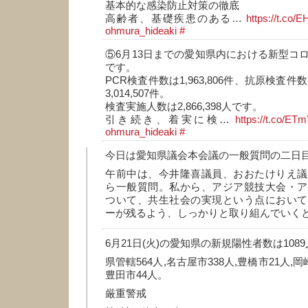
基本的な感染防止対策の徹底
高齢者、基礎疾患のある…
https://t.co/
ohmura_hideaki
#
⑤6月13日までの愛知県内における新型コ
です。
PCR検査件数は1,963,806件、抗原検査件数は
3,014,507件。
検査実施人数は2,866,398人です。
引き続き、着実に検…
https://t.co/E
ohmura_hideaki
#
今日は愛知県議会本会議の一般質問の二日
午前中は、今井隆喜議員、おおたけりえ議
ら一般質問。私から、アジア競技大会・ア
ついて、共生社会の実現という点において
ーが残るよう、しっかりと取り組んでいく
6月21日(火)の愛知県の新規陽性者数は108
県管轄564人,名古屋市338人,豊橋市21人,岡
豊田市44人。
厳重警戒