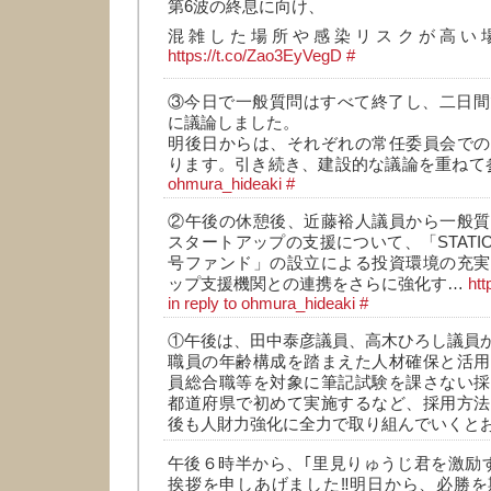
第6波の終息に向け、
混雑した場所や感染リスクが高い
https://t.co/Zao3EyVegD
#
③今日で一般質問はすべて終了し、二日間
に議論しました。
明後日からは、それぞれの常任委員会での
ります。引き続き、建設的な議論を重ねて
ohmura_hideaki
#
②午後の休憩後、近藤裕人議員から一般質
スタートアップの支援について、「STATION Ai C
号ファンド」の設立による投資環境の充実
ップ支援機関との連携をさらに強化す…
htt
in reply to ohmura_hideaki
#
①午後は、田中泰彦議員、高木ひろし議員
職員の年齢構成を踏まえた人材確保と活用
員総合職等を対象に筆記試験を課さない採
都道府県で初めて実施するなど、採用方法
後も人財力強化に全力で取り組んでいくと
午後６時半から、｢里見りゅうじ君を激励
挨拶を申しあげました‼️明日から、必勝