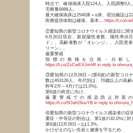
時点で、確保病床入院124人。入院調整0人
宅療養6888人。
最大確保病床は2540床＋α床、宿泊施設は22
医療提供体制は確保。基本…
https://t.co/c
②愛知県の新型コロナウイルス感染症に関
6月20日現在、新規陽性者数、陽性率(6月
ド」、高齢者数が「オレンジ」、入院患者
リーン」。
厳重警戒
指標の推移を注視・分析し
https://t.co/ZsCwEXJmhR
in reply to ohmura
③愛知県の12月28日～(第6波)の新型コ
数は453126人。年代別は、70歳以上の高齢の
昨年2月～4月)では21.0%)。
第6波の終息に向け、
厳重警戒での感染防止対策
https://t.co/5Oah28uvYB
in reply to ohmura_
④愛知県の新型コロナウイルス感染者の症
重症・中等症の割合は、第1波の32.0%に対
第6波(12月28日～)は1.3%。
かけがえのない生命と健康を守るため、