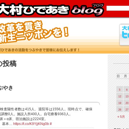
7 の投稿
日
月
つぶやき
5
6
12
13
19
20
検査陽性者数は415人、退院等は1556人。現時点で、確保
26
27
院調整0人。施設入所400人。自宅療養9363人。
« 5月
0床＋α床、宿泊施設は2224室。
。基本…
https://t.co/K9YjjKNg0b
#