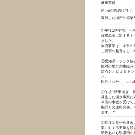
厳重警戒
第6波の終息に向け
混雑した場所や感染
①午後1時半前、一
価格高騰に対するト
ました。
物流事業は、本県の
ご要望の趣旨をしっ
②愛知県トラック協
症対応地方創生臨時
対応分』によるトラ
た。
同行された…
https:
①午後1時半過ぎ、
発生した漏水事案に
今回の事故を受けて
機関との連絡調整、
ます。
#
②長江団長始め新政
案に対する要望を頂
新政あいち県議団の