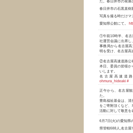
た。春日井市の発展
春日井市の石黒直樹
写真を撮る時だけマ
愛知県公館にて。
ht
①午前10時半、名
社運営会議に出席し
事務局から名古屋高
明を受け、名古屋高
②名古屋高速道路公
本日、委員の皆様か
いします。
名古屋高速道
ohmura_hideaki
#
正午から、名古屋観
た。
豊島福祉基金は、清
をご寄附頂くなど、
活動に対して敬意を
6月7日(火)の愛知県
県管轄688人,名古屋