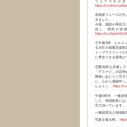
フェーズを引き
https://t.co/HoUzeK
④病床フェーズの引
きました。
今後、感染が再拡大
請し、県民の皆
https://t.co/5pi4HDV
①午後4時、ヒルト
るJOCの就職支援
トップアスリートの
に専念できる環境が
②愛知県も共催して
「アスナビ」の説明
開催にあたりご尽力
に、心から感謝申し
ヒルトン…
https://t
午後4時半、一般財
した。地域創造には
尽力頂いています。
一般財団法人地域創
写真を撮る時…
http