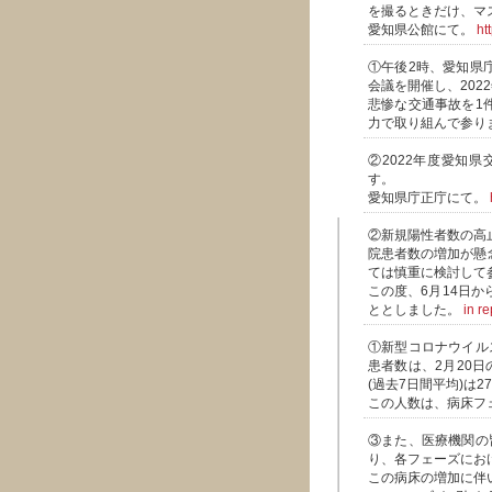
を撮るときだけ、マ
愛知県公館にて。
ht
①午後2時、愛知県
会議を開催し、20
悲惨な交通事故を1
力で取り組んで参り
②2022年度愛知
す。
愛知県庁正庁にて。
②新規陽性者数の高
院患者数の増加が懸
ては慎重に検討して
この度、6月14日
ととしました。
in r
①新型コロナウイル
患者数は、2月20日
(過去7日間平均)は
この人数は、病床フ
③また、医療機関の
り、各フェーズにお
この病床の増加に伴