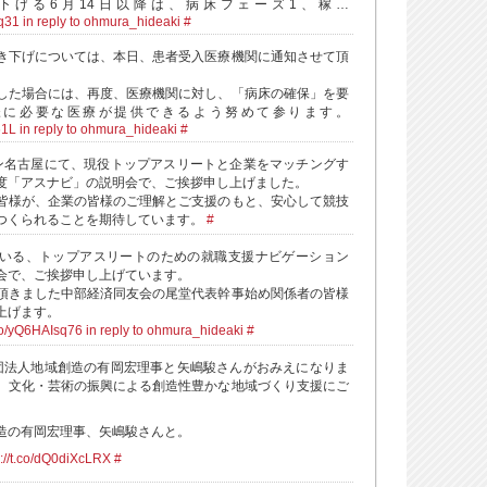
下げる6月14日以降は、病床フェーズ1、稼…
pq31
in reply to ohmura_hideaki
#
き下げについては、本日、患者受入医療機関に通知させて頂
した場合には、再度、医療機関に対し、「病床の確保」を要
様に必要な医療が提供できるよう努めて参ります。
61L
in reply to ohmura_hideaki
#
ン名古屋にて、現役トップアスリートと企業をマッチングす
制度「アスナビ」の説明会で、ご挨拶申し上げました。
皆様が、企業の皆様のご理解とご支援のもと、安心して競技
つくられることを期待しています。
#
いる、トップアスリートのための就職支援ナビゲーション
会で、ご挨拶申し上げています。
頂きました中部経済同友会の尾堂代表幹事始め関係者の皆様
上げます。
.co/yQ6HAIsq76
in reply to ohmura_hideaki
#
団法人地域創造の有岡宏理事と矢嶋駿さんがおみえになりま
、文化・芸術の振興による創造性豊かな地域づくり支援にご
造の有岡宏理事、矢嶋駿さんと。
s://t.co/dQ0diXcLRX
#