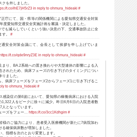
スクを外しました。
tps://t.co/ihE7jH5rZ3
in reply to ohmura_hideaki
#
庁正庁にて、国・県等の関係機関による愛知県交通安全対策
22年度愛知県交通安全実施計画を審議・決定しました。
件でも減らしていくという強い決意の下、交通事故防止に全
ます。
#
県交通安全対策会議にて、会長として挨拶を申し上げていま
https://t.co/qde9nryZ3E
in reply to ohmura_hideaki
#
止まり、BA.2系統への置き換わりや大型連休の影響による入
念されたため、病床フェーズの引き下げのタイミングについ
参りました。
から、病床フェーズをフェーズ2からフェーズ1に引き下げるこ
eply to ohmura_hideaki
#
ス感染症の第6波において、愛知県の稼働病床における入院
の1,322人をピークに徐々に減少。昨日6月6日の入院患者数
277人となっています。
ェーズをフェー…
https://t.co/3cc1Kdhgim
#
皆様のご協力により、患者受入医療機関が新たに7病院加わ
ける確保病床数が増加しました。
い、指標を次のとおり変更します。