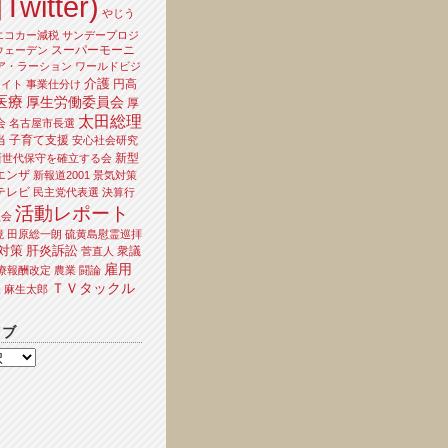
Twitter)
やじう
エコカー減税
サンデープロジ
スーパーモーニ
ウェーデン
ア・ラーション
ワールドビジ
介護
円高
ライト
事業仕分け
医療
厚生労働委員会
厚
太田総理
会
名古屋市長選
当
子育て支援
安心社会研究
新型
新世代保守を確立する会
エンザ
新報道2001
景気対策
テレビ
民主党代表選
決算行
活動レポート
員会
境
田原総一朗
硫黄島慰霊巡拝
対策
肝炎訴訟
衆議
菅直人
雇用
療報酬改定
農業
闘論
ＴＶタックル
夫
麻生太郎
イブ