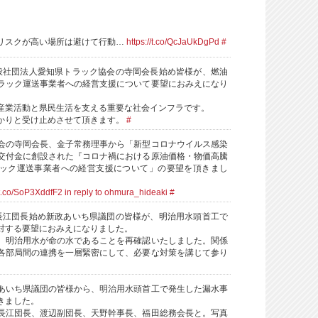
、
リスクが高い場所は避けて行動…
https://t.co/QcJaUkDgPd
#
般社団法人愛知県トラック協会の寺岡会長始め皆様が、燃油
ラック運送事業者への経営支援について要望におみえになり
産業活動と県民生活を支える重要な社会インフラです。
かりと受け止めさせて頂きます。
#
会の寺岡会長、金子常務理事から「新型コロナウイルス感染
交付金に創設された『コロナ禍における原油価格・物価高騰
ック運送事業者への経営支援について」の要望を頂きまし
//t.co/SoP3XddfF2
in reply to ohmura_hideaki
#
長江団長始め新政あいち県議団の皆様が、明治用水頭首工で
対する要望におみえになりました。
、明治用水が命の水であることを再確認いたしました。関係
各部局間の連携を一層緊密にして、必要な対策を講じて参り
あいち県議団の皆様から、明治用水頭首工で発生した漏水事
きました。
長江団長、渡辺副団長、天野幹事長、福田総務会長と。写真