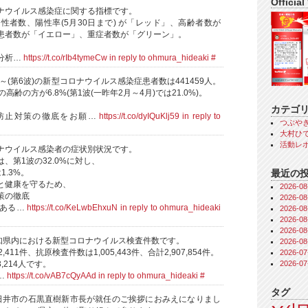
Official
ナウイルス感染症に関する指標です。
性者数、陽性率(5月30日まで) が「レッド」、高齢者数が
患者数が「イエロー」、重症者数が「グリーン」。
分析…
https://t.co/rIb4tymeCw
in reply to ohmura_hideaki
#
日～(第6波)の新型コロナウイルス感染症患者数は441459人。
高齢の方が6.8%(第1波(一昨年2月～4月)では21.0%)。
、
カテゴ
防止対策の徹底をお願…
https://t.co/dyIQuKlj59
in reply to
つぶや
大村ひで
活動レ
ナウイルス感染者の症状別状況です。
、第1波の32.0%に対し、
最近の
1.3%。
と健康を守るため、
2026-
策の徹底
2026-
のある…
https://t.co/KeLwbEhxuN
in reply to ohmura_hideaki
2026-
2026-
2026-
愛知県内における新型コロナウイルス検査件数です。
2026-
,411件、抗原検査件数は1,005,443件、合計2,907,854件。
2026-
2026-
,214人です。
…
https://t.co/vAB7cQyAAd
in reply to ohmura_hideaki
#
タグ
日井市の石黒直樹新市長が就任のご挨拶におみえになりまし