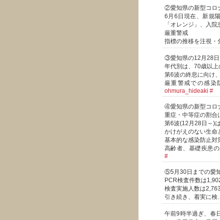
②愛知県の新型コロ
6月6日現在、新規陽
「オレンジ」、入院
厳重警戒
指標の推移を注視・
③愛知県の12月28
年代別は、70歳以上の
第6波の終息に向け
厳重警戒での感染
ohmura_hideaki
#
④愛知県の新型コロ
重症・中等症の割合は
第6波(12月28日～)は
かけがえのない生命
基本的な感染防止対
高齢者、基礎疾患
#
⑤5月30日までの
PCR検査件数は1,902
検査実施人数は2,763
引き続き、着実に検
午前9時半過ぎ、春