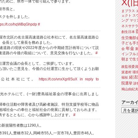
X(旧
のために、県市一体で取り組んで参ります。
新市長と。
まプラス
ェクト
ス
スクを外しました。
ング
マリ
tps://t.co/hqWBqGhpdp
#
ネスサテ
創生日本
古屋市北区の名古屋高速道路公社本社にて、名古屋高速道路公
生労働部
、会長として座長を務めました。
子ども手
速道路の現状や2022年度からの中期経営計画等について説
年金
会
速道路の今後の取組について、意見交換を行ないました。
#
インフル
朝まで生
社運営会議の会長として、ご挨拶しています。
政監視委
ら頂いたご意見を、今後の公社運営に生かして頂くようお願
派遣村
環
経済
福祉
路公社本社にて。
https://t.co/vnxXgr8SuX
in reply to
院選挙
診
鳩山由紀
光ホテルにて、(一財)豊島福祉基金の理事会に出席しまし
アーカ
掃奉仕活動や障害者及び高齢者施設、特別支援学校等に物品
地域社会への奉仕と福祉社会の発展に貢献しておられます。
表するとともに、心から感謝申し上げます。
#
の新規陽性者数は1290人。
市391人,豊橋市32人,岡崎市55人,一宮市78人,豊田市46人。