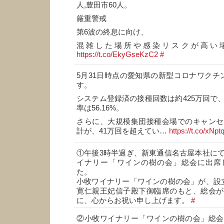
人,豊田市60人。
厳重警戒
第6波の終息に向け、
混雑した場所や感染リスクが高い
https://t.co/EkyGseKzC2
#
5月31日時点の愛知県の新型コロナワクチ
す。
システム登録済の接種回数は約425万回で
率は56.16%。
さらに、大規模集団接種会場でのキャンセ
計が、41万回を超えてい…
https://t.co/xNp
①午後3時半過ぎ、新東通信名古屋本社に
イナリー「ワインの樹の会」総会に出席
た。
小牧ワイナリー「ワインの樹の会」が、設
寛仁親王妃信子殿下御臨席のもと、総会が
に、心からお祝い申し上げます。
#
②小牧ワイナリー「ワインの樹の会」総会