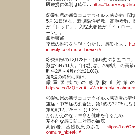
医療提供体制は確保…
https://t.co/REvgDlV
②愛知県の新型コロナウイルス感染症に関
5月31日現在、新規陽性者数、高齢者数、陽
が「レッド」、入院患者数が「イエロー」
ーン」。
厳重警戒
指標の推移を注視・分析し、感染拡大…
ht
in reply to ohmura_hideaki
#
③愛知県の12月28日～(第6波)の新型コ
数は434741人。年代別は、70歳以上の高齢の
昨年2月～4月)では21.0%)。
第6波の終息に向け、
厳重警戒での感染防止対策
https://t.co/MQHvuAUvWb
in reply to ohmur
④愛知県の新型コロナウイルス感染者の症
重症・中等症の割合は、第1波の32.0%に対
第6波(12月28日～)は1.3%。
かけがえのない生命と健康を守るため、
基本的な感染防止対策の徹底
高齢者、基礎疾患のある…
https://t.co/
ohmura_hideaki
#