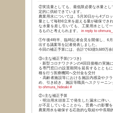
②実流量としても、最低限必要な水量とし
定的に供給できています。
農業用水については、5月30日から4ブロ
量として毎秒8立米を超える量が確保でき
な水量を差し引いても、工業用水として一
るものと考えられます。
in reply to ohmura_
①午後4時半、臨時記者会見を開催し、6
出する議案等を記者発表しました。
今回の補正予算には、合計で63億9,689
③○主な補正予算(つづき)
・新型コロナワクチンの4回目接種の実施
る専門窓口の設置期間を延長するとともに
種を行う医療機関へ交付金を交付
・高齢者施設等における施設内感染やクラ
め、引き続き、施設等職員へスクリーニン
to ohmura_hideaki
#
②○主な補正予算
・明治用水頭首工で発生した漏水に伴い、
が不足していることから、営農への影響を
農業用水を確保する応急的な取組や中長期