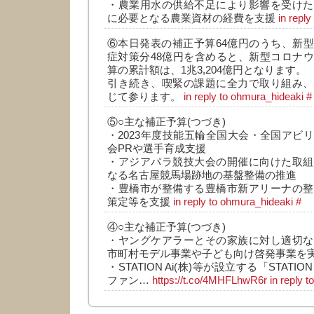
・農業用水の供給不足により影響を受けた
に必要となる農業資材の経費を支援
in repl
⑥本日発表の補正予算64億円のうち、新
症対策分48億円を含めると、新型コロナ
算の累計額は、1兆3,204億円となります。
引き続き、喫緊の課題に全力で取り組み、
じて参ります。
in reply to ohmura_hideaki
#
⑤○主な補正予算(つづき)
・2023年度技能五輪全国大会・全国アビ
会PRや選手育成支援
・アジアパラ競技大会の開催に向けた取組
なる名古屋競馬場跡地の基盤整備の推進
・豊橋市が整備する豊橋市新アリーナの整
策定等を支援
in reply to ohmura_hideaki
#
④○主な補正予算(つづき)
・ヤングケアラーとその家族に対し適切な
市町村モデル事業や子ども向け啓発事業を
・STATION Ai(株)等が設立する「STATION Ai 
ファン…
https://t.co/4MHFLhwR6r
in reply 