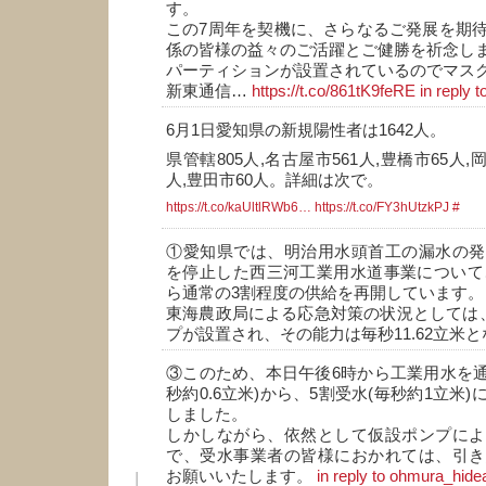
す。
この7周年を契機に、さらなるご発展を期
係の皆様の益々のご活躍とご健勝を祈念し
パーティションが設置されているのでマス
新東通信…
https://t.co/861tK9feRE
in reply 
6月1日愛知県の新規陽性者は1642人。
県管轄805人,名古屋市561人,豊橋市65人,岡
人,豊田市60人。詳細は次で。
https://t.co/kaUltlRWb6…
https://t.co/FY3hUtzkPJ
#
①愛知県では、明治用水頭首工の漏水の発
を停止した西三河工業用水道事業について、
ら通常の3割程度の供給を再開しています。
東海農政局による応急対策の状況としては、
プが設置され、その能力は毎秒11.62立米
③このため、本日午後6時から工業用水を通
秒約0.6立米)から、5割受水(毎秒約1立米
しました。
しかしながら、依然として仮設ポンプによ
で、受水事業者の皆様におかれては、引き
お願いいたします。
in reply to ohmura_hide