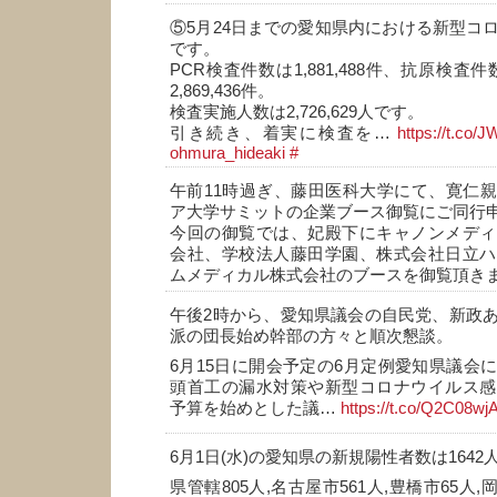
⑤5月24日までの愛知県内における新型コ
です。
PCR検査件数は1,881,488件、抗原検査件数
2,869,436件。
検査実施人数は2,726,629人です。
引き続き、着実に検査を…
https://t.co/
ohmura_hideaki
#
午前11時過ぎ、藤田医科大学にて、寛仁
ア大学サミットの企業ブース御覧にご同行
今回の御覧では、妃殿下にキャノンメディ
会社、学校法人藤田学園、株式会社日立ハ
ムメディカル株式会社のブースを御覧頂き
午後2時から、愛知県議会の自民党、新政
派の団長始め幹部の方々と順次懇談。
6月15日に開会予定の6月定例愛知県議会
頭首工の漏水対策や新型コロナウイルス感
予算を始めとした議…
https://t.co/Q2C08wj
6月1日(水)の愛知県の新規陽性者数は1642
県管轄805人,名古屋市561人,豊橋市65人,岡