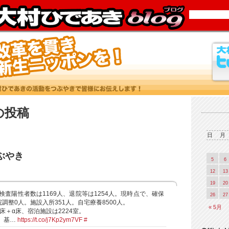
9 の投稿
日
月
つぶやき
5
6
12
13
19
20
検査陽性者数は1169人、退院等は1254人。現時点で、確保
26
27
院調整0人。施設入所351人。自宅療養8500人。
« 5月
0床＋α床、宿泊施設は2224室。
。基…
https://t.co/j7Kp2ym7VF
#