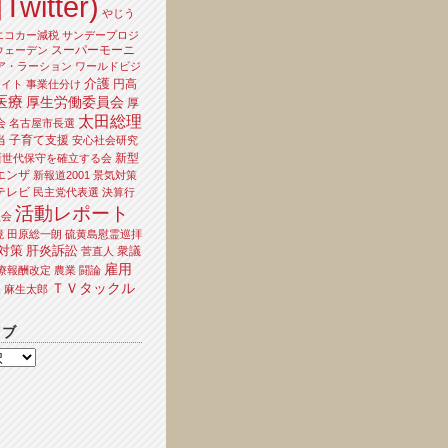
Twitter)
やじう
エコカー減税
サンデープロジ
スーパーモーニ
ウェーデン
ア・ラーション
ワールドビジ
介護
円高
ライト
事業仕分け
医療
厚生労働委員会
厚
太田総理
会
名古屋市長選
当
子育て支援
安心社会研究
新型
新世代保守を確立する会
エンザ
新報道2001
景気対策
テレビ
民主党代表選
決算行
活動レポート
員会
境
田原総一朗
硫黄島慰霊巡拝
対策
肝炎訴訟
衆議
菅直人
雇用
療報酬改定
農業
闘論
ＴＶタックル
夫
麻生太郎
イブ