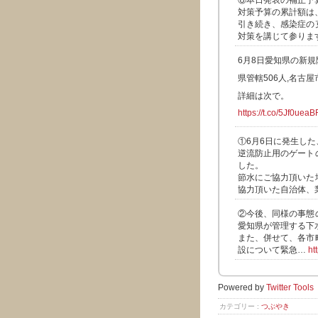
⑧本日発表の補正予
対策予算の累計額は、
引き続き、感染症の
対策を講じて参りま
6月8日愛知県の新規
県管轄506人,名古屋
詳細は次で。
https://t.co/5Jf0uea
①6月6日に発生し
逆流防止用のゲート
した。
節水にご協力頂いた
協力頂いた自治体、
②今後、同様の事態
愛知県が管理する下
また、併せて、各市
設について緊急…
ht
Powered by
Twitter Tools
カテゴリー :
つぶやき