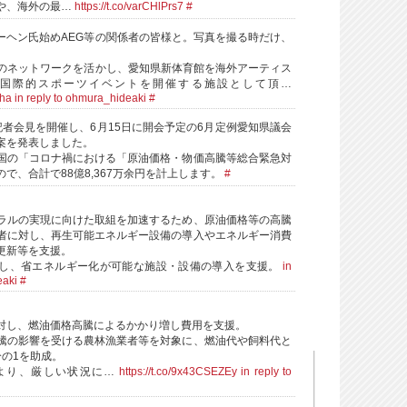
や、海外の最…
https://t.co/varCHlPrs7
#
ーヘン氏始めAEG等の関係者の皆様と。写真を撮る時だけ、
。
プのネットワークを活かし、愛知県新体育館を海外アーティス
国際的スポーツイベントを開催する施設として頂…
vha
in reply to ohmura_hideaki
#
記者会見を開催し、6月15日に開会予定の6月定例愛知県議会
案を発表しました。
国の「コロナ禍における「原油価格・物価高騰等総合緊急対
で、合計で88億8,367万余円を計上します。
#
ラルの実現に向けた取組を加速するため、原油価格等の高騰
者に対し、再生可能エネルギー設備の導入やエネルギー消費
更新等を支援。
し、省エネルギー化が可能な施設・設備の導入を支援。
in
eaki
#
対し、燃油価格高騰によるかかり増し費用を支援。
騰の影響を受ける農林漁業者等を対象に、燃油代や飼料代と
分の1を助成。
より、厳しい状況に…
https://t.co/9x43CSEZEy
in reply to