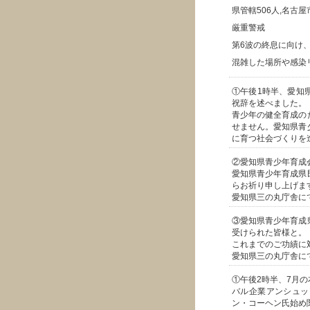
県管轄506人,名古屋
厳重警戒
第6波の終息に向け
混雑した場所や感染
①午後1時半、愛知
祝辞を述べました。
青少年の健全育成の
せません。愛知県青
に育つ社会づくりを
②愛知県青少年育成
愛知県青少年育成県
らお祈り申し上げま
愛知県三の丸庁舎に
③愛知県青少年育成
受けられた皆様と。
これまでのご功績に
愛知県三の丸庁舎に
①午後2時半、7月
バル企業アンシュッ
ン・コーヘン氏始め