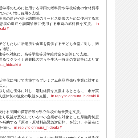
通学等のために使用する車両の燃料費や学校給食の食材費等
のかかり増し費用を支援。
用者の送迎や居宅訪問等のサービス提供のために使用する車
患者の送迎や訪問診療に使用する車両の燃料費を支援。
in
eaki
#
子どもたちに居場所や食事を提供する子ども食堂に対し、衛
を補助。
生等を対象に、高等学校等奨学給付金を加算して支給。
送るウクライナ避難民の方々を生活一時金の支給等により支
ura_hideaki
#
活性化に向けて実施するプレミアム商品券発行事業に対する
拡大。
取り組む団体に対し、活動経費を支援するとともに、市が実
支援体制の強化の取組を支援。
in reply to ohmura_hideaki
#
受ける民間の保育所等や県立学校の給食費を支援。
より収益が悪化している中小企業者を対象とした県融資制度
を補助する「原油・原材料高緊急対応枠」を設け、事業者に
を強化。
in reply to ohmura_hideaki
#