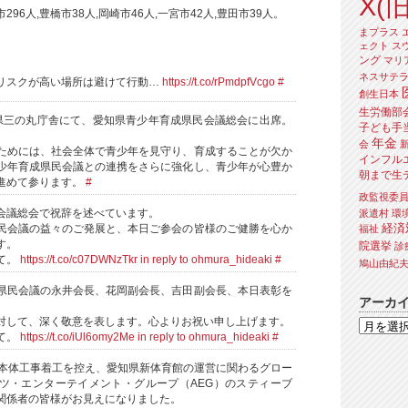
X(旧
市296人,豊橋市38人,岡崎市46人,一宮市42人,豊田市39人。
まプラス
ェクト
ス
、
ング
マリ
ネスサテ
リスクが高い場所は避けて行動…
https://t.co/rPmdpfVcgo
#
創生日本
生労働部
県三の丸庁舎にて、愛知県青少年育成県民会議総会に出席。
子ども手
年金
会
ためには、社会全体で青少年を見守り、育成することが欠か
インフル
少年育成県民会議との連携をさらに強化し、青少年が心豊か
朝まで生
進めて参ります。
#
政監視委
会議総会で祝辞を述べています。
派遣村
環
経済
民会議の益々のご発展と、本日ご参会の皆様のご健勝を心か
福祉
す。
院選挙
診
て。
https://t.co/c07DWNzTkr
in reply to ohmura_hideaki
#
鳩山由紀
県民会議の永井会長、花岡副会長、吉田副会長、本日表彰を
アーカ
対して、深く敬意を表します。心よりお祝い申し上げます。
て。
https://t.co/iUl6omy2Me
in reply to ohmura_hideaki
#
の本体工事着工を控え、愛知県新体育館の運営に関わるグロー
ツ・エンターテイメント・グループ（AEG）のスティーブ
関係者の皆様がお見えになりました。