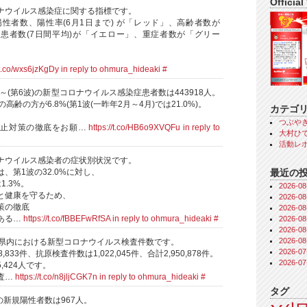
Official
ナウイルス感染症に関する指標です。
陽性者数、陽性率(6月1日まで) が「レッド」、高齢者数が
患者数(7日間平均)が「イエロー」、重症者数が「グリー
/t.co/wxs6jzKgDy
in reply to ohmura_hideaki
#
日～(第6波)の新型コロナウイルス感染症患者数は443918人。
高齢の方が6.8%(第1波(一昨年2月～4月)では21.0%)。
カテゴ
、
つぶや
防止対策の徹底をお願…
https://t.co/HB6o9XVQFu
in reply to
大村ひで
活動レ
ナウイルス感染者の症状別状況です。
最近の
、第1波の32.0%に対し、
1.3%。
2026-
と健康を守るため、
2026-
策の徹底
2026-
ある…
https://t.co/fBBEFwRfSA
in reply to ohmura_hideaki
#
2026-
2026-
2026-
知県内における新型コロナウイルス検査件数です。
2026-
,833件、抗原検査件数は1,022,045件、合計2,950,878件。
2026-
,424人です。
査…
https://t.co/n8jljCGK7n
in reply to ohmura_hideaki
#
タグ
県の新規陽性者数は967人。