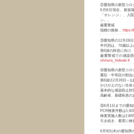
②愛知県の新型コロ
6月8日現在、新規
「オレンジ」、入院
ン」。
厳重警戒
指標の推移…
https:/
③愛知県の12月28
年代別は、70歳以上の
第6波の終息に向け
厳重警戒での感染
ohmura_hideaki
#
④愛知県の新型コロ
重症・中等症の割合は
第6波(12月28日～)は
かけがえのない生命
基本的な感染防止対
高齢者、基礎疾患の
⑤6月1日までの愛
PCR検査件数は1,928
検査実施人数は2,805
引き続き、着実に検
6月9日(木)の愛知