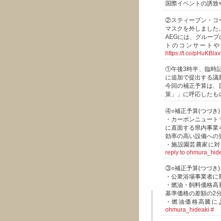
国際イベントの誘致
②スティーブン・コ
マスクを外しました
AEGには、グルー
トのコンサートや
https://t.co/pHuKBla
①午後3時半、臨時
に追加で提出する議
今回の補正予算は、
策」」に呼応したもの
④○補正予算(つづき)
・カーボンニュート
に直面する県内事業
効率の高い設備への
・施設園芸農家に対
reply to ohmura_hid
③○補正予算(つづき)
・公衆浴場事業者に
・燃油・飼料価格高
基準価格の差額の2
・燃油価格高騰に
ohmura_hideaki
#