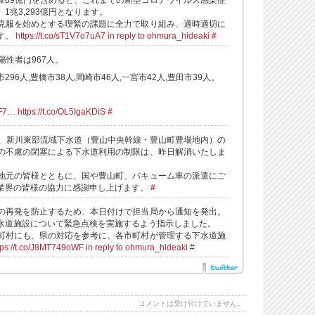
算89億円を含めると、これまでの新型コロナウイルス感染症
1兆3,293億円となります。
克服を始めとする喫緊の課題に全力で取り組み、適時適切に
す。
https://t.co/sT1V7o7uA7
in reply to ohmura_hideaki
#
陽性者は967人。
市296人,豊橋市38人,岡崎市46人,一宮市42人,豊田市39人。
BF7…
https://t.co/OL5IgaKDiS
#
た、新川東部流域下水道（豊山中央幹線・豊山町豊場地内）の
の不慮の閉塞による下水道利用の制限は、昨日解消いたしま
地元の皆様とともに、国や豊山町、バキューム車の派遣にご
業界の皆様の協力に感謝申し上げます。
#
の再発を防止するため、本日付けで担当局から通知を発出。
水道施設について緊急点検を実施するよう指示しました。
町村にも、県の対応を参考に、各市町村が管理する下水道施
tps://t.co/J8MT749oWF
in reply to ohmura_hideaki
#
コメントは受け付けていません。