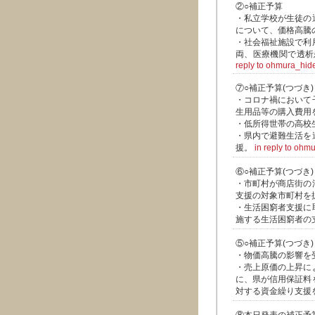
②○補正予算
・私立学校が生徒の
について、価格高騰
・社会福祉施設で利
両、医療機関で透析
reply to ohmura_hid
⑦○補正予算(つづき)
・コロナ禍において
生用品等の購入費用
・低所得世帯の高校
・県内で避難生活を
援。
in reply to ohm
⑥○補正予算(つづき)
・市町村が商店街の
支援の対象市町村を
・生活困窮者支援に
施する生活困窮者の
⑤○補正予算(つづき)
・物価高騰の影響を
・売上原価の上昇に
に、県が信用保証料
対する資金繰り支援