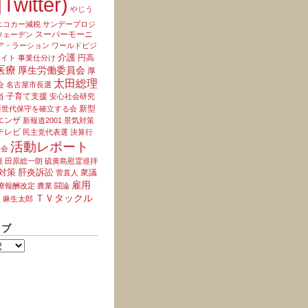
Twitter)
やじう
エコカー減税
サンデープロジ
スーパーモーニ
ウェーデン
ア・ラーション
ワールドビジ
介護
円高
ライト
事業仕分け
医療
厚生労働委員会
厚
太田総理
会
名古屋市長選
当
子育て支援
安心社会研究
新型
新世代保守を確立する会
エンザ
新報道2001
景気対策
テレビ
民主党代表選
決算行
活動レポート
員会
境
田原総一朗
硫黄島慰霊巡拝
対策
肝炎訴訟
衆議
菅直人
雇用
療報酬改定
農業
闘論
ＴＶタックル
夫
麻生太郎
イブ