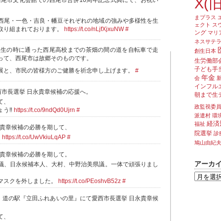
X(旧
、西尾市文化会館での西尾市合併10周年記念式典にて、お祝い
まプラス
西尾・一色・吉良・幡豆それぞれの地域の強みや多様性を生
ェクト
ス
取り組まれております。
https://t.co/nLjfXjxuNW
#
ング
マリ
ネスサテ
校生の時に通った西尾高校までの茶畑の間の道を自転車で走
創生日本
って、西尾市は故郷そのものです。
生労働部
子ども手
展と、市民の皆様方のご健勝を祈念申し上げます。
#
年金
会
インフル
愛西市長選挙 日永貴章候補の応援へ。
朝まで生
て、
政監視委
う‼️
https://t.co/9ndQd0Ujrn
#
派遣村
環
経済
福祉
日永貴章候補の必勝を期して、
院選挙
診
️
https://t.co/UwVkiuLqAP
#
鳩山由紀
日永貴章候補の必勝を期して。
アーカ
議、日永候補本人、大村、中野治美県議。一体で頑張りまし
マスクを外しました。
https://t.co/PEoshvB52z
#
から、道の駅『立田ふれあいの里』にて愛西市長選挙 日永貴章候
て、