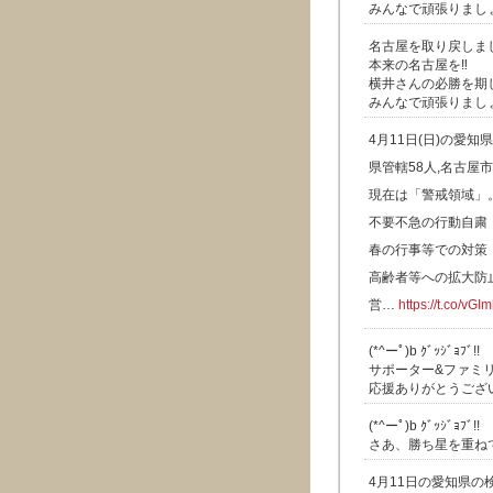
みんなで頑張りましょ
名古屋を取り戻しまし
本来の名古屋を‼️
横井さんの必勝を期
みんなで頑張りましょ
4月11日(日)の愛知
県管轄58人,名古屋市
現在は「警戒領域」
不要不急の行動自粛
春の行事等での対策
高齢者等への拡大防
営…
https://t.co/vG
(*^ーﾟ)b ｸﾞｯｼﾞｮﾌﾞ!!
サポーター&ファミ
応援ありがとうござい
(*^ーﾟ)b ｸﾞｯｼﾞｮﾌﾞ!!
さあ、勝ち星を重ねて
4月11日の愛知県の