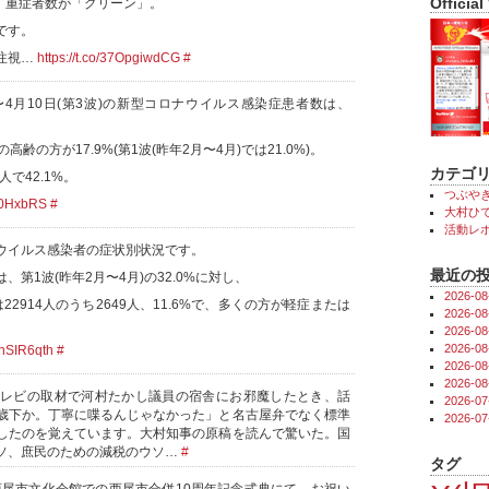
Official
)、重症者数が「グリーン」。
です。
注視…
https://t.co/37OpgiwdCG
#
〜4月10日(第3波)の新型コロナウイルス感染症患者数は、
高齢の方が17.9%(第1波(昨年2月〜4月)では21.0%)。
カテゴ
人で42.1%。
つぶや
lJ0HxbRS
#
大村ひで
活動レ
ウイルス感染者の症状別状況です。
最近の
、第1波(昨年2月〜4月)の32.0%に対し、
2026-
)は22914人のうち2649人、11.6%で、多くの方が軽症または
2026-
2026-
2026-
wknSIR6qth
#
2026-
2026-
 テレビの取材で河村たかし議員の宿舎にお邪魔したとき、話
2026-
歳下か。丁寧に喋るんじゃなかった」と名古屋弁でなく標準
2026-
したのを覚えています。大村知事の原稿を読んで驚いた。国
ソ、庶民のための減税のウソ…
#
タグ