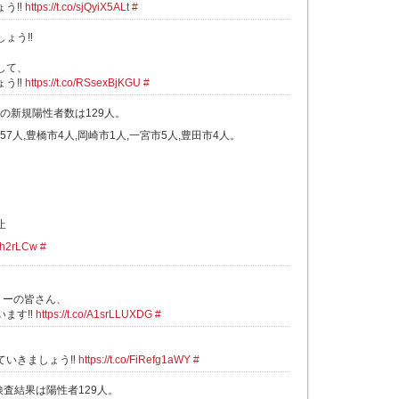
う‼️
https://t.co/sjQyiX5ALt
#
ょう‼️
して、
う‼️
https://t.co/RSsexBjKGU
#
県の新規陽性者数は129人。
57人,豊橋市4人,岡崎市1人,一宮市5人,豊田市4人。
。
止
Imh2rLCw
#
リーの皆さん、
ます‼️
https://t.co/A1srLLUXDG
#
いきましょう‼️
https://t.co/FiRefg1aWY
#
検査結果は陽性者129人。