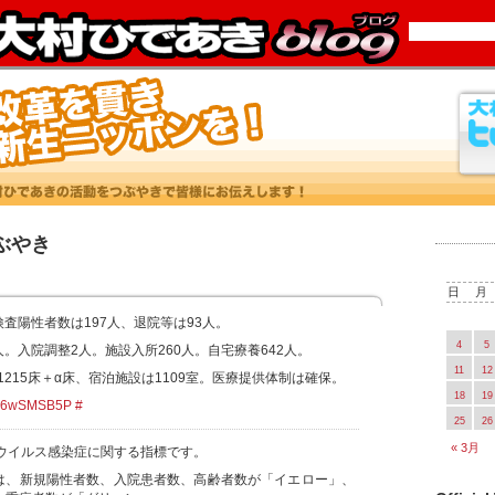
つぶやき
日
月
検査陽性者数は197人、退院等は93人。
4
5
人。入院調整2人。施設入所260人。自宅療養642人。
11
12
1215床＋α床、宿泊施設は1109室。医療提供体制は確保。
18
19
/YG6wSMSB5P
#
25
26
« 3月
ウイルス感染症に関する指標です。
値は、新規陽性者数、入院患者数、高齢者数が「イエロー」、