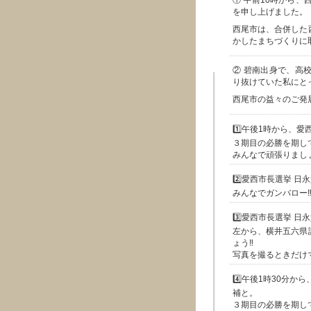
① 午前10時から
を申し上げました。
西尾市は、合併した
かしたまちづくりに
② 碧南出身で、高
り抜けていた私にと
西尾市の益々のご発
1️⃣午後1時から、
３期目の必勝を期し
みんなで頑張りましょ
2️⃣愛西市長選挙 
みんなでガンバロー‼
3️⃣愛西市長選挙 
左から、横井五六県
ょう‼️
写真を撮るときだけ
4️⃣午後1時30分
補と。
３期目の必勝を期し