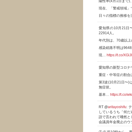
陽性率(4月1日まで
現在、「警戒領域」
日々の指標の推移を
愛知県の10月21日
22914人。
年代別は、70歳以上の
感染経路不明は9648
現…
https://t.co/XG
愛知県の新型コロナ
重症・中等症の割合は
第3波(10月21日〜
無症状。
基本…
https://t.co/
RT @
aritayoshifu
:
しているうち「何だ
語で言われて唖然と
会議員年金廃止のウ