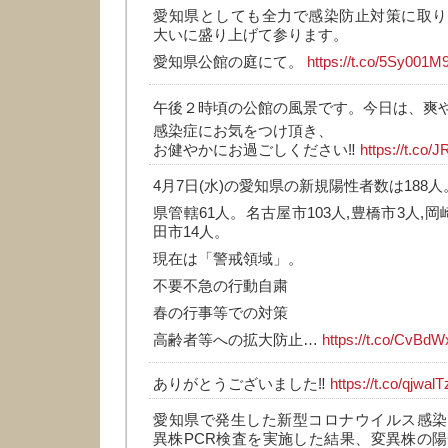
愛知県としても全力で感染防止対策に取り
大いに盛り上げて参ります。
愛知県公館の庭にて。
https://t.co/5Sy001M
午後２時頃の公館の風景です。今日は、爽や
感染症にお気をつけ頂き、
お健やかにお過ごしください‼️
https://t.co
4月7日(水)の愛知県の新規陽性者数は188人
県管轄61人。名古屋市103人,豊橋市3人,岡
田市14人。
現在は「警戒領域」。
不要不急の行動自粛
春の行事等での対策
高齢者等への拡大防止…
https://t.co/CvBd
ありがとうございました‼️
https://t.co/qjwa
愛知県で発生した新型コロナウイルス感染
異株PCR検査を実施した結果、変異株の陽