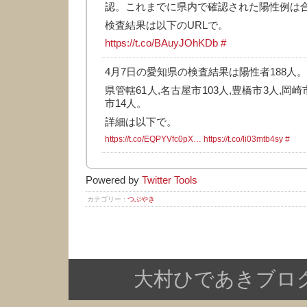
認。これまでに県内で確認された陽性例は合
検査結果は以下のURLで。
https://t.co/BAuyJOhKDb
#
4月7日の愛知県の検査結果は陽性者188人。
県管轄61人,名古屋市103人,豊橋市3人,岡崎
市14人。
詳細は以下で。
https://t.co/EQPYVfc0pX…
https://t.co/li03mtb4sy
#
Powered by
Twitter Tools
カテゴリー :
つぶやき
大村ひであきブログ Copy