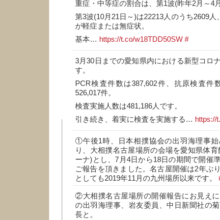
重症・中等症の割合は、第1波(昨年2月～4月)
第3波(10月21日～)は22213人のうち2609
が軽症または無症状。
基本…
https://t.co/w18TDD50SW
#
3月30日までの愛知県内における新型コロ
す。
PCR検査件数は387,602件、抗原検査件数
526,017件。
検査実施人数は481,186人です。
引き続き、着実に検査を実施する…
https:/
①午後1時、日本相撲協会の出羽海理事始
り、大相撲名古屋場所の会場を愛知県体育
ーナ)とし、7月4日から18日の期間で開催
ご報告を頂きました。名古屋開催は2年ぶ
としても2019年11月の九州場所以来です。
②大相撲名古屋場所の開催報告にお見えに
の出羽海理事、岩友委員、中日新聞社の菊
長と。