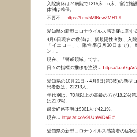
入院病床は74病院で1215床＋α床、宿泊施設
体制は確保。
不要不…
https://t.co/5MfBcwZMH1
#
愛知県の新型コロナウイルス感染症に関す
4月6日現在の数値は、新規陽性者数、入
「イエロー」、陽性率(3月30日まで)
ン」。
現在、「警戒領域」です。
日々の指標の推移を注視…
https://t.co/7g
愛知県の10月21日～4月6日(第3波)の新
患者数は、22213人。
年代別は、70歳以上の高齢の方が18.2%(第
は21.0%)。
感染経路不明は9361人で42.1%。
現在…
https://t.co/v9LUnWiDeE
#
愛知県の新型コロナウイルス感染者の症状