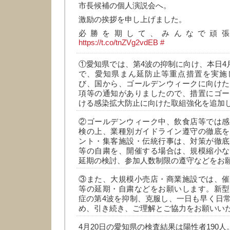
市長候補の個人演説会へ。
激励の挨拶を申し上げました。
必勝を期して、みんなで頑張
https://t.co/tnZVg2vdEB
#
①愛知県では、第4波の抑制に向け、本日4月
で、愛知県まん延防止等重点措置を実施
び、国から、ゴールデンウィークに向けた
項等の通知がありましたので、措置にゴー
ける感染拡大防止に向けた取組強化を追加
②ゴールデンウィーク中、飲食店等では感
検の上、業種別ガイドライン遵守の徹底を
ント・集客施設・伝統行事は、対策が徹底
等の自粛を、開催する場合は、規模縮小な
延期の検討、参加人数制限の遵守などをお
③また、大規模小売店・商業施設では、催
等の延期・自粛などをお願いします。新型
症の第4波を抑制、克服し、一日も早く日
め、引き続き、ご理解とご協力をお願いい
4月20日の愛知県の検査結果は陽性者190人