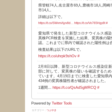
県管轄74人,名古屋市69人,豊橋市18人,岡崎
市14人。
詳細は以下で。
https://t.co/SWvmAjyv8d…
https://t.co/Vo765Hgy8t
#
愛知県で発生した新型コロナウイルス感染
異株PCR検査を実施した結果、変異株の陽性
認。これまでに県内で確認された陽性例は合
検査結果は以下のURLで。
https://t.co/uhrpk9shOv
#
2月8日以降、新型コロナウイルス感染症
部に対して、変異株の疑いを確認するため
ています。4月19日までに検査した愛知県内
434例の変異株陽性者が確認されました。
1週間…
https://t.co/QsAdSgMRCQ
#
Powered by
Twitter Tools
カテゴリー :
つぶやき