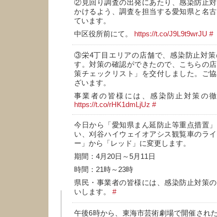
②見回り調査の出発にあたり、感染防止対
かけるよう、調査を担当する愛知県と名古
ています。
中区役所前にて。
https://t.co/J9L9t9wrJU
#
③栄4丁目エリアの店舗で、感染防止対策
す。対策の確認ができたので、こちらの店
策チェックリスト」を交付しました。ご協
ざいます。
事業者の皆様には、感染防止対策の
https://t.co/rHK1dmLjUz
#
今日から「愛知県まん延防止等重点措置」
い、刈谷ハイウェイオアシス観覧車のライ
ー」から「レッド」に変更します。
期間：4月20日～5月11日
時間：21時～23時
県民・事業者の皆様には、感染防止対策の
いします。
#
午後6時から、東海市芸術劇場で開催され