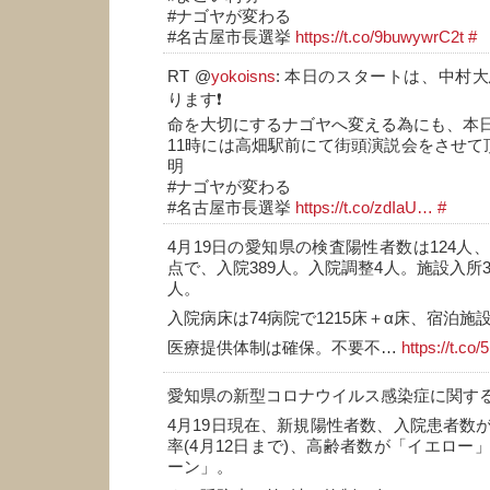
#ナゴヤが変わる
#名古屋市長選挙
https://t.co/9buwywrC2t
#
RT @
yokoisns
: 本日のスタートは、中村
ります❗️
命を大切にするナゴヤへ変える為にも、本日
11時には高畑駅前にて街頭演説会をさせて
明
#ナゴヤが変わる
#名古屋市長選挙
https://t.co/zdIaU…
#
4月19日の愛知県の検査陽性者数は124人
点で、入院389人。入院調整4人。施設入所33
人。
入院病床は74病院で1215床＋α床、宿泊施設
医療提供体制は確保。不要不…
https://t.c
愛知県の新型コロナウイルス感染症に関す
4月19日現在、新規陽性者数、入院患者数
率(4月12日まで)、高齢者数が「イエロー
ーン」。