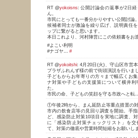
RT @
yokoisns
: 公開討論会の返事が2日
ん。
市民にとっても一番分かりやすい公開討論
候補者同士が激論を繰り広げ、説明責任を
ップに繋がると思います。
本日これより、河村陣営にこの依頼書をお
#よこい利明
#ナゴヤ…
#
RT @
yokoitshi
: 4月20日(火)、守山区市
プラザふれんず様の前で街頭演説を行いま
子どもからお年寄りの方々まで幅広くお集
ナ対策や子どもの支援策について横井利
た。
市民の命、子どもの笑顔を守る市政へと転
①午後2時から、まん延防止等重点措置の
市内の飲食店等の見回り調査を開始。手指
ど、感染防止対策10項目を実地に調査、
に「感染防止対策チェックリスト」を交
て、対策の徹底や営業時間短縮をお願いし