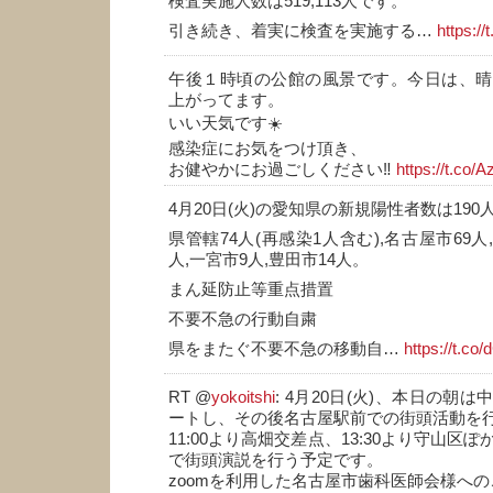
検査実施人数は519,113人です。
引き続き、着実に検査を実施する…
https:/
午後１時頃の公館の風景です。今日は、晴
上がってます。
いい天気です☀️
感染症にお気をつけ頂き、
お健やかにお過ごしください‼️
https://t.co
4月20日(火)の愛知県の新規陽性者数は190
県管轄74人(再感染1人含む),名古屋市69人
人,一宮市9人,豊田市14人。
まん延防止等重点措置
不要不急の行動自粛
県をまたぐ不要不急の移動自…
https://t.c
RT @
yokoitshi
: 4月20日(火)、本日の朝
ートし、その後名古屋駅前での街頭活動を
11:00より高畑交差点、13:30より守山区
で街頭演説を行う予定です。
zoomを利用した名古屋市歯科医師会様へ