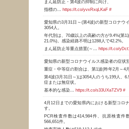
まん延防止・第4波の抑制に向け、
指標の…
https://t.co/yvxRxqLKaF
#
愛知県の3月31日～(第4波)の新型コロナ
3054人。
年代別は、70歳以上の高齢の方が9.4%(第1
21.0%)。感染経路不明は1288人で42.2%。
まん延防止等重点措置(～…
https://t.co/yDc
愛知県の新型コロナウイルス感染者の症状
重症・中等症の割合は、第1波(昨年2月～4月)
第4波(3月31日～)は3054人のうち199人、
症または無症状。
基本的な感染…
https://t.co/s33UXaTZV9
#
4月12日までの愛知県内における新型コロ
す。
PCR検査件数は414,984件、抗原検査件数
566,651件。