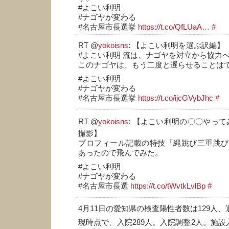
#よこい利明
#ナゴヤが変わる
#名古屋市長選挙
https://t.co/QfLUaA…
#
RT @
yokoisns
: 【よこい利明を選ぶ訳編】
#よこい利明 流は、ナゴヤを対立から協力へ‼
このナゴヤは、もう二度と遅らせることは
#よこい利明
#ナゴヤが変わる
#名古屋市長選挙
https://t.co/ijcGVybJhc
#
RT @
yokoisns
: 【よこい利明の〇〇やってみ
撮影】
プロフィール記載の特技「縄跳び三重跳び
あったので飛んでみた。
#よこい利明
#ナゴヤが変わる
#名古屋市長選
https://t.co/tWvtkLvlBp
#
4月11日の愛知県の検査陽性者数は129人、
現時点で、入院289人。入院調整2人。施設