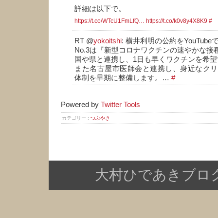
詳細は以下で。
https://t.co/WTcU1FmLfQ…
https://t.co/k0v8y4X8K9
#
RT @
yokoitshi
: 横井利明の公約をYouTu
No.3は『新型コロナワクチンの速やかな接
国や県と連携し、1日も早くワクチンを希
また名古屋市医師会と連携し、身近なクリ
体制を早期に整備します。…
#
Powered by
Twitter Tools
カテゴリー :
つぶやき
大村ひであきブログ Copy