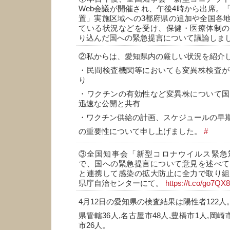
Web会議が開催され、午後4時から出席。
置」実施区域への3都府県の追加や全国各
ている状況などを受け、保健・医療体制の
り込んだ国への緊急提言について議論しま
②私からは、愛知県内の厳しい状況を紹介
・民間検査機関等においても変異株検査が
り
・ワクチンの有効性など変異株について国
迅速な公開と共有
・ワクチン供給の計画、スケジュールの早
の重要性について申し上げました。
#
③全国知事会「新型コロナウイルス緊急対
で、国への緊急提言について意見を述べて
と連携して感染の拡大防止に全力で取り組
県庁自治センターにて。
https://t.co/go7QX
4月12日の愛知県の検査結果は陽性者122人
県管轄36人,名古屋市48人,豊橋市1人,岡崎
市26人。