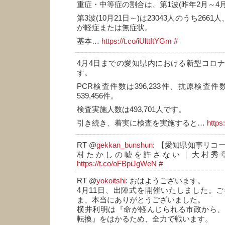
重症・中等症の割合は、第1波(昨年2月～4月)
第3波(10月21日～)は23043人のうち2661
が軽症または無症状。
基本…
https://t.co/iUlttItYGm
#
4月4日までの愛知県内における新型コロ
す。
PCR検査件数は396,233件、抗原検査件数
539,456件。
検査実施人数は493,701人です。
引き続き、着実に検査を実施すると…
https
RT @
gekkan_bunshun
: 【愛知県知事リコ
村たかしの嘘を許さない｜大村秀
https://t.co/oFBpiJgWeN
#
RT @
yokoitshi
: おはようございます。
4月11日、出陣式を開催いたしました。
ま、本当にありがとうございました。
横井利明は『命が軽んじられる市政から、
転換』をはかるため、全力で戦います。