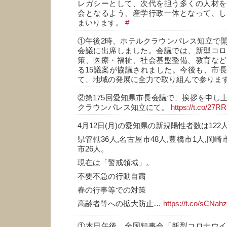
レガシーとして、次代を担う多くの人材を
会となるよう、産学行政一体となって、し
まいります。
#
①午後2時、ホテルクラウンパレス知立で
会議に出席しました。会議では、新型コロ
策、医療・福祉、社会基盤整備、教育など
る15議案が協議されました。今後も、市
て、地域の発展に全力で取り組んで参りま
②第175回愛知県市長会議で、挨拶を申し
クラウンパレス知立にて。
https://t.co/27R
4月12日(月)の愛知県の新規陽性者数は122
県管轄36人,名古屋市48人,豊橋市1人,岡崎
市26人。
現在は「警戒領域」。
不要不急の行動自粛
春の行事等での対策
高齢者等への拡大防止…
https://t.co/sCNa
①本日午後、全国知事会「新型コロナウイ