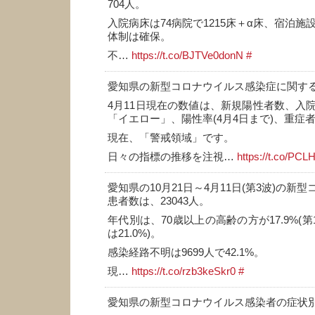
704人。
入院病床は74病院で1215床＋α床、宿泊施設
体制は確保。
不…
https://t.co/BJTVe0donN
#
愛知県の新型コロナウイルス感染症に関す
4月11日現在の数値は、新規陽性者数、入
「イエロー」、陽性率(4月4日まで)、重症
現在、「警戒領域」です。
日々の指標の推移を注視…
https://t.co/P
愛知県の10月21日～4月11日(第3波)の新
患者数は、23043人。
年代別は、70歳以上の高齢の方が17.9%(第
は21.0%)。
感染経路不明は9699人で42.1%。
現…
https://t.co/rzb3keSkr0
#
愛知県の新型コロナウイルス感染者の症状