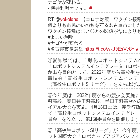
ナゴヤが変わる。
▪️ 横井利明オフィ…
#
RT @
yokoisns
: 【コロナ対策 ワクチン接
何よりも市民のいのちを守る名古屋市にし
ワクチン接種は〇と〇との関係がなにより
#よこい利明
#ナゴヤが変わる
#名古屋市長選挙
https://t.co/wkJ9EsVv8Y
#
①愛知県では、自動化ロボットシステム
「ロボットシステムインテグレータ（ロボット
創出を目的として、2022年度から高校生
競技会「高校生ロボットシステムインテ
（高校生ロボットSIリーグ）」を立ち上げ
②今年度は、2022年度からの競技会実施
科高校、春日井工科高校、半田工科高校の
イアル大会を実施。4月16日には、産学行
て「高校生ロボットシステムインテグレー
員会」を設立し、第1回委員会を開催しま
③「高校生ロボットSIリーグ」が、今年度
ット国際大会「ロボカップアジアパシフィッ