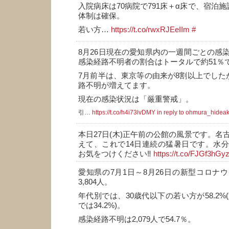
入院病床は70病院で791床＋α床で、宿泊施
体制は確保。
若い方…
https://t.co/rwxRJEeIIm
#
8月26日現在の愛知県内の一週間ごとの感
感染経路不明者の割合はトータルで約51％
7月前半は、東京等の由来が8割以上でした
路不明が増えてます。
現在の感染状況は「厳重警戒」。
引…
https://t.co/h4i73lvDMY
in reply to ohmura_hideak
本日27日(木)正午前の公館の風景です。名
えて、これで14日連続の猛暑日です。水
お気をつけください‼️
https://t.co/FJGf3hGy
愛知県の7月1日～8月26日の新型コロナ
3,804人。
年代別では、30歳代以下の若い方が58.2%
では34.2%)。
感染経路不明は2,079人で54.7％。