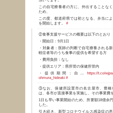
頂いてます。
この自宅療養者の方に、外出することなく
ため、
この度、都道府県では初となる、弁当によ
を開始します。
#
②食事支援サービスの概要は以下のとおり
・開始日：9月1日
・対象者：医師の判断で自宅療養される新
軽症者等のうち食事の提供を希望する方
・費用負担：なし
・提供エリア：県所管の保健所管内
・提供期間：自…
https://t.co/wj
ohmura_hideaki
#
③なお、保健所設置市の名古屋市、豊橋
は、各市が直接事業を実施し、その事業費
1日も早い事業開始のため、所要額18億余
した。
引き続き、新型コロナウイルス感染症の患