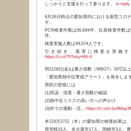
しっかりと支援を行って参ります。
in repl
8月26日時点の愛知県内における新型コロ
す。
PCR検査件数は56,694件、抗原検査件数は5,
件。
検査実施人数は49,574人です。
引き続き、着実に検査を実施す
https://t.co/7fYfvkyHMi
#
明日28日(金)は暑さ指数（WBGT）33℃
「愛知県熱中症警戒アラート」を発令しま
県民の皆様には
(1)気温・湿度・暑さ指数の確認
(2)熱中症リスクの高い方への声かけ
(3)外での運動・活…
https://t.co/m1w8fAqz
本日8月27日（木）の愛知県の検査結果は、
県管轄15人。名古屋市17人。岡崎市3人。