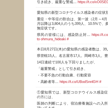
引き続き、厳重な警戒…
https://t.co/xO0S
愛知県の新型コロナウイルス感染者の症状
重症・中等症の割合は、第一波（2月～4月）
月以降は3,804人のうち399人、10.5%
無症状です。
県民の皆様には、感染防止対…
https://t.
to ohmura_hideaki
#
本日8月27日(木)の愛知県の感染者数は、39
県管轄15人。名古屋市17人。岡崎市3人。
14日連続で100人を下回りましたが、
「厳重警戒」として引き続き、
・不要不急の行動自粛、行動変容
・高齢者等…
https://t.co/UBodSnnlGH
#
①愛知県では、新型コロナウイルス感染症
の方には、
医師の判断により、宿泊療養施設への入所