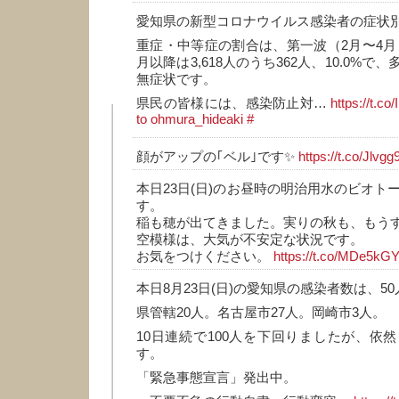
愛知県の新型コロナウイルス感染者の症状
重症・中等症の割合は、第一波（2月〜4月）
月以降は3,618人のうち362人、10.0%
無症状です。
県民の皆様には、感染防止対…
https://t.
to ohmura_hideaki
#
顔がアップの｢ベル｣です✨
https://t.co/Jlvg
本日23日(日)のお昼時の明治用水のビオト
す。
稲も穂が出てきました。実りの秋も、もう
空模様は、大気が不安定な状況です。
お気をつけください。
https://t.co/MDe5kG
本日8月23日(日)の愛知県の感染者数は、50
県管轄20人。名古屋市27人。岡崎市3人。
10日連続で100人を下回りましたが、依
す。
「緊急事態宣言」発出中。