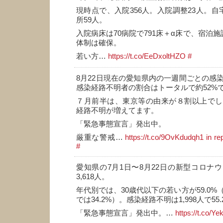
現時点で、入院356人。入院調整23人。自
所59人。
入院病床は70病院で791床＋α床で、宿泊施
体制は確保。
若い方…
https://t.co/EeDxoltHZO
#
8月22日現在の愛知県内の一週間ごとの感
感染経路不明者の割合はトータルで約52%
７月前半は、東京等の由来が８割以上でし
経路不明が増えてます。
「緊急事態宣言」発出中。
厳重な警戒…
https://t.co/9OvKdudqh1
in re
#
愛知県の7月1日〜8月22日の新型コロナ
3,618人。
年代別では、30歳代以下の若い方が59.0%
では34.2%）。感染経路不明は1,998人で55.
「緊急事態宣言」発出中。…
https://t.co/Ye