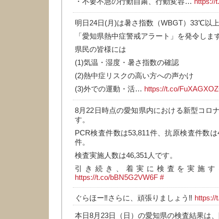
・不要不急の行動自粛、行動変容…
https:/
明日24日(月)は暑さ指数（WBGT）33℃
「愛知県熱中症警戒アラート」を発令しま
県民の皆様には
(1)気温・湿度・暑さ指数の確認
(2)熱中症リスクの高い方への声かけ
(3)外での運動・活…
https://t.co/FuXAGXO
8月22日時点の愛知県内における新型コロ
す。
PCR検査件数は53,811件、抗原検査件数は4,
件。
検査実施人数は46,351人です。
引き続き、着実に検査を実施す
https://t.co/bBN5G2VW6F
#
ぐらほー‼️さらに、頑張りましょう‼️
https:/
本日8月23日（日）の愛知県の検査結果は、