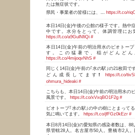
たは無症状です。
県民・事業者の皆様には、…
https://t.co/r
本日14日(金)午後の公館の様子です。熱中
中です。水分をとって、体調管理にお気
https://t.co/a9GulNfiQi
#
本日14日(金)午前の明治用水のビオトープ
す。この猛暑で、稲がどんどん
https://t.co/4mijoqvNhS
#
同じく14日(金)午前の｢水の駅｣の21枚田
どん成長してます❗
https://t.co/ti
ohmura_hideaki
#
こちらも、本日14日(金)午前の明治用水の
風景です。
https://t.co/xVxqBO1F2g
#
ビオトープ｢水の駅｣の中の樹にとまって
気に鳴いてます。
https://t.co/jfFGz0kEzr
#
本日8月14日(金)の愛知県の感染者数は、88
県管轄28人。名古屋市50人。豊橋市2人。