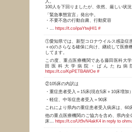
人。
100人を下回りましたが、依然、厳しい状況
「緊急事態宣言」発出中。
・不要不急の行動自粛、行動変容
・…
https://t.co/ipaYtwjHI1
#
①愛知県では、新型コロナウイルス感染症患者
＋α)のさらなる確保に向け、継続して医療
してます。
この度、重点医療機関である藤田医科大学
田医科大学病院・ばんたね病
https://t.co/KpPETBAWOe
#
②105床の内訳は
・重症患者受入＝15床(現在5床＋10床増加
・軽症、中等症患者受入＝90床
これにより県内の重症患者受入病床は、60床
他の重点医療機関のご協力を含め、県内全体
床…
https://t.co/Ut9vN4akK4
in reply to ohm