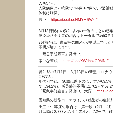
入所57人。
入院病床は70病院で766床＋α床で、宿泊施
体制は確保。
若い…
https://t.co/LseHMYHSWx
#
8月13日現在の愛知県内の一週間ごとの感
感染経路不明者の割合はトータルで約53％
7月前半は、東京等の由来が8割以上でした
不明が増えてます。
「緊急事態宣言」発出中。
厳重な警戒…
https://t.co/XWdhozG0MN
#
愛知県の7月1日～8月13日の新型コロナ
2,977人。
年代別では、30歳代以下の若い方が63.5%
では34.2%)。感染経路不明は1,702人で57.
「緊急事態宣言」発出中。大変…
https://
愛知県の新型コロナウイルス感染者の症状
重症・中等症の割合は、第一波（2月～4月）
月以降は2,977人のうち214人、7.2%で