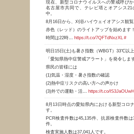
現在、新型コロナウイルスへの警戒呼びか
名古屋市共同で、テレビ塔とオアシス21
中。
8月16日から、刈谷ハイウェイオアシス観
赤色（レッド）のライトアップを始めます
時間は22時…
https://t.co/7QFTdNxzXL
#
明日15日(土)も暑さ指数（WBGT）33℃
「愛知県熱中症警戒アラート」を発令しま
県民の皆様には
(1)気温・湿度・暑さ指数の確認
(2)熱中症リスクの高い方への声かけ
(3)外での運動・活…
https://t.co/IS3JaOUw
8月13日時点の愛知県内における新型コロ
す。
PCR検査件数は45,135件、抗原検査件数は3,
件。
検査実施人数は37,041人です。