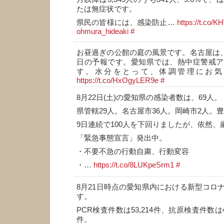
たは無症状です。
県民の皆様には、感染防止…
https://t.co/
ohmura_hideaki
#
お昼過ぎの公館の庭の風景です。名古屋は、今
日の予報です。愛知県では、熱中症警戒ア
す。水分をとって、体調管理にお気
https://t.co/HxOgyLER9e
#
8月22日(土)の愛知県の感染者数は、69人。
県管轄29人。名古屋市36人。岡崎市2人。
9日連続で100人を下回りましたが、依然、
「緊急事態宣言」発出中。
・不要不急の行動自粛、行動変容
・…
https://t.co/8LUKpeSrm1
#
8月21日時点の愛知県内における新型コロ
す。
PCR検査件数は53,214件、抗原検査件数は4,
件。