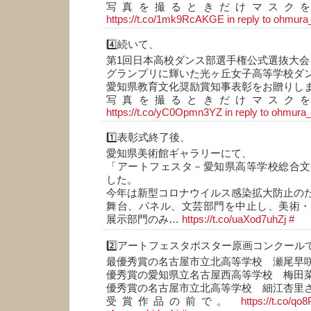
写真を撮るときだけマスク
https://t.co/1mk9RcAKGE
in reply to ohmura
4️⃣続いて、
第1回日本高校ダンス部選手権公式選抜大
グランプリに輝いた光ヶ丘女子高等学校ダ
愛知県教育文化奨励賞知事表彰をお贈りし
写真を撮るときだけマスク
https://t.co/yC0Opmn3YZ
in reply to ohmura
1️⃣表彰式終了後、
愛知県美術館ギャラリーにて、
「アートフェスタ－愛知県高等学校総合文
した。
今年は新型コロナウイルス感染拡大防止の
舞台、パネル、文芸部門を中止し、美術・
展示部門のみ…
https://t.co/uaXod7uhZj
#
2️⃣アートフェスタポスター原画コンクール
最優秀賞の名古屋市立北高等学校 瀬尾早
優秀賞の愛知県立名古屋西高等学校 梅田
優秀賞の名古屋市立北高等学校 細江杏
受賞作品の前で。
https://t.co/qo