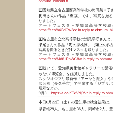
ohmura_hideaki
#
3️⃣愛知県立名古屋西高等学校の梅田菜々子
梅田さんの作品「至福」です。写真を撮る
りました。
アートフェスタ－愛知県高等学校総
https://t.co/b4l3dCw2ee
in reply to ohmura_h
4️⃣名古屋市立北高等学校の瀬尾早咲さんと
瀬尾さんの作品「海の探検隊」（頭上の作
写真を撮るときだけマスクを取りました。
アートフェスタ－愛知県高等学校総
https://t.co/Md81PhWC8w
in reply to ohmura
5️⃣続いて、愛知県美術館ギャラリーで開催
ゃない”博覧会」を鑑賞しました。
スタジオジブリ最新作「アーヤと魔女」や
念公園（長久手市）で開業する「ジブリパ
展示などが、
9月3…
https://t.co/KTqVdj0fvr
in reply to oh
本日8月22日（土）の愛知県の検査結果は、
県管轄29人。名古屋市36人。岡崎市2人。