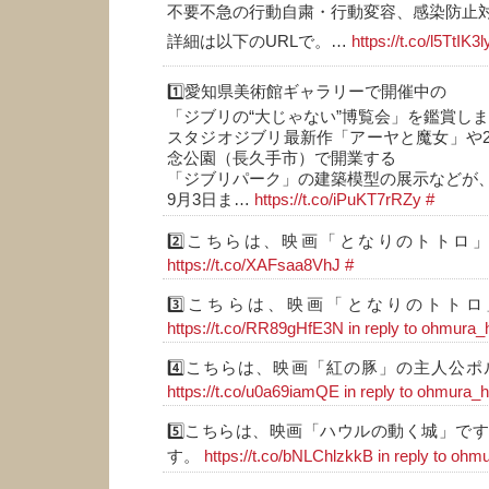
不要不急の行動自粛・行動変容、感染防止
詳細は以下のURLで。…
https://t.co/l5TtIK3l
1️⃣愛知県美術館ギャラリーで開催中の
「ジブリの“大じゃない”博覧会」を鑑賞し
スタジオジブリ最新作「アーヤと魔女」や
念公園（長久手市）で開業する
「ジブリパーク」の建築模型の展示などが
9月3日ま…
https://t.co/iPuKT7rRZy
#
2️⃣こちらは、映画「となりのトトロ
https://t.co/XAFsaa8VhJ
#
3️⃣こちらは、映画「となりのトト
https://t.co/RR89gHfE3N
in reply to ohmura_
4️⃣こちらは、映画「紅の豚」の主人公
https://t.co/u0a69iamQE
in reply to ohmura_h
5️⃣こちらは、映画「ハウルの動く城」で
す。
https://t.co/bNLChlzkkB
in reply to ohm