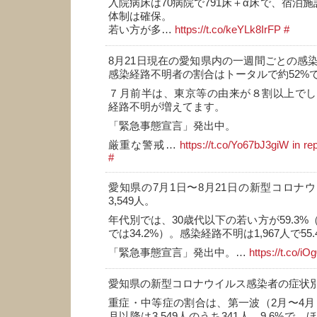
入院病床は70病院で791床＋α床で、宿泊施
体制は確保。
若い方が多…
https://t.co/keYLk8IrFP
#
8月21日現在の愛知県内の一週間ごとの感
感染経路不明者の割合はトータルで約52%
７月前半は、東京等の由来が８割以上でし
経路不明が増えてます。
「緊急事態宣言」発出中。
厳重な警戒…
https://t.co/Yo67bJ3giW
in re
#
愛知県の7月1日〜8月21日の新型コロナ
3,549人。
年代別では、30歳代以下の若い方が59.3%
では34.2%）。感染経路不明は1,967人で55.
「緊急事態宣言」発出中。…
https://t.co/i
愛知県の新型コロナウイルス感染者の症状
重症・中等症の割合は、第一波（2月〜4月）
月以降は3,549人のうち341人、9.6%で