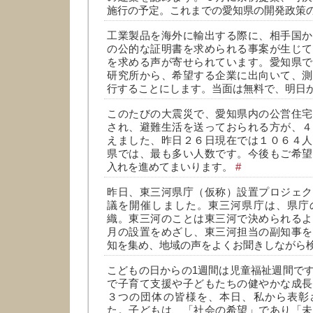
施行の予定。これまでの愛知県の開発政策
工業製品を海外に輸出する際に、相手国か
の公的な証明書を求められる事案が生じて
を求める声が寄せられています。愛知県で
研究所から、希望する企業に出向いて、測
行することにします。当面は無料で、明日
このたびの大震災で、愛知県内の公営住宅
され、避難生活を送っておられる方が、４
えました、昨日２６日現在では１０６４人
県では、最も多い人数です。今後もご希望
入れを進めてまいります。
#
昨日、東三河県庁（仮称）設置プロジェク
議を開催しました。東三河県庁は、県庁
織。東三河のことは東三河で決められるよ
月の設置をめざし、東三河担当の副知事を
知を集め、地域の声をよくお聞きしながら
こどもの日からの1週間は児童福祉週間で
で子育て支援や子どもたちの健やかな成長
３つの団体の皆様を、本日、私から表彰
た。子どもは、「社会の希望」であり「未