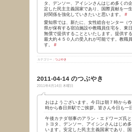
タ、デンソー、アイシンさんはじめ多くの
定した民主主義国家であり、国際貢献を一
好関係を強化していきたいと思います。
#
愛知県では、新たに、女性総合センター（
県が保有する宿泊施設や教職員住宅を、東
無償で提供することといたします。提供す
最大約４５０人の受入れが可能です。教職
す。
#
カテゴリー :
つぶやき
2011-04-14 のつぶやき
2011年4月14日 木曜日
おはようございます。今日は朝７時から春
時から春日井駅でご挨拶。皆さん今日も一日
午後カナダ領事のアラン・エドワーズ氏と
トヨタ、デンソー、アイシンさんはじめ多
います。安定した民主主義国家であり、国