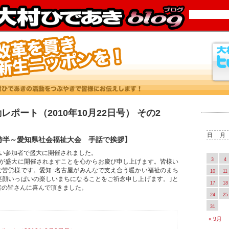
ポート（2010年10月22日号） その2
日
月
朝10時半～愛知県社会福祉大会 手話で挨拶】
近い参加者で盛大に開催されました。
3
4
会が盛大に開催されますことを心からお慶び申し上げます。皆様い
ご苦労様です。愛知･名古屋がみんなで支え合う暖かい福祉のまち
10
11
笑顔いっぱいの楽しいまちになることをご祈念申し上げます。｣と
17
18
者の皆さんに喜んで頂きました。
24
25
31
« 9月