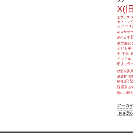
タグ
X(旧
まプラス
ェクト
ス
ング
マリ
ネスサテ
創生日本
生労働部
子ども手
年金
会
インフル
朝まで生
政監視委
派遣村
環
経済
福祉
院選挙
診
鳩山由紀
アーカ