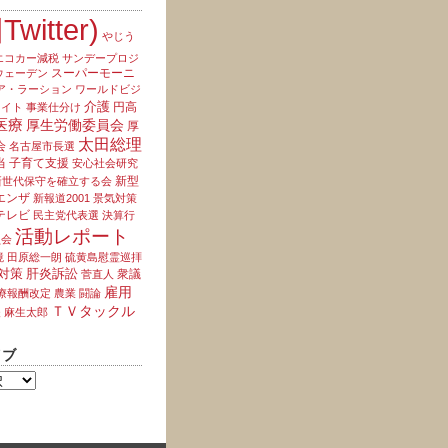
Twitter)
やじう
エコカー減税
サンデープロジ
スーパーモーニ
ウェーデン
ア・ラーション
ワールドビジ
介護
円高
ライト
事業仕分け
医療
厚生労働委員会
厚
太田総理
会
名古屋市長選
当
子育て支援
安心社会研究
新型
新世代保守を確立する会
エンザ
新報道2001
景気対策
テレビ
民主党代表選
決算行
活動レポート
員会
境
田原総一朗
硫黄島慰霊巡拝
対策
肝炎訴訟
衆議
菅直人
雇用
療報酬改定
農業
闘論
ＴＶタックル
夫
麻生太郎
イブ