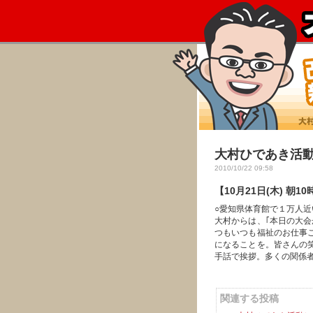
大村ひであき活動レ
2010/10/22 09:58
【10月21日(木) 
○愛知県体育館で１万人
大村からは、｢本日の大
つもいつも福祉のお仕事
になることを。皆さんの
手話で挨拶。多くの関係
関連する投稿