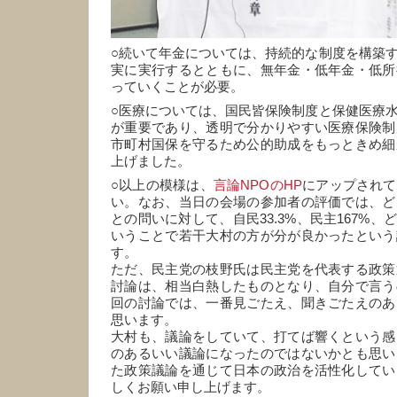
○続いて年金については、持続的な制度を構築
実に実行するとともに、無年金・低年金・低所
っていくことが必要。
○医療については、国民皆保険制度と保健医療
が重要であり、透明で分かりやすい医療保険制
市町村国保を守るため公的助成をもっときめ細
上げました。
○以上の模様は、
言論NPOのHP
にアップされて
い。なお、当日の会場の参加者の評価では、ど
との問いに対して、自民33.3%、民主167%、
いうことで若干大村の方が分が良かったという
す。
ただ、民主党の枝野氏は民主党を代表する政策
討論は、相当白熱したものとなり、自分で言う
回の討論では、一番見ごたえ、聞きごたえのあ
思います。
大村も、議論をしていて、打てば響くという感
のあるいい議論になったのではないかとも思い
た政策議論を通じて日本の政治を活性化してい
しくお願い申し上げます。