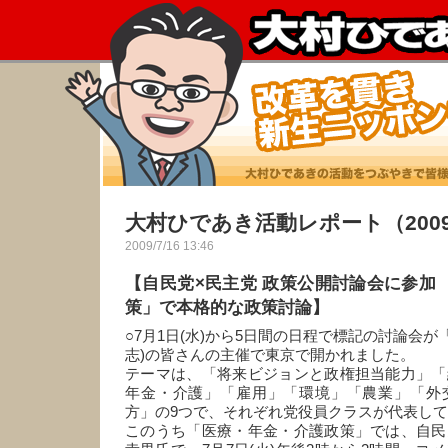
大村ひであき活動レポート（2009
2009/7/16 13:46
【自民党×民主党 政策公開討論会に参加
策」で本格的な政策討論】
○7月1日(水)から5日間の日程で標記の討論会が「
志)の皆さんの主催で東京で開かれました。
テーマは、「将来ビジョンと政権担当能力」「
年金・介護」「雇用」「環境」「農業」「外
方」の9つで、それぞれ党役員クラスが代表し
このうち「医療・年金・介護政策」では、自民