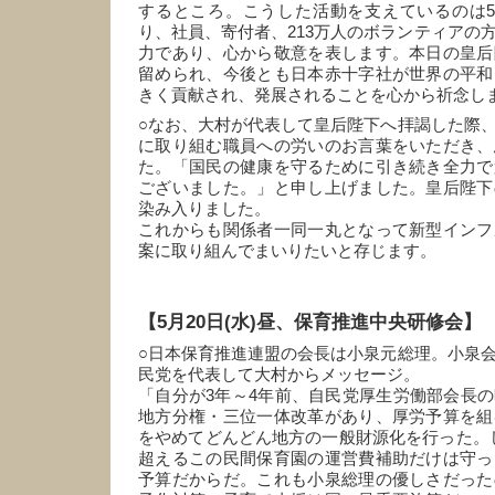
するところ。こうした活動を支えているのは5
り、社員、寄付者、213万人のボランティアの
力であり、心から敬意を表します。本日の皇后
留められ、今後とも日本赤十字社が世界の平和
きく貢献され、発展されることを心から祈念し
○なお、大村が代表して皇后陛下へ拝謁した際
に取り組む職員への労いのお言葉をいただき、
た。「国民の健康を守るために引き続き全力で
ございました。」と申し上げました。皇后陛下
染み入りました。
これからも関係者一同一丸となって新型インフ
案に取り組んでまいりたいと存じます。
【5月20日(水)昼、保育推進中央研修会】
○日本保育推進連盟の会長は小泉元総理。小泉
民党を代表して大村からメッセージ。
「自分が3年～4年前、自民党厚生労働部会長
地方分権・三位一体改革があり、厚労予算を組
をやめてどんどん地方の一般財源化を行った。しか
超えるこの民間保育園の運営費補助だけは守っ
予算だからだ。これも小泉総理の優しさだった