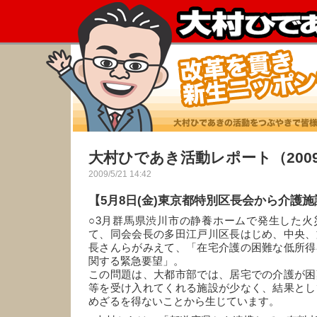
大村ひであき活動レポート（2009
2009/5/21 14:42
【5月8日(金)東京都特別区長会から介護
○3月群馬県渋川市の静養ホームで発生した火
て、同会会長の多田江戸川区長はじめ、中央、
長さんらがみえて、「在宅介護の困難な低所得
関する緊急要望」。
この問題は、大都市部では、居宅での介護が困
等を受け入れてくれる施設が少なく、結果とし
めざるを得ないことから生じています。