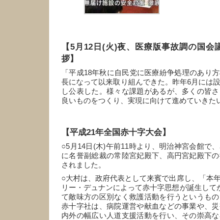
【5月12日(火)夜、医療版事故調の国
拶】
「平成18年秋に自民党に医療紛争処理のあり
長になって以来取り組んできた。昨年6月には
し公表した。様々な課題があるが、多くの皆さ
良いものをつくり、実現に向けて進めていきた
【平成21年全国赤十字大会】
○5月14日(木)午前11時より、明治神宮会館
に名誉副総裁の常陸宮妃殿下、高円宮妃殿下の
されました。
○大村は、政府代表として来賓で出席し、「本
リー・デュナンによって赤十字思想が誕生してか
て敵味方の区別なく救護活動を行うというもの
赤十字社は、病院運営や献血などの事業や、災
内外の幅広い人道支援活動を行い、その崇高な