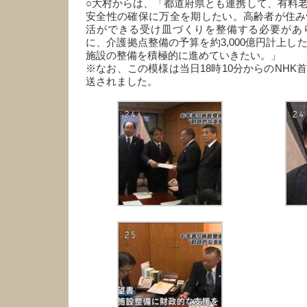
○大村からは、「都道府県とも連携して、有料
安全性の確保に万全を期したい。高齢者が住み
活ができる受け皿づくりを整備する必要があ
に、介護拠点整備の予算を約3,000億円計上し
施設の整備を積極的に進めていきたい。」
※なお、この模様は当日18時10分からのNHK
送されました。