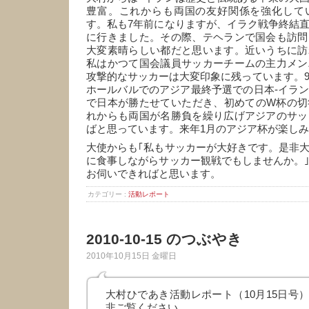
豊富。これからも両国の友好関係を強化して
す。私も7年前になりますが、イラク戦争終結
に行きました。その際、テヘランで国会も訪問
大変素晴らしい都だと思います。近いうちに訪
私はかつて国会議員サッカーチームの主力メン
攻撃的なサッカーは大変印象に残っています。9
ホールバルでのアジア最終予選での日本-イラ
で日本が勝たせていただき、初めてのW杯の切
れからも両国が名勝負を繰り広げアジアのサッ
ばと思っています。来年1月のアジア杯が楽しみ
大使からも｢私もサッカーが大好きです。是非
に食事しながらサッカー観戦でもしませんか。
お伺いできればと思います。
カテゴリー :
活動レポート
2010-10-15 のつぶやき
2010年10月15日 金曜日
大村ひであき活動レポート（10月15日号
非ご覧ください。