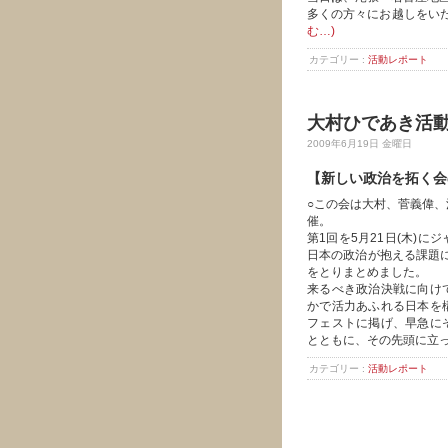
多くの方々にお越しをい
む…)
カテゴリー :
活動レポート
大村ひであき活動
2009年6月19日 金曜日
【新しい政治を拓く会
○この会は大村、菅義偉、
催。
第1回を5月21日(木)
日本の政治が抱える課題に
をとりまとめました。
来るべき政治決戦に向け
かで活力あふれる日本を
フェストに掲げ、早急に
とともに、その先頭に立
カテゴリー :
活動レポート