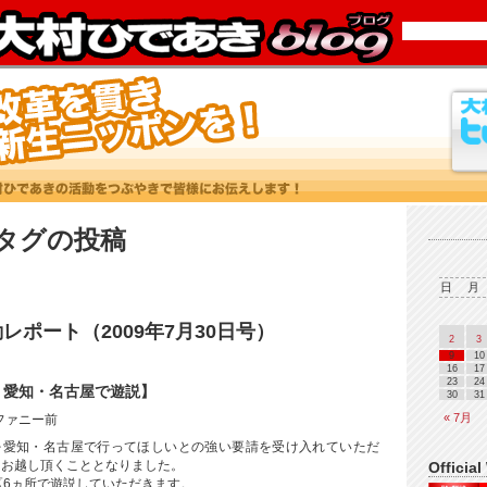
’タグの投稿
日
月
レポート（2009年7月30日号）
2
3
9
10
16
17
23
24
 愛知・名古屋で遊説】
30
31
« 7月
ティファニー前
を愛知・名古屋で行ってほしいとの強い要請を受け入れていただ
理にお越し頂くこととなりました。
Official
区6ヵ所で遊説していただきます。