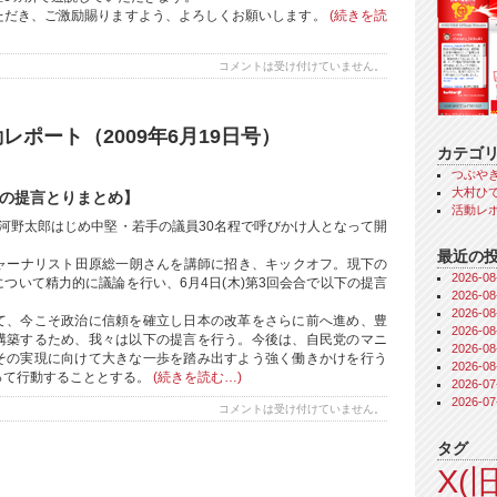
ただき、ご激励賜りますよう、よろしくお願いします。
(続きを読
コメントは受け付けていません。
レポート（2009年6月19日号）
カテゴ
つぶや
大村ひで
の提言とりまとめ】
活動レ
河野太郎はじめ中堅・若手の議員30名程で呼びかけ人となって開
最近の
にジャーナリスト田原総一朗さんを講師に招き、キックオフ。現下の
2026-
ついて精力的に議論を行い、6月4日(木)第3回会合で以下の提言
2026-
2026-
て、今こそ政治に信頼を確立し日本の改革をさらに前へ進め、豊
2026-
構築するため、我々は以下の提言を行う。今後は、自民党のマニ
2026-
その実現に向けて大きな一歩を踏み出すよう強く働きかけを行う
2026-
って行動することとする。
(続きを読む…)
2026-
2026-
コメントは受け付けていません。
タグ
X(旧