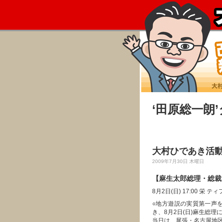
‘田原総一朗
大村ひであき活動
2009年7月30日 木曜日
【麻生太郎総理・総裁
8月2日(日) 17:00 栄 
○地方遊説の実質第一声
き、8月2日(日)麻生総
当日は、尾張・名古屋地