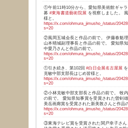
①午前11時10分から、愛知県美術館ギャラ
募
#東海書道藝術院展
を視察しました。 
様と。
https://x.com/ohmura_jimusho_/status/204
s=20
②風岡五城会長と作品の前で。 伊藤春魁
山本晴城副理事長と作品の前で。 愛知県
中愛乃さんと作品の前で。
https://x.com/ohmura_jimusho_/status/204
s=20
①引き続き、第102回
#白日会展名古屋展
を
克敏中部支部長はじめ皆様と。
https://x.com/ohmura_jimusho_/status/204
s=20
②小林克敏中部支部長と作品の前で。 牧
の前で。 愛知県知事賞を受賞された曽剣
美岳画廊賞を受賞された新美敦さんと作品
https://x.com/ohmura_jimusho_/status/204
s=20
③東海テレビ賞を受賞された関戸幸子さん