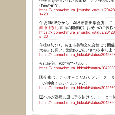
佳作賞を受賞された浅田稔さんと作品の前
作品の前で。
https://x.com/ohmura_jimusho_/status/204
s=20
午後4時15分から、刈谷市新田集会所にて
羅神社祭礼
宵山の開催前にお祝いのご挨拶
https://x.com/ohmura_jimusho_/status/204
s=20
午後6時より、あま市美和文化会館にて開催
大会』に伺い、激励のごあいさつを申し上
https://x.com/ohmura_hideaki/status/2042
夜は帰宅。玄関前でベルと。
https://x.com/ohmura_hideaki/status/2042
1️⃣今夜は、チャオ～こだわりフレーク・
ロが仲良くムシャムシャと。
https://x.com/ohmura_hideaki/status/2042
2️⃣ベルが器用に皿に手を掛けて。トロと一
https://x.com/ohmura_hideaki/status/2042