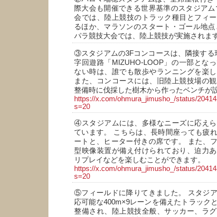
際大会も開催できる世界基準のスタジアム
会では、陸上競技のトラック種目とフィー
るほか、マラソンのスタート・ゴール地点
パラ競技大会では、陸上競技が実施されま
③スタジアムの3Fコンコースは、隣接する
字回遊路「MIZUHO-LOOP」の一部と
ない時は、誰でも散歩やランニングを楽し
また、コンコースには、旧陸上競技場の観
整備時に伐採した樹木から作ったベンチが
https://x.com/ohmura_jimusho_/status/204
s=20
④スタジアムには、多様なニーズに応えら
ています。 こちらは、長時間座っても疲
ートと、ヒーター付きの席です。 また、
型映像装置が備え付けられており、迫力あ
リプレイなどを楽しむことができます。
https://x.com/ohmura_jimusho_/status/204
s=20
⑤フィールドに降りてきました。 スタジ
応可能な400m×9レーンを備えたトラック
整備され、陸上競技全般、サッカー、ラグ