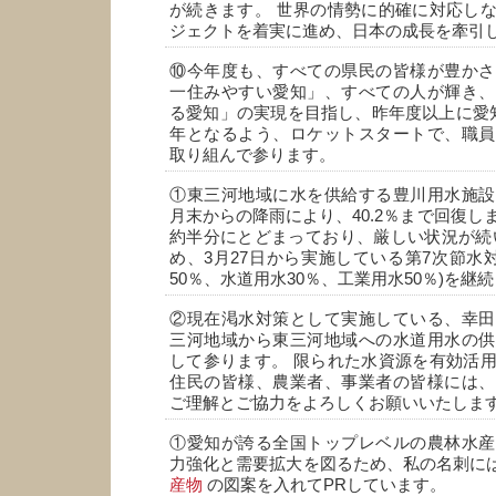
が続きます。 世界の情勢に的確に対応し
ジェクトを着実に進め、日本の成長を牽引
⑩今年度も、すべての県民の皆様が豊かさ
一住みやすい愛知」、すべての人が輝き、
る愛知」の実現を目指し、昨年度以上に愛
年となるよう、ロケットスタートで、職員
取り組んで参ります。
①東三河地域に水を供給する豊川用水施設
月末からの降雨により、40.2％まで回復し
約半分にとどまっており、厳しい状況が続
め、3月27日から実施している第7次節水対
50％、水道用水30％、工業用水50％)を継
②現在渇水対策として実施している、幸田
三河地域から東三河地域への水道用水の供
して参ります。 限られた水資源を有効活
住民の皆様、農業者、事業者の皆様には、
ご理解とご協力をよろしくお願いいたしま
①愛知が誇る全国トップレベルの農林水産
力強化と需要拡大を図るため、私の名刺に
産物
の図案を入れてPRしています。