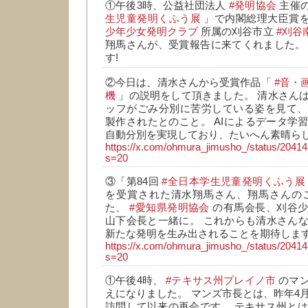
①午後3時、公益社団法人
#発明協会
主催
生児童発明くふう展
」で内閣総理大臣賞
少年少女発明クラブ
所属の刈谷市立
#刈谷
翔馬さんが、受賞報告に来てくれました。
す!
②今日は、清水さんから受賞作品「
#音・
機
」の説明をして頂きました。 清水さん
ッフがごみ分別に苦労している姿を見て、
製作されたとのこと。 AIによるデータ学
自動分別を実現しており、たいへん素晴らし
https://x.com/ohmura_jimusho_/status/204
s=20
③「第84回
#全日本学生児童発明くふう展
を受賞された清水翔馬さん、翔馬さんのご
た、
#愛知県発明協会
の有馬会長、刈谷少
山下会長と一緒に。 これからも清水さん
新たな発明を生み出されることを期待しま
https://x.com/ohmura_jimusho_/status/204
s=20
①午後4時、
#テキサス州プレイノ市
のマン
えになりました。 マンズ市長とは、昨年4
訪問して以来の再会です。 テキサス州とは、