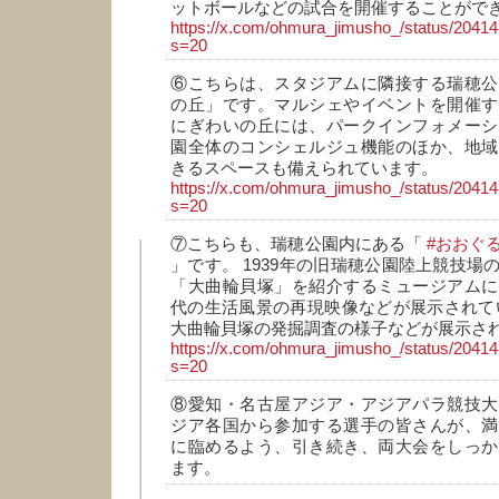
ットボールなどの試合を開催することがで
https://x.com/ohmura_jimusho_/status/204
s=20
⑥こちらは、スタジアムに隣接する瑞穂公
の丘」です。マルシェやイベントを開催す
にぎわいの丘には、パークインフォメーシ
園全体のコンシェルジュ機能のほか、地域
きるスペースも備えられています。
https://x.com/ohmura_jimusho_/status/204
s=20
⑦こちらも、瑞穂公園内にある「
#おおぐ
」です。 1939年の旧瑞穂公園陸上競技場
「大曲輪貝塚」を紹介するミュージアムに
代の生活風景の再現映像などが展示されて
大曲輪貝塚の発掘調査の様子などが展示さ
https://x.com/ohmura_jimusho_/status/204
s=20
⑧愛知・名古屋アジア・アジアパラ競技大
ジア各国から参加する選手の皆さんが、満
に臨めるよう、引き続き、両大会をしっか
ます。