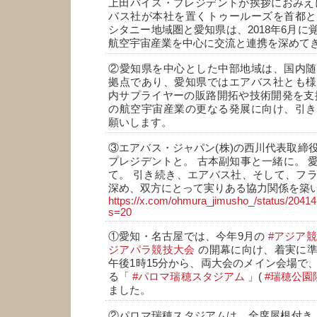
上田バイス・プレジデントが挨拶におみえ
バス社が本社を置くトゥールーズを首都と
シタニー地域圏と愛知県は、2018年6月に
航空宇宙産業を中心に交流と連携を深めて
②愛知県を中心とした中部地域は、国内随
拠点であり、愛知県ではエアバス社とも様
内サプライヤーの販路開拓や技術開発を支
の航空宇宙産業の更なる発展に向け、引き
願いします。
③エアバス・ジャパン(株)の西川代表取締
プレジデントと。 古本副知事と一緒に。 
て。 引き続き、エアバス社、そして、フ
深め、双方にとって実りある協力関係を築
https://x.com/ohmura_jimusho_/status/204
s=20
①愛知・名古屋では、今年9月の
#アジア
ジアパラ競技大会
の開幕に向け、着実に準
午後1時15分から、両大会のメイン会場で
る「
#パロマ瑞穂スタジアム
」(
#瑞穂公園
ました。
②パロマ瑞穂スタジアムは、全席屋根付き