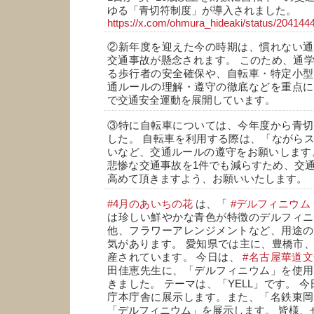
ゆる「青切符制度」が導入されました。
https://x.com/ohmura_hideaki/status/2041
②新年度を迎えた今の時期は、慣れない通
交通事故が懸念されます。 このため、通
る歩行者の安全確保や、自転車・特定小型
通ルールの理解・遵守の徹底などを重点に
で交通安全運動を展開しています。
③特に自転車については、今年度から青切
した。 自転車を利用する際は、「ながら
いなど、交通ルールの遵守をお願いします
悲惨な交通事故を1件でも減らすため、交
高めて頂きますよう、お願いいたします。
#4月のあいちの花
は、「
#デルフィニウム
は珍しい鮮やかな青色が特徴のデルフィニ
他、フラワーアレンジメントなど、用途の
気があります。 愛知県では主に、豊橋市
産されています。 今日は、
#名古屋華道
田佳恵先生に、「デルフィニウム」を使用
きました。 テーマは、「YELL」です。 
庁本庁舎に展示します。また、「名鉄東岡
「デルフィニウム」を展示します。 皆様、