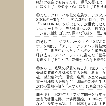
絶好の機会でもあります。 県民の皆様と
に盛り上げ、愛知をさらに盛り上げて参り
⑥また、グローバル化の進展や、デジタル
SDGsの推進など、世界の潮流に対応して
「STATION Ai」を核として、次世代モ
ンニュートラル、デジタルヘルス、農業な
ーション創出に向けた様々な取組を一層加
⑦そして、「ジブリパーク」や「STATION
ナ」を軸に、「アジア・アジアパラ競技大
として、世界中からたくさんの人と最先端
呼び込み、ダイバーシティに富んだ「世界
を創り上げることで、愛知をさらなる成長
⑧さらに、喫緊の課題である人口減少・少
会基盤整備や農林水産業の振興、教育、女
祉、感染症対策、環境、雇用、多文化共生
東三河地域の振興など、県民の皆様の生活
次代の愛知を担う「人づくり」にも全力を
⑨今後も、2027年の「アジア開発銀行年
空港代替滑走路」の供用開始、2028年の
など、愛知を元気にし、日本を元気にする