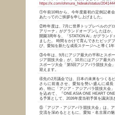
https://x.com/ohmura_hideaki/status/2041
①午前10時から、今年度最初の定例記者
あたってのご挨拶を申し上げました。
②昨年度は、7月に世界トップレベルのグロ
アリーナ」がグランドオープンしたほか、
開園3周年を、「STATION Ai」がグラン
ました。 時間をかけて育んできたビッグ
び、愛知を新たな成長ステージへと導く1年
③今年は、9月にアジア最大の平和とスポー
ジア競技大会」が、10月にはアジア最大
スポーツ大会「第5回アジアパラ競技大会
迎えます。
④先の2月議会では、日本の未来をつくる
さらに前進させ、愛知を勢い盛んに成長
め、特に「アジア・アジアパラ競技大会」
を込めて、『ONE ASIA ONE HEART ON
る予算として、2026年度当初予算を議決頂
⑤「アジア・アジアパラ競技大会」は、ア
交流を深めるとともに、愛知・名古屋の魅