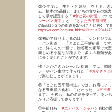
②今年度は、牛乳・乳製品、ウナギ、ぎ
ム、植木の5品目と、あいちの食や花の魅力
して県が認定する「
#食と花の街道
」の中
レーパン街道
」と「
#とよた五平餅街道
」
の5品目と2つの街道を2か月ごとにPRして
https://x.com/ohmura_hideaki/status/2041
③初めて取り上げるのは、「シンビジウム
ーパン街道」、「とよた五平餅街道」です
は、洋らんの一種で、贈答用の豪華で大型
楽しめる小型な品種まで、多くの種類があ
に長く楽しむことができます。
④「おかざきカレーパン街道」では、岡崎
レーやパン生地で作られた「
#おかざきカ
で楽しむことができます。
⑤「とよた五平餅街道」では、お店によっ
なる豊田産の食材にこだわった、
#五平餅
ます。 今後も、私の名刺を使って、あい
かりと応援して参ります！
①午前11時、
#エアバス・ジャパン
(株)の