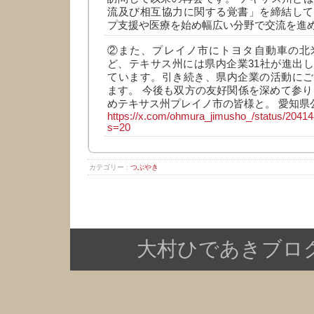
流及び相互協力に関する覚書」を締結して
プ支援や医療を始め幅広い分野で交流を進
②また、プレイノ市にトヨタ自動車の北
ど、テキサス州には県内企業31社が進出
ています。引き続き、県内企業の活動にご
ます。 今後も双方の友好関係を深めて参り
めテキサス州プレイノ市の皆様と。 愛知県
https://x.com/ohmura_jimusho_/status/204
s=20
カテゴリー :
つぶやき
大村ひであきブログ Copy