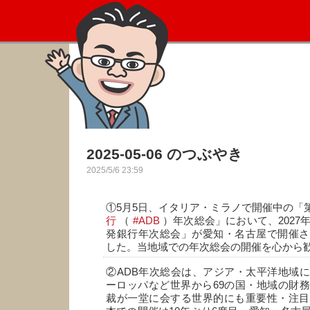
2025-05-06 のつぶやき
2025/5/6 23:59
①5月5日、イタリア・ミラノで開催中の「第
行
（
#ADB
）年次総会」において、2027
発銀行年次総会」が愛知・名古屋で開催さ
した。当地域での年次総会の開催を心から
②ADB年次総会は、アジア・太平洋地域
ーロッパなど世界から69の国・地域の財
裁が一堂に会する世界的にも重要性・注目