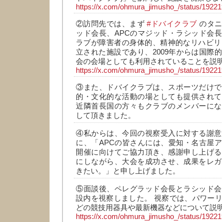
https://x.com/ohmura_jimusho_/status/192
②訪問先では、まず
#ドバイクラブ
のタニ
ッド会長、APCのマジッド・ラシッド会
ラブが障害者の身体的、精神的なリハビリを
立された施設であり、2009年からは国際
会の会場としても利用されていることを説
https://x.com/ohmura_jimusho_/status/192
③また、ドバイクラブは、スポーツだけで
的・文化的な活動の場としても提供されて
近隣首長国の方々もクラブのメンバーにな
して頂きました。
④私からは、今回の視察受入に対する謝意
に、「APCの皆さんには、愛知・名古屋
開催に向けてご協力頂き、感謝申し上げる
にしながら、大会を成功させ、成果をレガ
きたい。」と申し上げました。
⑤面談後、ペレグラッド会長とラシッド会
設内を視察しました。 視察では、パワー
どの競技用器具や最新機器などについて説
https://x.com/ohmura_jimusho_/status/192