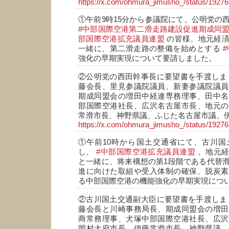
https://x.com/ohmura_jimusho_/status/192
①午前9時15分から参議院にて、公明党の
#中部国際空港第二滑走路建設促進期成同
部国際空港拡充議員連盟
の皆様、地元経済
一緒に、第二滑走路の整備を始めとする
強化の早期実現について要請しました。
②公明党の西田幹事長に要望書を手渡しま
藤会長、里見参議院議員、新妻参議院議員
期成同盟会の増田中経連専務理事、田中名
部国際空港社長、広沢名古屋市長、地元の
常滑市長、神野県議、ふじた名古屋市議、
https://x.com/ohmura_jimusho_/status/192
①午前10時から国土交通省にて、古川国
し、
#中部国際空港拡充議員連盟
、地元経
と一緒に、将来構想の第1段階である代替
進に向けた取組や受入体制の確保、脱炭素
る中部国際空港の機能強化の早期実現につ
②古川国土交通副大臣に要望書を手渡しま
藤会長と川崎事務局長、期成同盟会の増田
商常務理事、犬塚中部国際空港社長、広沢
岡村大府市長、伊藤常滑市長、神野県議、