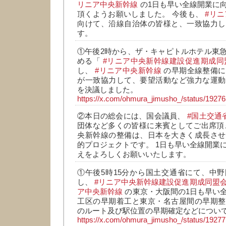
リニア中央新幹線
の1日も早い全線開業に
頂くようお願いしました。 今後も、
#リニ
向けて、沿線自治体の皆様と、一致協力し
す。
①午後2時から、ザ・キャピトルホテル東
める「
#リニア中央新幹線建設促進期成同
し、
#リニア中央新幹線
の早期全線整備に
が一致協力して、要望活動など強力な運動
を決議しました。
https://x.com/ohmura_jimusho_/status/192
②本日の総会には、国会議員、
#国土交通
団体など多くの皆様に来賓としてご出席頂
央新幹線の整備は、日本を大きく成長させ
的プロジェクトです。 1日も早い全線開業
えをよろしくお願いいたします。
①午後5時15分から国土交通省にて、中
し、
#リニア中央新幹線建設促進期成同盟
ア中央新幹線
の東京・大阪間の1日も早い
工区の早期着工と東京・名古屋間の早期整
のルート及び駅位置の早期確定などについ
https://x.com/ohmura_jimusho_/status/192