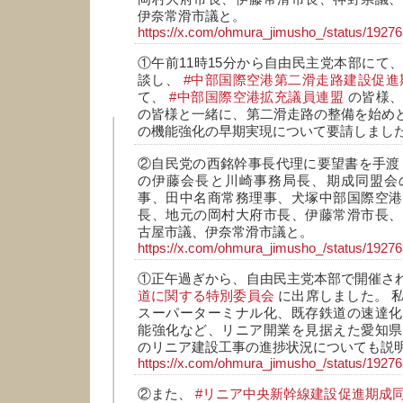
伊奈常滑市議と。
https://x.com/ohmura_jimusho_/status/192
①午前11時15分から自由民主党本部にて
談し、
#中部国際空港第二滑走路建設促進
て、
#中部国際空港拡充議員連盟
の皆様、
の皆様と一緒に、第二滑走路の整備を始め
の機能強化の早期実現について要請しまし
②自民党の西銘幹事長代理に要望書を手渡
の伊藤会長と川崎事務局長、期成同盟会
事、田中名商常務理事、犬塚中部国際空港
長、地元の岡村大府市長、伊藤常滑市長、
古屋市議、伊奈常滑市議と。
https://x.com/ohmura_jimusho_/status/192
①正午過ぎから、自由民主党本部で開催さ
道に関する特別委員会
に出席しました。 
スーパーターミナル化、既存鉄道の速達化
能強化など、リニア開業を見据えた愛知県
のリニア建設工事の進捗状況についても説
https://x.com/ohmura_jimusho_/status/192
②また、
#リニア中央新幹線建設促進期成