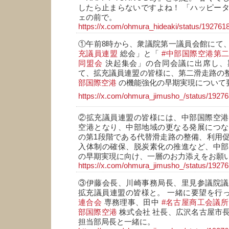
したら止まらないですよね！ 「ハッピー
ェの前で。
https://x.com/ohmura_hideaki/status/19276
①午前8時から、衆議院第一議員会館にて
充議員連盟
総会」と「
#中部国際空港第
同盟会
決起集会」の合同会議に出席し、
て、拡充議員連盟の皆様に、第二滑走路の
部国際空港
の機能強化の早期実現について
https://x.com/ohmura_jimusho_/status/192
②拡充議員連盟の皆様には、中部国際空港
空港となり、中部地域の更なる発展につな
の第1段階である代替滑走路の整備、利用
入体制の確保、脱炭素化の推進など、中部
の早期実現に向け、一層のお力添えをお願
https://x.com/ohmura_jimusho_/status/192
③伊藤会長、川崎事務局長、里見参議院議
拡充議員連盟の皆様と。 一緒に要望を行
連合会
専務理事、田中
#名古屋商工会議所
部国際空港
株式会社 社長、広沢名古屋市
担当部局長と一緒に。