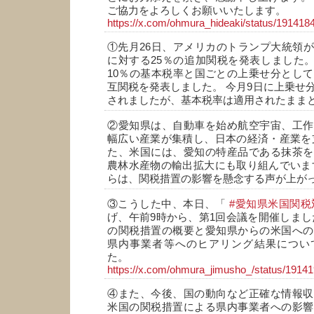
ご協力をよろしくお願いいたします。
https://x.com/ohmura_hideaki/status/19141
①先月26日、アメリカのトランプ大統領
に対する25％の追加関税を発表しました。
10％の基本税率と国ごとの上乗せ分として
互関税を発表しました。 今月9日に上乗せ分
されましたが、基本税率は適用されたまま
②愛知県は、自動車を始め航空宇宙、工作
幅広い産業が集積し、日本の経済・産業を
た、米国には、愛知の特産品である抹茶を
農林水産物の輸出拡大にも取り組んでいま
らは、関税措置の影響を懸念する声が上が
③こうした中、本日、「
#愛知県米国関税
げ、午前9時から、第1回会議を開催しまし
の関税措置の概要と愛知県からの米国への
県内事業者等へのヒアリング結果につい
た。
https://x.com/ohmura_jimusho_/status/191
④また、今後、国の動向など正確な情報収
米国の関税措置による県内事業者への影響