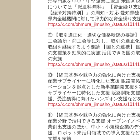
た専門家を中小・中堅企業に派遣 米国関
については「派遣料無料」 【資金繰り支
【経済対策特別】」の周知・対応 愛知県独自
県内金融機関に対して弾力的な資金繰り支
https://x.com/ohmura_jimusho_/status/191
⑨ 【取引適正化・適切な価格転嫁の要請】
工会議所・商工会等に対し、取引の適正化
取組を継続するよう要請 【国との連携】 
の支援策を効果的に実施 活用できる国の
の実施
https://x.com/ohmura_jimusho_/status/191
⑩ 【経営基盤や競争力の強化に向けた支援
産業サプライヤーに特化した支援 販路開
ベーションを起点とした新事業開発支援を
サプライヤーに特化した支援 販路開拓支
援、受注獲得に向けたハンズオン支援など
https://x.com/ohmura_jimusho_/status/191
⑪ 【経営基盤や競争力の強化に向けた支援
産業分野で活用できる支援 オープンイノ
業創出支援のほか、中小・小規模企業のデ
援、ロボット未活用領域での導入支援など
支援を実施