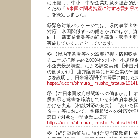
に把握し、中小・中堅企業対策を総合的か
くため「
#米国の関税措置に対する愛知県
」を決定しました。
⑤緊急対策パッケージでは、県内事業者等
対応、米国関係者への働きかけのほか、資
向上、新事業開発等の経営基盤・競争力強
実施していくこととしています。
⑥ 【県内事業者等への影響把握・情報収集
るニーズ把握 県内2,000社の中小・小規
小企業景況調査」による調査実施 【米国
の働きかけ】 連邦議員等に日本企業の米
さを説明し、日米経済関係の発展に向けた
https://x.com/ohmura_jimusho_/status/191
⑦ 【在日米国政府機関等への働きかけ】 
愛知県と覚書を締結している州政府事務所
かけを実施 【相談対応の充実】 「あいち
ター」等において、各種相談への対応や情
窓口で対象を中堅企業に拡充
https://x.com/ohmura_jimusho_/status/191
⑧ 【経営課題解決に向けた専門家派遣】 