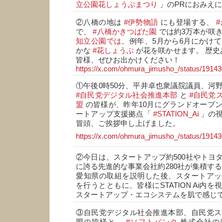
立公園花しょうぶまつり
」のPRにおみえ
②八橋の地は
#伊勢物語
にも登場する、
で、
#八橋かきつばた園
では約3万本が咲き
知立公園では
、例年、5月から6月にかけて
かな
#花しょうぶ
が花を咲かせます。 歴史
皆様、ぜひお出かけください！
https://x.com/ohmura_jimusho_/status/191
①午後0時50分、平井卓也衆議院議員、河
#自民党デジタル社会推進本部
と
#自民党
盟
の皆様が、昨年10月にグランドオープ
ートアップ支援拠点「
#STATION_Ai
」の視
冒頭、ご挨拶申し上げました。
https://x.com/ohmura_jimusho_/status/191
②今日は、スタートアップ約500社やトヨ
に誇る先進的な事業会社約280社が集積するST
愛知県の取組を説明した後、スタートアッ
を行うとともに、皆様にSTATION Ai内
スタートアップ・エコシステムを肌で感じ
③自民党デジタル社会推進本部、自民党ス