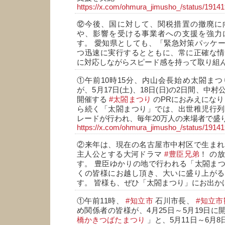
https://x.com/ohmura_jimusho_/status/191
⑫今後、国に対して、関税措置の撤廃に
や、影響を受ける事業者への支援を強力
す。 愛知県としても、「緊急対策パッケ
つ迅速に実行するとともに、常に正確な情
に対応しながらスピード感を持って取り組
①午前10時15分、内山会長始め太閤ま
が、5月17日(土)、18日(日)の2日間、中
開催する
#太閤まつり
のPRにおみえになり
ら続く「太閤まつり」では、出世稚児行列
レードが行われ、毎年20万人の来場者で盛
https://x.com/ohmura_jimusho_/status/191
②来年は、現在の名古屋市中村区で生まれ
主人公とする大河ドラマ
#豊臣兄弟
！ の
す。 豊臣ゆかりの地で行われる「太閤ま
くの皆様にお越し頂き、大いに盛り上がる
す。 皆様も、ぜひ「太閤まつり」にお出か
①午前11時、
#知立市
石川市長、
#知立
め関係者の皆様が、4月25日～5月19日
橋かきつばたまつり
」と、5月11日～6月