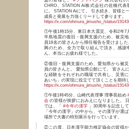
盟の皆様と。
#ソフトバンク
株式会社の
CHRO、STATION Ai株式会社の佐橋代
に。 STATION Aiにて。 引き続き、皆
成長と発展を力強くリードして参ります。
https://x.com/ohmura_jimusho_/status/191
①午後1時15分、東日本大震災、令和2年7
半島地震の復旧・復興支援のため、被災地
員18名の皆さんから帰任報告を受けました
興のため、全力で取り組んで頂き、感謝申
ん、本当にお疲れ様でした。
②復旧・復興支援のため、愛知県から被災
員の皆さんと。 愛知県公館にて。 皆さん
な経験をそれぞれの職場で共有し、災害に
あいち」の実現に役立てて頂くことを期待
https://x.com/ohmura_jimusho_/status/191
①午後1時45分、山崎代表理事 理事長始め
会
の皆様が挨拶におみえになりました。 
では、「
#今年の漢字
」30周年を記念し
「今年の漢字」の中から、その漢字が選ば
場所で大書の特別展示を行っています。
②この度、日本漢字能力検定協会の皆様か