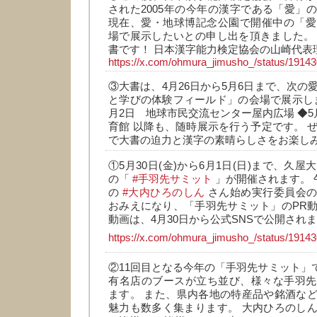
された2005年の今年の漢字である「愛」
現在、愛・地球博記念公園で開催中の「愛
場で展示したいとの申し出を頂きました。
書です！ 日本漢字能力検定協会の山崎代表
https://x.com/ohmura_jimusho_/status/191
③大書は、4月26日から5月6日まで、次の
と学びの体験フィールド」の会場で展示します
月2日 地球市民交流センター屋内広場 ◆5
育館 以降も、随時展示を行う予定です。 ぜ
で大書の迫力と漢字の素晴らしさをお楽し
①5月30日(金)から6月1日(日)まで、久屋
の「
#手羽先サミット
」が開催されます。 
の
#大内ひろのしん
さん始め実行委員会の
おみえになり、「手羽先サミット」のPR
動画は、4月30日から公式SNSで公開され
https://x.com/ohmura_jimusho_/status/191
②11回目となる今年の「手羽先サミット」
有名店のブースが立ち並び、様々な手羽先
ます。 また、県内各地の特産品や銘酒な
魅力も数多く集まります。 大内ひろのし