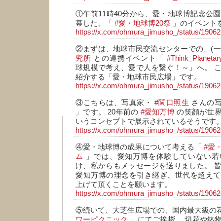
①午前11時40分から、愛・地球博記念公園
幕した、「
#愛・地球博20祭
」のイベント
https://x.com/ohmura_jimusho_/status/190
②まずは、地球市民交流センターでの、(一
究所
との連携イベント「
#Think_Planetar
球規模で考え、愛で人を繋ぐ！～」へ。 
紹介する「愛・地球市民広場」です。
https://x.com/ohmura_jimusho_/status/190
③こちらは、写真家・
#関口照生
さんの
」です。 20年前の
#愛知万博
の笑顔が世界
いうコンセプトで展示されているそうです。
https://x.com/ohmura_jimusho_/status/190
④愛・地球博の成果について考える「
#愛
ム
」では、愛知万博を体験していない若
け、私からもメッセージを送りました。 
愛知万博の理念を引き継ぎ、世代を超えて
上げて頂くことを願います。
https://x.com/ohmura_jimusho_/status/190
⑤続いて、大芝生広場での、国内最大級の
ワーピクニック
」にてご挨拶。 切花や鉢