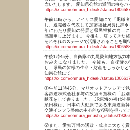
念いたします。 愛知県公館の満開の桜をバ
https://x.com/ohmura_hideaki/status/19065
午前11時から、アイリス愛知にて「退職
し、退職者を代表して加藤福祉局長に辞令
年にわたり愛知の発展と県民福祉の向上に
感謝申し上げます。 今後も、培ってきた
それぞれのステージで活躍されることを期
https://x.com/ohmura_hideaki/status/19065
午後1時45分、自衛隊の丸尾愛知地方協力
おみえになりました。 今後も、自衛隊の
し、県民の皆様の生命・財産をしっかりと
知県公館にて。
https://x.com/ohmura_hideaki/status/19066
①午前11時45分、マリオットアソシアで
客鉄道株式会社参与の故須田寛様の「お別
献花をして参りました。 JR東海の初代社
須田様は、日本の大動脈である東海道新幹
交通インフラ整備の中心的な役割を担って
https://x.com/ohmura_jimusho_/status/190
②また、愛知万博の誘致・成功に大きく貢