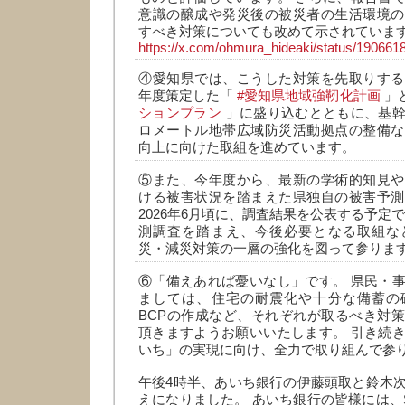
意識の醸成や発災後の被災者の生活環境の
すべき対策についても改めて示されていま
https://x.com/ohmura_hideaki/status/19066
④愛知県では、こうした対策を先取りする
年度策定した「
#愛知県地域強靭化計画
」
ションプラン
」に盛り込むとともに、基幹
ロメートル地帯広域防災活動拠点の整備な
向上に向けた取組を進めています。
⑤また、今年度から、最新の学術的知見や
ける被害状況を踏まえた県独自の被害予測
2026年6月頃に、調査結果を公表する予定
測調査を踏まえ、今後必要となる取組な
災・減災対策の一層の強化を図って参りま
⑥「備えあれば憂いなし」です。 県民・
ましては、住宅の耐震化や十分な備蓄の
BCPの作成など、それぞれが取るべき対
頂きますようお願いいたします。 引き続
いち」の実現に向け、全力で取り組んで参
午後4時半、あいち銀行の伊藤頭取と鈴木
えになりました。 あいち銀行の皆様には、STA