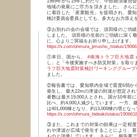
1989年から15年にわたり、中部経済連合
地域の発展にご尽力を頂きました。 さら
に着目した「産業観光」を提唱され、愛知
検討委員会委員としても、多大なお力添え
③お別れの会の会場では、須田様のご功績
しました。 須田様の生前のご功績に深く
に、心よりご冥福をお祈り申し上げます。
https://x.com/ohmura_jimusho_/status/190
①本日、国から、
#南海トラフ巨大地震
し」と「今後実施すべき防災対策」を取り
ラフ巨大地震対策検討ワーキンググループ
ました。
②報告書では、愛知県内全域で震度6弱か
発生し、最大22mの津波の到達が想定され
者数は最大19,000人とされ、国が10年
比べ、約4,000人減少しています。 一方
は401,000棟となり、約13,000棟の増と
https://x.com/ohmura_hideaki/status/19066
③また、これまでの対策の効果は一定程度
れや津波が広域で発生することにより、甚
ものと評価しています。 さらに、報告書