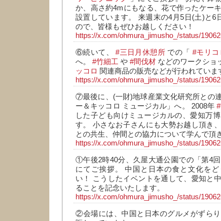
か、高さ約4mにもなる、花で作ったケー
設置しています。 来週末の4月5日(土)と6
ので、皆様もぜひお越しください！
https://x.com/ohmura_jimusho_/status/190
⑥続いて、
#三日月休憩所
での「
#モリ
へ。
#竹細工
や
#間伐材
などのワークショ
ッコロ
関連商品の販売などが行われていま
https://x.com/ohmura_jimusho_/status/190
⑦最後に、(一財)地球産業文化研究所との
ー＆キッコロ ミュージカル」へ。 2008年
した子ども向けミュージカルの、愛知万博
す。 小さなお子さんにも大勢お越し頂き
との共生、仲間との協力について学んで頂
https://x.com/ohmura_jimusho_/status/190
①午後2時40分、久屋大通公園での「第4
にてご挨拶。 中国と日本の食と文化をど
い！ こうしたイベントを通して、愛知と
ることを記念いたします。
https://x.com/ohmura_jimusho_/status/190
②会場には、中国と日本のグルメがずらり