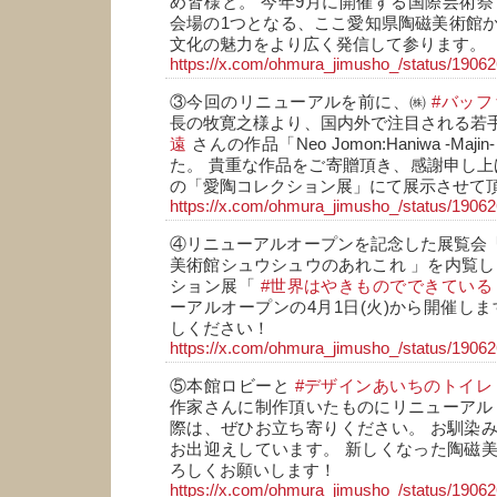
め皆様と。 今年9月に開催する国際芸術
会場の1つとなる、ここ愛知県陶磁美術館
文化の魅力をより広く発信して参ります。
https://x.com/ohmura_jimusho_/status/190
③今回のリニューアルを前に、㈱
#バッフ
長の牧寛之様より、国内外で注目される若
遠
さんの作品「Neo Jomon:Haniwa -Ma
た。 貴重な作品をご寄贈頂き、感謝申し上げ
の「愛陶コレクション展」にて展示させて
https://x.com/ohmura_jimusho_/status/190
④リニューアルオープンを記念した展覧会
美術館シュウシュウのあれこれ 」を内覧し
ション展「
#世界はやきものでできている
ーアルオープンの4月1日(火)から開催しま
しください！
https://x.com/ohmura_jimusho_/status/190
⑤本館ロビーと
#デザインあいちのトイレ
作家さんに制作頂いたものにリニューアル
際は、ぜひお立ち寄りください。 お馴染
お出迎えしています。 新しくなった陶磁
ろしくお願いします！
https://x.com/ohmura_jimusho_/status/190