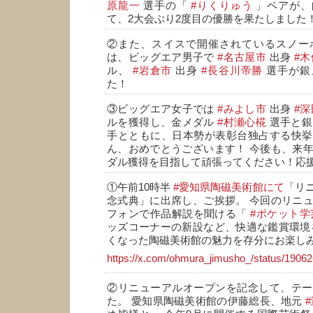
原龍一
選手の「
#りくりゅう
」ペアが、
て、2大会ぶり2度目の優勝を果たしました
②また、スイスで開催されているスノー
は、ビッグエア男子で
#名古屋市
出身
#
ル、
#岩倉市
出身
#長谷川帝勝
選手が銀
た！
③ビッグエア女子では
#みよし市
出身
#
ルを獲得し、金メダル
#村瀬心椛
選手と銀
手とともに、日本勢が表彰台独占する快挙
ん、おめでとうございます！ 今後も、来
ダル獲得を目指して頑張ってください！応
①午前10時半
#愛知県陶磁美術館にて
「リ
念式典」に出席し、ご挨拶。 今回のリニ
フォンで作品解説を聞ける「
#ポケット学
ッズコーナーの新設など、快適な鑑賞環境
くなった陶磁美術館の魅力を存分にお楽し
https://x.com/ohmura_jimusho_/status/190
②リニューアルオープンを記念して、テー
た。 愛知県陶磁美術館の伊藤総長、地元