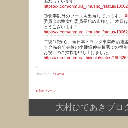
賑わっています。
https://x.com/ohmura_jimusho_/status/190
③食事以外のブースも出展しています。
委員会の劉実行委員長始め皆様と。 本日
とうございます！
https://x.com/ohmura_jimusho_/status/190
午後4時から、全日本トラック事業政治連
ック協会前会長の小幡鋹伸会長宅での毎年
お祝いのご挨拶を申し上げました。
https://x.com/ohmura_hideaki/status/19062
カテゴリー :
つぶやき
« 前のページ
大村ひであきブログ Copy