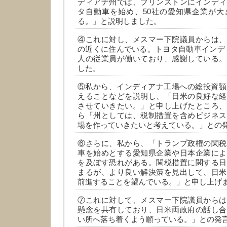
ディアナ州では、プリンストンにインディ
タ自動車を始め、50社の愛知県企業が大
る。」と説明しました。
④これに対し、メスマー下院議員からは、
の近くに住んでいる。トヨタ自動車インディア
人の従業員が働いており、感謝している。
した。
⑤私から、インディアナ工場への総投資額
えることなどを説明し、「日米の良好な経
させていきたい。」と申し上げたところ、
ら「州としては、税制措置を含めビジネス
場を作っていきたいと考えている。」との
⑥さらに、私から、「トランプ政権の関税
車を始めとする愛知県企業や日本企業によ
を及ぼす恐れがある。関税措置に関する日
まるが、より良い解決策を見出して、日米
前進することを望んでいる。」と申し上げ
⑦これに対して、メスマー下院議員からは
懸念を共有しており、日米両政府の話し合
い所へ落ち着くよう願っている。」との発