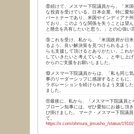
⑧続けて、メスマー下院議員から、「米国
な投資を受けている。日本企業、特に愛知
パートナーであり、米国やインディアナ州
ており、このような関係を失うことは望ん
と懸念を共有したいと思う。」との心強い
⑨これを受け、私から、「米国政府が日米
るよう、良い解決策を見つけられるよう、
らも支援して頂けるとありがたい。これか
していきたいと考えている。」と申し上げ
からのご支援をお願いしました。
⑩メスマー下院議員からは、「私も同じ気
事のリーダーシップに感謝するとともに、
ラボレーションを続けられるよう支援した
ました。
⑪最後に、私から、「メスマー下院議員と
ブローン知事には、ぜひ愛知にお越し頂き
び掛けました。 マーク・メスマー下院議員
て。
https://x.com/ohmura_jimusho_/status/191