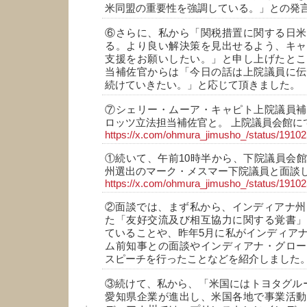
米同盟の重要性を強調している。」との発
⑥さらに、私から「関税措置に関する日米
る。より良い解決策を見出せるよう、キャ
支援をお願いしたい。」と申し上げたとこ
当補佐官からは「今日の話は上院議員に伝
続けていきたい。」と応じて頂きました。
⑦シェリー・ムーア・キャピト上院議員補
ロッツ立法担当補佐官と。 上院議員会館に
https://x.com/ohmura_jimusho_/status/191
①続いて、午前10時半から、下院議員会
州選出のマーク・メスマー下院議員と面談
https://x.com/ohmura_jimusho_/status/191
②面談では、まず私から、インディアナ州と
た「友好交流及び相互協力に関する覚書」
ていることや、昨年5月に私がインディア
ム前知事との面談やインディアナ・グロー
スピーチを行ったことなどを紹介しました
③続けて、私から、「米国にはトヨタグルー
愛知県企業が進出し、米国各地で事業活動