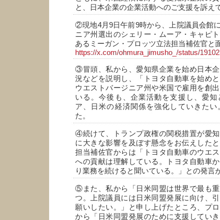
と、日本企業の企業活動へのご支援を訴え
②現地4月9日午前9時から、上院議員会館
ニア州選出のシェリー・ムーア・キャピト
あるミーガン・プロッツ立法担当補佐官と
https://x.com/ohmura_jimusho_/status/191
③冒頭、私から、愛知県企業を始め日本企
況などを説明し、「トヨタ自動車を始めと
ウエストバージニア州や米国で雇用を創出
いる。今後も、企業活動を支援し、愛知
ア、日米の経済関係を強化していきたい
た。
④続けて、トランプ政権の関税措置が愛知
に大きな影響を及ぼす懸念をお伝えしたと
担当補佐官からは「トヨタ自動車のウエス
への貢献は理解している。トヨタ自動車か
り業務を続けると聞いている。」との発言
⑤また、私から「日米同盟は世界で最も重
つ。上院議員には日米同盟発展に向け、引
願いしたい。」と申し上げたところ、プロ
から「日米同盟発展のために支援していき