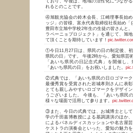
ており、今後は、地域の活性化につながる
れるとのことです。
④旭観光協会の鈴木会長、江崎理事長始め
ッジ」の皆様、富永代表取締役社長始め「(
豊田市立旭中学校2年生の生徒の皆さんと。
ラペーニョプロジェクト」を通じて、旭地
て頂くことを期待しています！
pic.twitter.c
①今日11月27日は、県民の日の制定後、
県民の日」です。 午後2時から、愛知県芸
「あいち県民の日記念式典」を開催し、
「あいち県民の日」をお祝いしました。
pic.
②式典では、「あいち県民の日ロゴマーク
最優秀賞を受賞された岩城孝則さんに表彰
とても親しみやすいロゴマークをデザイン
うございました。 今後も、「あいち県民
様々な場面で活用して参ります。
pic.twitter
③また、今日の式典では、お城博士として
学の千田嘉博教授による基調講演のほか、
によるパネルディスカッションや名古屋芸
ケストラの演奏会といった、愛知の魅力を