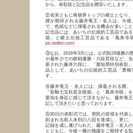
から、表彰状と記念品を贈呈いたします。
②名実ともに将棋界トップの棋士となり、
躍が期待される藤井竜王・名人は、今後
で、色紙などに揮毫される機会が多いこと
記念品には、あいちの伝統的工芸品である
箱」と郷土伝統工芸品である「鳳来寺
pic.twitter.com/
③なお、2018年3月には、公式戦29連勝
や最年少での棋戦優勝・六段昇段など、当
新された藤井六段に、「愛知県特別表彰」
品として、あいちの伝統的工芸品「豊橋
す。
④藤井竜王・名人には、揮毫される際、
「彩釉七宝杜若文硯箱」と「鳳来寺硯」を
愛知を身近に感じて頂きながら、藤井竜王
記して頂きたいと思っております。
⑤30日の表彰式では、県民の皆様を代表
刻まれる前人未到の八冠を達成し、更に、
記録を成し遂げられた、藤井竜王・名人の
とともに、今後一層の飛躍をご期待する気