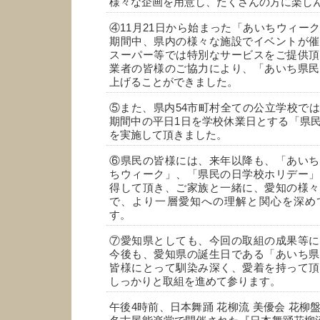
様々な企画を用意し、たくさんの方に楽し
④11月21日から始まった「あいちウィー
期間中、県内の様々な施設でイベントが催
スーパー等では特別なサービスをご提供頂
業者の皆様のご協力により、「あいち県民
上げることができました。
⑤また、県内54市町村全ての公立学校で
期間中の平日1日を学校休業日とする「県
を実施して頂きました。
⑥県民の皆様には、来年以降も、「あいち
ちウィーク」、「県民の日学校ホリデー」
得して頂き、ご家族と一緒に、愛知の様々
で、より一層愛知への理解と関心を深め
す。
⑦愛知県としても、今回の取組の成果等に
今後も、愛知県の誕生日である「あいち県
皆様にとって馴染み深く、愛着を持って頂
しっかりと取組を進めて参ります。
午後4時前、日本舞踊 花柳流 美優会 花柳