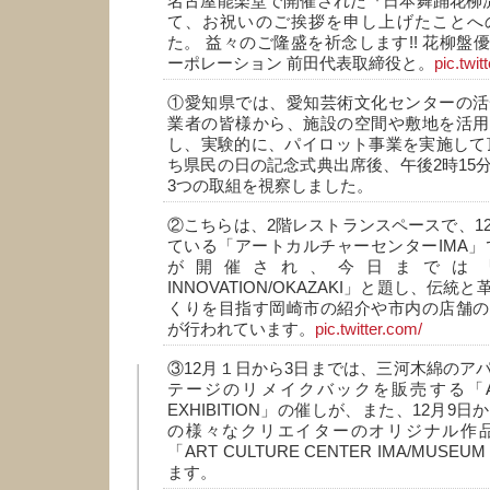
名古屋能楽堂で開催された『日本舞踊花柳流 
て、お祝いのご挨拶を申し上げたことへ
た。 益々のご隆盛を祈念します!! 花柳盤
ーポレーション 前田代表取締役と。
pic.twit
①愛知県では、愛知芸術文化センターの活
業者の皆様から、施設の空間や敷地を活用
し、実験的に、パイロット事業を実施して
ち県民の日の記念式典出席後、午後2時15
3つの取組を視察しました。
②こちらは、2階レストランスペースで、12
ている「アートカルチャーセンターIMA」
が開催され、今日までは「The 
INNOVATION/OKAZAKI」と題し、伝
くりを目指す岡崎市の紹介や市内の店舗の
が行われています。
pic.twitter.com/
③12月１日から3日までは、三河木綿のア
テージのリメイクバックを販売する「AURI
EXHIBITION」の催しが、また、12月9
の様々なクリエイターのオリジナル作
「ART CULTURE CENTER IMA/MUS
ます。