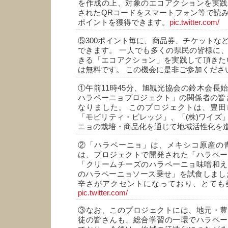
を作成の上、対象のエコアクションを実践
されたQRコードをスマートフォン等で読
ポイントを獲得できます。
pic.twitter.com/
⑤300ポイント毎に、商品券、チケットな
できます。 一人でも多くの県民の皆様に
きる「エコアクション」を実践して頂きた
は無料です。 この機会に是非ご参加くださ
①午前11時45分、旭観光協会の鈴木会長
ハラペーニョプロジェクト」の関係者の皆
なりました。 このプロジェクトは、豊田
「モビリティ・ビレッジ」、「(株)ワイズ
ニョの栽培・商品化を通じて地域活性化を
②「ハラペーニョ」は、メキシコ原産の青
は、プロジェクトで開発された「ハラペー
「クリームチーズのハラペーニョ味噌和え
のハラペーニョソース乗せ」を試食しまし
辛さがアクセントになっており、とても
pic.twitter.com/
③なお、このプロジェクトには、地元・豊
徒の皆さんも、総合学習の一環でハラペー