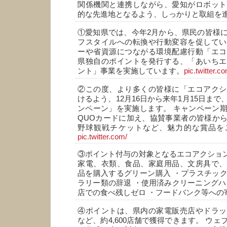
関係機関と連携しながら、愛知がロボット
的な先進地となるよう、しっかりと取組を
①愛知県では、今年2月から、県民の皆様
フスタイルへの転換や行動変容を促してい
ーや省資源につながる環境配慮行動「エコ
県独自のポイントを発行する、「あいちエ
ント」事業を実施しています。
pic.twitter.c
②この度、より多くの皆様に「エコアクシ
けるよう、12月16日から来年1月15日ま
ンペーン」を実施します。 キャンペーン
QUOカードに加え、協賛事業者の皆様か
野球観戦チケットなど、魅力的な賞品を
pic.twitter.com/
③ポイント付与の対象となるエコアクション
家電、衣類、食品、家庭用品、文房具で、
品を購入するグリーン購入 ・プラスチッ
ラリー類の辞退 ・使用済みクリーニングハ
店での食べ残しゼロ ・フードバンク等への
④ポイントは、県内の家電販売店やドラッ
など、約4,600店舗で獲得できます。 ウ