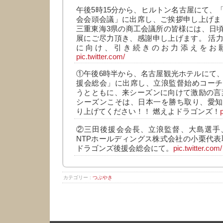
午後5時15分から、ヒルトン名古屋にて、
会会頭会議」に出席し、ご挨拶申し上げま
三重東海3県の商工会議所の皆様には、日
展にご尽力頂き、感謝申し上げます。 活
に向け、引き続きのお力添えをお
pic.twitter.com/
①午後6時半から、名古屋観光ホテルにて
援会総会」に出席し、立浪監督始めコーチ
うとともに、来シーズンに向けて激励の言
シーズンこそは、日本一を勝ち取り、愛知
り上げてください！！ 燃えよドラゴンズ！
②三田後援会会長、立浪監督、大島選手
NTPホールディングス株式会社の小栗代表
ドラゴンズ後援会総会にて。
pic.twitter.com/
カテゴリー :
つぶやき