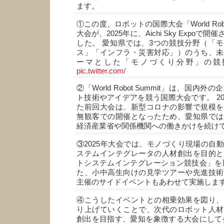
ます。
①この度、ロボットの国際大会「World Robo
大会が、2025年に、Aichi Sky Expo
した。 愛知県では、3つの競技分野（「
ス」「インフラ・災害対応」）のうち、未
ーマとした「モノづくり分野」の競
pic.twitter.com/
②「World Robot Summit」は、国内
ト技術やアイデアを競う国際大会です。 20
た前回大会は、新型コロナの影響で規模を
無観客での開催となったため、愛知県では
経済産業省や関係機関への働きかけを続け
③2025年大会では、モノづくり現場の自
ステムインテグレータの人材創出を目的と
トシステムインテグレーション競技会」を
た、小中高生向けの見学ツアーや先進技術
主催のサイドイベントもあわせて実施しま
④こうしたイベントとの相乗効果を図り、
り上げていくことで、次代のロボット人材
創出を目指す、愛知を象徴する大会にして