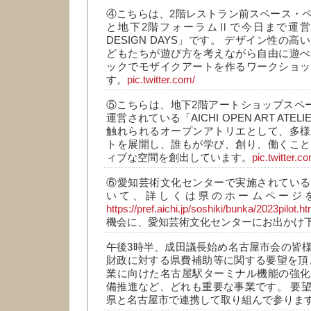
④こちらは、2階レストラン前スペース・
と地下2階フォーラムⅡで今日まで運営さ
DESIGN DAYS」です。 デザイン性の
どもたちが遊び方を考えながら自由に遊べ
ックでモザイクアートを作るワークショッ
す。
pic.twitter.com/
⑤こちらは、地下2階アートショップスペー
運営されている「AICHI OPEN ART ATE
触れられるオープンアトリエとして、多様
トを展開し、誰もが学び、創り、働くこと
ィブな空間を創出しています。
pic.twitter.c
⑥愛知芸術文化センターで実施されている
いて、詳しくは県のホームページ
https://pref.aichi.jp/soshiki/bunka/2023pilot.
機会に、愛知芸術文化センターにお出かけ
午後3時半、成田議長始め名古屋市会の皆
財政に対する県費補助等に関する要望を頂
業に向けた名古屋駅ターミナル機能の強化
備推進など、どれも重要な事業です。 要
県と名古屋市で連携して取り組んで参りま