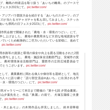
ブ、離島の特産品を取り扱う「あいちの離島」のブースで
フェスタ2023にて。
pic.twitter.com/
・アジアパラ競技大会を紹介する「あいちのスポーツ」のブ
ッズが当たるガチャガチャを私も回してみました。ステッカ
あいち県民の日フェスタ2023にて。
pic.twitter.com/
城市民会館で開催された「農地・水・環境のつどい」にて、
申し上げました。 農地や農業用水など大切な地域資源を守
いでいくため献身的にご尽力いただいている皆様に、改めて
。
pic.twitter.com/
用水路等の資源と環境の保全や向上を図る活動をされた2団
を授与しました。 農地・施設保全活動部門は、安城市の箕
。 農村環境保全活動部門は、愛西市の立田広域委員会で
めでとうございます。
pic.twitter.com/
として、農業農村に関わる偉人や偉功等を題材として、地元
の人々に語り継ぐ「語り部交流会inあいち」に出演される平
地・水・環境のつどい」にて。
pic.twitter.com/
市民ギャラリーにて本日まで開催の『第十七回 夕照会書展』
横山夕葉先生と、作品『典麗』の前で。 犬塚玉陽様ご夫妻
で。
pic.twitter.com/
・木とあそぶ」の木簡作品も拝見しました。 鈴木容華様