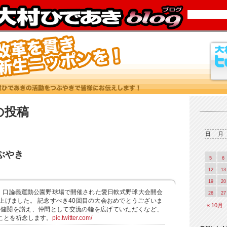
6 の投稿
日
月
つぶやき
5
6
12
13
19
20
ら、口論義運動公園野球場で開催された愛日軟式野球大会開会
26
27
上げました。 記念すべき40回目の大会おめでとうございま
« 10月
の健闘を讃え、仲間として交流の輪を広げていただくなど、
ことを祈念します。
pic.twitter.com/