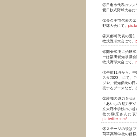
②日進市代表のシン
愛日軟式野球大会に
③長久手市代表のエ
野球大会にて。
pic.t
④東郷町代表の愛知
軟式野球大会にて。
p
⑤開会式後に始球式
ーは福田愛知県議会
軟式野球大会にて。
p
①午前11時から、中
スタ2023」にて
ジや、愛知伝統の日
売するブースなど、
②愛知の魅力を伝え
「あいちの魅力デジ
立大府小学校の小越
校の榊原さんに表
pic.twitter.com/
③ステージの後はブ
菊華高等学校の皆様