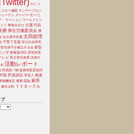
Twitter)
やじう
エコカー減税
サンデープロジ
スーパーモーニ
ウェーデン
ア・ラーション
ワールドビジ
介護
円高
ライト
事業仕分け
医療
厚生労働委員会
厚
太田総理
会
名古屋市長選
当
子育て支援
安心社会研究
新型
新世代保守を確立する会
エンザ
新報道2001
景気対策
テレビ
民主党代表選
決算行
活動レポート
員会
境
田原総一朗
硫黄島慰霊巡拝
対策
肝炎訴訟
衆議
菅直人
雇用
療報酬改定
農業
闘論
ＴＶタックル
夫
麻生太郎
イブ