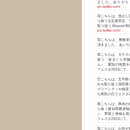
ました。ありがと
pic.twitter.com/
④こちらは、焦がし
り扱う立石海苔店、
取り扱うWayuan
pic.twitter.com/
⑤こちらは、豊橋筆
頂きました。 あいち
⑥こちらは、ガラス
扱う「波まくら本舗
ん」、愛知の地酒を
フェスタ2023にて。
⑦こちらは、五平餅
れを取り扱う深田畳
グリーンティや抹茶プリ
ち県民の日フェスタ2
⑧こちらは、県内の
り扱う愛知県農産物
ン、野菜と果物を取
フェスタ2023にて。
⑨こちらは、お米や