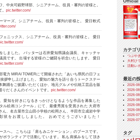
Official
ワ、中央可鍛野球部、シニアチーム、役員・審判の皆様と。
て。
pic.twitter.com/
ーマーズ、シニアチーム、役員・審判の皆様と。 愛日軟式
witter.com/
フェニックス、シニアチーム、役員・審判の皆様と。 愛日
ic.twitter.com/
カテゴ
をしました。 バッターは石井愛知県議会議長、キャッチャ
つぶや
議員です。 出場する皆様のご健闘を祈念いたします。 愛日
大村ひで
ic.twitter.com/
活動レ
部電力 MIRAI TOWERにて開催された「あいち県民の日フェ
最近の
、ご挨拶申し上げました。 愛知の魅力を語り合うトークステー
本舞踊をご披露いただくほか、地元グルメや伝統工芸品を販
2026-
2026-
盛りだくさんのイベントです。
pic.twitter.com/
2026-
2026-
、愛知を好きになるきっかけとなるような作品を募集した
2026-
タル絵画コンクール」にて、最優秀賞を受賞された 大府市
2026-
さん、名古屋市立山田小学校の松岡さん、半田市立成岩中学
2026-
彰状をお渡ししました。 おめでとうございました！
2026-
ースへ。 こちらは「肩もみニケーション」のブースです。
タグ
がボランティアで活動しています。 私も肩揉みをして頂き