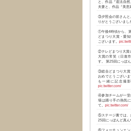
と、作品『道法自然
夫妻と、作品『美意
③夕照会の皆さんと
りがとうございまし
①午後4時頃から、
どまつり大賞・愛知
ございます。
pic.twit
②テレどまつり大賞
大賞の常笑（日進市
す。 第25回にっぽ
③総合どまつり大賞
おめでとうございま
も一緒に記念撮影
pic.twitter.com/
④参加チームが一堂
場は踊り手の熱気に
て。
pic.twitter.com/
⑤ステージ裏では、
25回にっぽんど真
⑥フォーチュンエンター