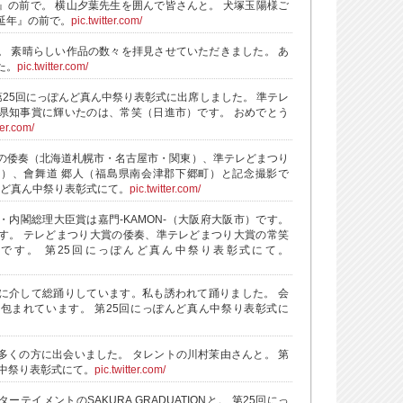
』の前で。 横山夕葉先生を囲んで皆さんと。 犬塚玉陽様ご
延年』の前で。
pic.twitter.com/
。 素晴らしい作品の数々を拝見させていただきました。 あ
た。
pic.twitter.com/
第25回にっぽんど真ん中祭り表彰式に出席しました。 準テレ
県知事賞に輝いたのは、常笑（日進市）です。 おめでとう
ter.com/
の倭奏（北海道札幌市・名古屋市・関東）、準テレどまつり
）、會舞道 郷人（福島県南会津郡下郷町）と記念撮影で
んど真ん中祭り表彰式にて。
pic.twitter.com/
・内閣総理大臣賞は嘉門-KAMON-（大阪府大阪市）です。
す。 テレどまつり大賞の倭奏、準テレどまつり大賞の常笑
です。 第25回にっぽんど真ん中祭り表彰式にて。
に介して総踊りしています。私も誘われて踊りました。 会
包まれています。 第25回にっぽんど真ん中祭り表彰式に
多くの方に出会いました。 タレントの川村茉由さんと。 第
ん中祭り表彰式にて。
pic.twitter.com/
テイメントのSAKURA GRADUATIONと。 第25回にっ