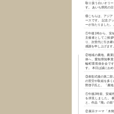
取り扱う白いオリー
す。 あいち県民の日
⑩こちらは、アジア
ースです。 記念グ
ーが当たりました。 
①午後1時から、安
主催者としてご挨拶
り、次世代に引き継
感謝を申し上げます
②地域の農地、農業
体へ、愛知県知事賞
輪町環境保全会です
す。 本日は誠にお
③表彰式後の第二部
の苦労や取組を多く
野啓子氏と。 「農
①午後2時前、安城
を拝見しました。 
と、作品『飛』の前
②展示テーマ「木簡