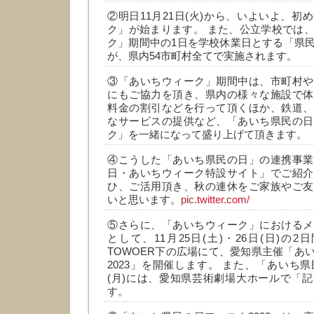
②明日11月21日(火)から、いよいよ、初
ク」が始まります。 また、公立学校では
ク」期間中の1日を学校休業日とする「県
が、県内54市町村全てで実施されます。
③「あいちウィーク」期間中は、市町村や
にもご協力を頂き、県内の様々な施設で体
料金の割引などを行って頂くほか、鉄道、
なサービスの提供など、「あいち県民の日
ク」を一緒になって盛り上げて頂きます。
④こうした「あいち県民の日」の連携事業
日・あいちウィーク特設サイト」でご紹介
ひ、ご活用頂き、秋の連休をご家族やご友
いと思います。
pic.twitter.com/
⑤さらに、「あいちウィーク」におけるメ
として、11月25日(土)・26日(日)の2日
TOWOER下の広場にて、愛知県主催「あ
2023」を開催します。 また、「あいち県
(月)には、愛知県芸術劇場大ホールで「
す。