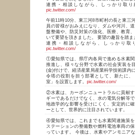
連携・相談しながら、しっかり取り
pic.twitter.com/
午前11時10分、東三河8市町村の長と東三
員の皆様がおみえになり、ダムや河川、道
盤整備や、防災対策の強化、医療、教育、
いて要望を頂きました。 要望の趣旨を踏ま
連携・相談しながら、しっかり取
pic.twitter.com/
①愛知県では、県庁内各局で進める水素関
推進し、様々な分野で水素の社会実装を目
(金)付けで、経済産業局産業科学技術課内
令塔の役割を担う部署として、新たに、
室」を設置します。
pic.twitter.com/
②水素は、カーボンニュートラルに貢献す
ギーであるだけでなく、水の電気分解等で
地政学的な影響を受けにくく、安定的に確
ーとして、世界的に注目されています。
④愛知県では、これまでも水素関連施策を
ステーションの整備数や燃料電池車両の保
っています。 今後は、水素やアンモニア