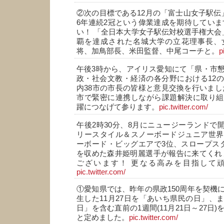
②次の目標である12月の「富士山女子駅伝
6年連続2冠という偉業達成を期待していま
い！ 「全日本大学女子駅伝対校選手権大会
覇を達成された名城大学の立花理事長、
将、加鳥部長、米田監督、中尾コーチと。
p
午後3時から、アイリス愛知にて「県・市
政・社会文教・経済の各分野における12
内38市の市長の皆様と意見交換を行いまし
市で緊密に連携しながら課題解決に取り組
躍につなげて参ります。
pic.twitter.com/
午後2時30分、8月にニュージーランドで開かれ
リースタイル＆スノーボードジュニア世界
ーボード・ビッグエアで3位、スロープス
を収めた森井姫明麗選手が報告に来てくれ
ございます！ 更なる高みを目指して
pic.twitter.com/
①愛知県では、昨年の県政150周年を契機
生した11月27日を「あいち県民の日」、
日」を含む直前の1週間(11月21日～27日
と定めました。
pic.twitter.com/