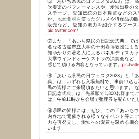
⑥「あいち県民の日フェスタ2023」は、
吹奏楽のパフォーマンスや、愛知出身のタ
ステージ、愛知伝統の日本舞踊などのス
か、地元食材を使ったグルメや特産品の販
販売など、愛知の魅力を紹介するブース
pic.twitter.com/
⑦また、「あいち県民の日記念式典」では
名な名古屋市立大学の千田嘉博教授による
知ゆかりの著名人によるパネルディスカッ
大学ウインドオーケストラの演奏会など、
感じて頂ける内容となっています。
pic.twit
⑧「あいち県民の日フェスタ2023」と「
典」は、いずれも入場無料で、事前申込も
民の皆様にご来場頂きたいと思います。 
日記念式典」は、先着順で1,300名様まで
は、午前11時から会場で整理券を配布いた
⑨県民の皆様には、ぜひ、この「あいちウ
内各地で開催される様々なイベント等にご
力を再発見し、愛知への愛着を深める機会
います。