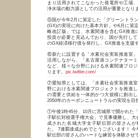
まり活用されてこなかった発電所や工場、
浄水場の動力源としての活用が重要となり
⑤国が今年2月に策定した「グリーントラ
(GX)の実現に向けた基本方針」や6月に策
略改訂版」では、水素関連を含むGX推進に
投資が必要と見込んでおり、国が先行して1
のGX経済移行債を発行し、GX推進を支援
⑥新たに設置する「水素社会実装推進室」
活用しながら、「名古屋港コンテナターミ
など、様々な分野における水素関連プロジ
ります。
pic.twitter.com/
⑦愛知県としては、「水素社会実装推進室
野における水素関連プロジェクトを推進し
の需要と供給を一体的かつ大規模に創出し
2050年のカーボンニュートラルの実現を目
①午後1時45分、10月に宮城県で開かれた
子駅伝対校選手権大会」で見事優勝し、大
成された名城大学女子駅伝部の皆さんが
た。 7連覇達成おめでとうございます！ 今
駅伝部の皆さんのハードな練習を体験させ